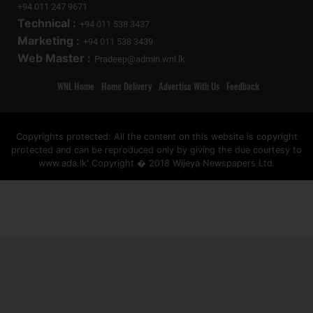
+94 011 247 9671
Technical :
+94 011 538 3437
Marketing :
+94 011 538 3439
Web Master :
Pradeep@admin.wnl.lk
WNL Home
Home Delivery
Advertise With Us
Feedback
Copyrights protected: All the content on this website is copyright
protected and can be reproduced only by giving the due courtesy to
www.ada.lk' Copyright � 2018 Wijeya Newspapers Ltd.
ad space