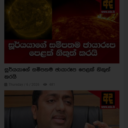
සූර්යයාගේ සමීපතම ඡායාරූප පෙළක් නිකුත්
කරයි
Thursday / 6 / 2026
481