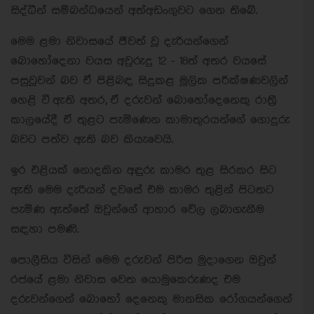
සිද්ධීන් සම්බන්ධයෙන් අත්අඩංගුවට ගෙන තිබේ.
මෙම ළමා නිවාසයේ ජීවත් වූ දැරියන්ගෙන්
බොහෝදෙනා වයස අවුරුදු 12 - 18ත් අතර වයසේ
පසුවූවන් බව ඒ පිළිබඳ සිදුකළ මූලික පරීක්ෂණවලින්
හෙළි වී ඇති අතර, ඒ දරුවන් බොහෝදෙනෙකු රාත්‍රී
කාලයේදී ඒ තුළට පැමිණෙන කාමාතුරයන්ගේ ගොදුරු
බවට පත්ව ඇති බව කියැවෙයි.
ඉර එළියක් නොදකින අඳුරු කාමර තුළ සිරකර සිට
ඇති මෙම දැරියන් දවසේ එම කාමර තුළින් පිටතට
පැමිණ ඇත්තේ ඔවුන්ගේ ආහාර වේල ලබාගැනීම
සඳහා පමණි.
පොලීසිය විසින් මෙම දරුවන් පිරිස මුදාගෙන ඔවුන්
රජයේ ළමා නිවාස වෙත යොමුකෙරුණද එම
දරුවන්ගෙන් බොහෝ දෙනෙකු මානසික රෝගයන්ගෙන්