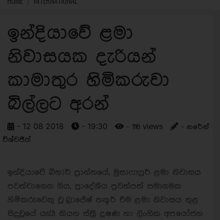
HOME
INTERNATIONAL
ඉන්දියාවේ ළමා
නිවාසයක දැරියන්
කාමාතුර හිමිකරුවා
බිල්ලට අරන්
- 12 08 2018
- 19:30
- 1118 views
- නරේන්
විශ්වජීත්
ඉන්දියාවේ බිහාර් ප්‍රාන්තයේ, මුසාෆාෆූර් ළමා නිවාසය
පවත්වාගෙන ගිය, ප්‍රාදේශීය පුවත්පත් සමාගමක
හිමිකරුවෙකු වූ බ්‍රාජේෂ් තකූර් එම ළමා නිවාසය තුළ
සිදුවූයේ යැයි කියන ස්ත්‍රී දූෂණ හා ලිංගික අපයෝජන