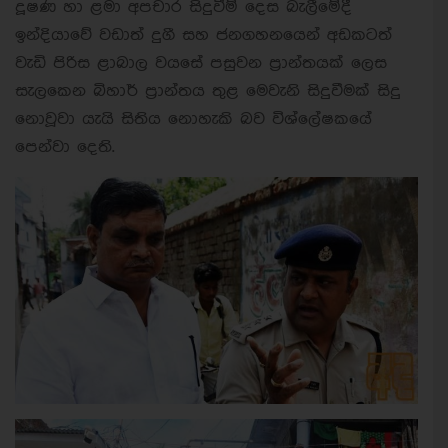
දූෂණ හා ළමා අපචාර සිදුවීම් දෙස බැලීමේදී
ඉන්දියාවේ වඩාත් දුගී සහ ජනගහනයෙන් අඩකටත්
වැඩි පිරිස ළාබාල වයසේ පසුවන ප්‍රාන්තයක් ලෙස
සැලකෙන බිහාර් ප්‍රාන්තය තුළ මෙවැනි සිදුවීමක් සිදු
නොවූවා යැයි සිතිය නොහැකි බව විශ්ලේෂකයේ
පෙන්වා දෙති.