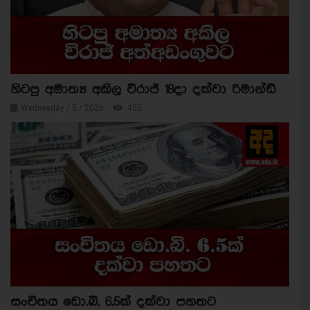
හිටපු අමාත්‍ය අකිල විරාජ් 18දා දක්වා රිමාන්ඩ්
Wednesday / 5 / 2026
455
සංචිතය ඩො.බි. 6.5ක් දක්වා පහතට