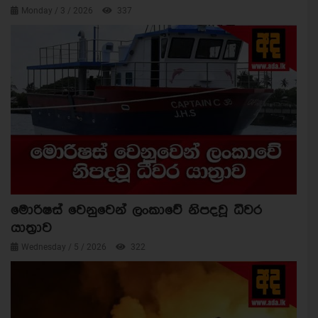
Monday / 3 / 2026
337
මොරිෂස් වෙනුවෙන් ලංකාවේ නිපදවූ ධීවර
යාත්‍රාව
Wednesday / 5 / 2026
322