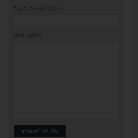
විද්‍යුත් තැපැල් ලිපිනය:
ඔබේ ප‍්‍රතිචාර:
ඇතුලත් කරන්න