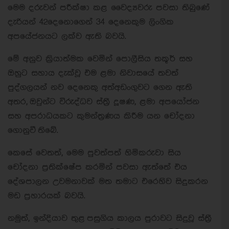
මෙම දරුවන් පරීක්ෂා කළ වෛද්‍යවරු පවසා තිබුණේ
දැරියන් 42දෙනොගෙන් 34 දෙනෙකුම ලිංගික
අපයේජනයට ලක්ව ඇති බවයි.
මේ අනුව ක්‍රියාත්මක වෙමින් පොලීසිය තකූර් සහ
ඔහුට සහාය දැක්වූ එම ළමා නිවාසයේ තවත්
පුද්ගලයන් නව දෙනෙකු අත්අඩංගුවට ගෙන ඇති
අතර, ඔවුන්ට විරුද්ධව ස්ත්‍රී දූෂණ, ළමා අපයෝජන
සහ අපරාධයකට කුමන්ත්‍රණය කිරීම යන චෝදනා
ගොනුවී තිබේ.
කෙසේ වෙතත්, මෙම පුවත්පත් හිමිකරුවා සිය
චෝදනා ප්‍රතික්ෂේප කරමින් පවසා ඇත්තේ එය
දේශපාලන උවමනාවක් මත තමාට එරෙහිව සිදුකරන
මඩ ප්‍රහාරයක් බවයි.
නමුත්, ඉන්දියාව තුළ පසුගිය කාලය පුරාවට සිදුවූ ස්ත්‍රී