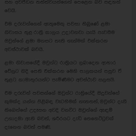
සහ අවපීඩන තත්ත්වයන්ගෙන් පෙළෙන බව සඳහන්
වෙයි.
එම දරුවන්ගෙන් ඇතුමෙකු පවසා තිබුණේ ළමා
නිවාසය තුළ රාත්‍රී කාලය උදාවනවා යැයි පැවසීම
ඔවුන්ගේ ළමා මනසට තැති ගැන්මක් එක්කරන
අවස්ථාවක් බවයි.
ළමා නිවාසයේදී ඔවුන්ට රාත්‍රියට ලබාදෙන ආහාර
වේලට නිදි පෙති එක්කරන මෙහි පාලකයන් පසුව ඒ
තුළට කාමාතුරයන්ට පැමිණීමට අවස්ථාව සලසයි.
එම දරුවන් පවසන්නේ ඔවුන්ට රාත්‍රියේදී සිදුවන්නේ
කුමක්ද යන්න පිළිබඳ වැටහීමක් නැතතත්, ඔවුන්ට දැනී
තිබෙන්නේ උදෑසන අවදි වනවිට ඔවුන්ගේ ඇඳම්
උනාදමා ඇති බවත්, ශරීරයට දැඩි තෙහෙට්ටුවක්
දැනෙන බවත් පමණි.