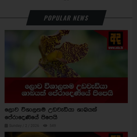
POPULAR NEWS
ලොව විශාලතම උඩවැඩියා ශාඛයක්
පේරාදෙණියේ පිපෙයි
Sunday / 2 / 2026
549