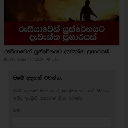
රුසියාවෙන් යුක්රේනයට දැවැන්ත ප්‍රහාරයක්
Wednesday / 5 / 2026
318
ඔබේ අදහස් එවන්න.
ඔබේ අදහස් සිංහලෙන්, ඉංග්‍රීසියෙන් හෝ සිංහල
ශබ්ද ඉංග්‍රීසි අකුරෙන් ලියා එවන්න.
නම: