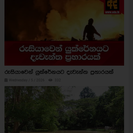
රුසියාවෙන් යුක්රේනයට දැවැන්ත ප්‍රහාරයක්
Wednesday / 5 / 2026
332