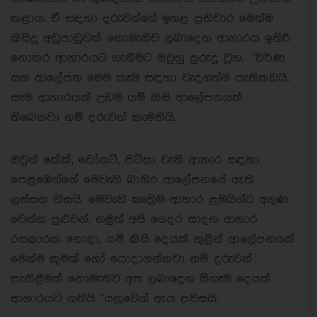
කළාය. ඒ සඳහා දරුවන්ගේ ඉහළ ප්‍රතිචාර මෙන්ම
කිසිදු අඩුපාඩුවක් නොමැතිව ලබාදෙන ආහාරය ඉතිරි
නොකර ආහාරයට ගැනීමට ඔවුහු පුරුදු වූහ. "වර්ණ
සහ ආලේපන මෙම කෑම සඳහා වැදගත්ම පැතිකඩයි.
සෑම ආහාරයක් උඩම යම් කිසි ආලේපනයක්
තිබෙනවා නම් දරුවන් කැමතියි.
ඔවුන් කේක්, ඩෝනට්, පිට්සා වැනි ආහාර සඳහා
පෙළඹෙන්නේ මෙවැනි බාහිර ආලේපනයේ ඇති
ලස්සන නිසයි. මෙවැනි කෘත්‍රිම ආහාර ළමයින්ට අගුණ
වෙන්න පුළුවන්. නමුත් අපි ගෙදර සාදන ආහාර
රසකාරක නොදා, යම් කිසි දෙයක් තුළින් ආලේපනයක්
මෙන්ම කුමක් හෝ යොදාගන්නවා නම් දරුවන්
පැකිළීමක් නොමැතිව අප ලබාදෙන ඕනෑම දෙයක්
ආහාරයට ගනියි "යනුවෙන් ඇය පවසයි.