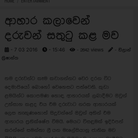
HOME
ENTERTAINMENT
ආහාර කලාවෙන්
දරුවන් සතුටු කළ මව
- 7 03 2016
- 15:46
- 2642 views
- ඩිලාන්
ක්‍රිෂාන්ත
තම දරුවන්ට කෑම කවාගන්නට වෙර දරන විට
දෙමාපියෝ බොහෝ වෙහෙසට පත්වෙති. කුඩා
ළමයින්ට කොපමණ හොඳ ආහාරයක් ලබාදීමට ඔවුන්
උත්සාහ කළද එය එම දරුවාට නරක ආහාරයක්
ලෙස හැඟුණහොත් සිදුවන්නේ ඔවුන් අතින් එම
ආහාරය ප්‍රතික්ෂේප වීමයි. මෙයට විසඳුමක් ඉදිරිපත්
කරන්නේ සමන්තා ලී යන මැලේසියානු ජාතික මව