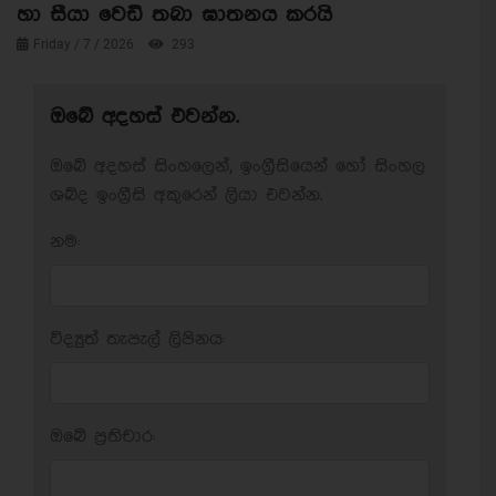
හා සීයා වෙඩි තබා ඝාතනය කරයි
Friday / 7 / 2026
293
ඔබේ අදහස් එවන්න.
ඔබේ අදහස් සිංහලෙන්, ඉංග්‍රීසියෙන් හෝ සිංහල
ශබ්ද ඉංග්‍රීසි අකුරෙන් ලියා එවන්න.
නම:
විද්‍යුත් තැපැල් ලිපිනය:
ඔබේ ප‍්‍රතිචාර: