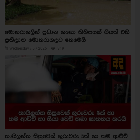
මොනරාගලින් ප්‍රධාන ගංඟා කිහිපයක් ගියත් එහි
ප්‍රතිලාභ මොනරාගලට නෙමෙයි
Wednesday / 5 / 2026
319
තායිලන්ත සිසුවෙක් ගුරුවරු 5ක් හා තම ආච්චි