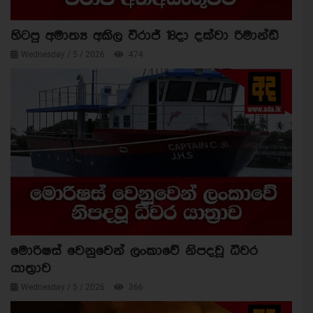
හිටපු අමාත්‍ය අකිල විරාජ් 18දා දක්වා රිමාන්ඩ්
Wednesday / 5 / 2026
474
මොරිෂස් වෙනුවෙන් ලංකාවේ නිපදවූ ධීවර
යාත්‍රාව
Wednesday / 5 / 2026
366