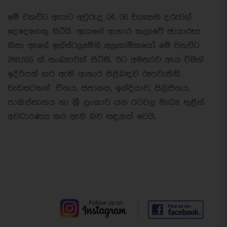
මේ වනවිට ඇයට අවුරුදු 04, 06 වයැසති දරුවන්
දෙදෙනෙකු සිටියි. ඇයගේ ආහාර කලාවේ ඡායාරූප
නිසා ඇගේ ඉන්ස්ටග්‍රෑම්හි අනුගාමිකයෝ මේ වනවිට
288,555 ක් සංඛ්‍යාවක් සිටිති. ඊට අමතරව ඇය විසින්
ඉදිරිපත් කර ඇති ආහාර පිළිබඳව රූපවාහිනී
වැඩසටහන් චීනය, ජපානය, ඉන්දියාව, පිලිපීනය,
පාකිස්තානය හා ශ්‍රී ලංකාව යන රටවල මාධ්‍ය තුළින්
අවධාරණය කර ඇති බව සඳහන් වෙයි.