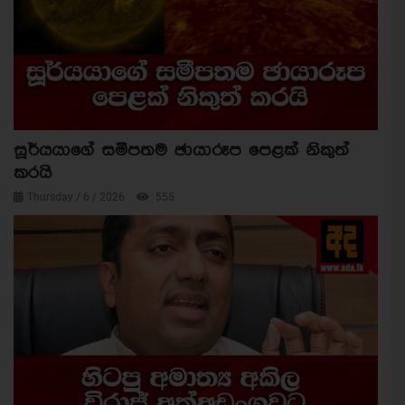
සූර්යයාගේ සමීපතම ඡායාරූප පෙළක් නිකුත්
කරයි
Thursday / 6 / 2026
555