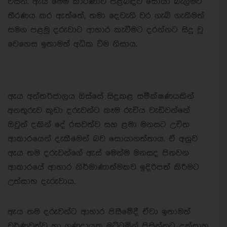
විසිනි. ඇය මෙම කාරණාව පිළිබඳව සොයා බැලීමට
තීරණය කර ඇත්තේ, තමා දෙවැනි වර ගැබ් ගැනීමත්
සමග පළමු දරුවාට ආහාර කැවීමට දරන්නට සිදු වූ
වෙහෙස ඉතාමත් අධික වීම නිසාය.
ඇය අන්තර්ජාලය ඔස්සේ සිදුකළ සමීක්ෂණයකින්
අනතුරුව කුඩා දරුවන්ට කෑම රුචිය වැඩිවන්නේ
ඔවුන් දකින් දේ රසවත්ව සහ ළමා මනසට උචිත
ආකාරයෙන් දැකීමෙන් බව සොයාගත්තාය. ඒ අනුව
ඇය තම දරුවන්ගේ ඇස් මෙන්ම මනසද පිනවන
ආකාරයේ ආහාර නිර්මාණාත්මකව ඉදිරිපත් කිරීමට
උත්සාහ දැරුවාය.
ඇය තම දරුවන්ට ආහාර පිසීමේදී ඒවා ඉතාමත්
වර්ණවත්ව හා ගුණදායක මට්ටමින් පිසින්නට උත්සාහ