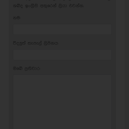
ශබ්ද ඉංග්‍රීසි අකුරෙන් ලියා එවන්න.
නම:
විද්‍යුත් තැපැල් ලිපිනය:
ඔබේ ප‍්‍රතිචාර: