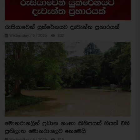
රුසියාවෙන් යුක්රේනයට දැවැන්ත ප්‍රහාරයක්
Wednesday / 5 / 2026
332
මොනරාගලින් ප්‍රධාන ගංඟා කිහිපයක් ගියත් එහි
ප්‍රතිලාභ මොනරාගලට නෙමෙයි
Wednesday / 5 / 2026
319