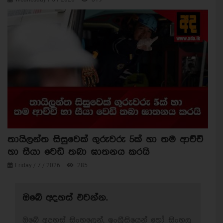
තායිලන්ත සිසුවෙක් ගුරුවරු 5ක් හා තම ආච්චි
හා සීයා වෙඩි තබා ඝාතනය කරයි
Friday / 7 / 2026
285
ඔබේ අදහස් එවන්න.
ඔබේ අදහස් සිංහලෙන්, ඉංග්‍රීසියෙන් හෝ සිංහල