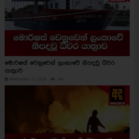
මොරිෂස් වෙනුවෙන් ලංකාවේ නිපදවූ ධීවර
යාත්‍රාව
Wednesday / 5 / 2026
366