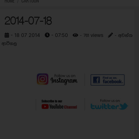
HOME
CARTOON
2014-07-18
- 18 07 2014
- 07:50
- 761 views
- අවන්ත
ආටිගල