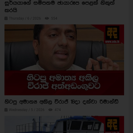
සූර්යයාගේ සමීපතම ඡායාරූප පෙළක් නිකුත්
කරයි
Thursday / 6 / 2026
554
හිටපු අමාත්‍ය අකිල විරාජ් 18දා දක්වා රිමාන්ඩ්
Wednesday / 5 / 2026
474