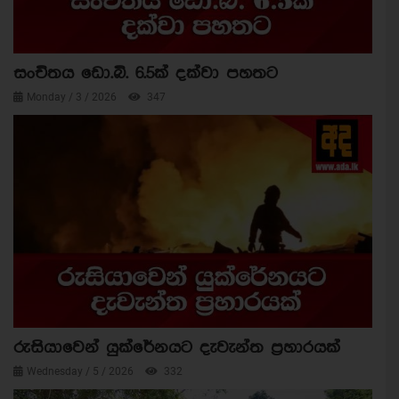
සංචිතය ඩො.බි. 6.5ක් දක්වා පහතට
Monday / 3 / 2026
347
රුසියාවෙන් යුක්රේනයට දැවැන්ත ප්‍රහාරයක්
Wednesday / 5 / 2026
332