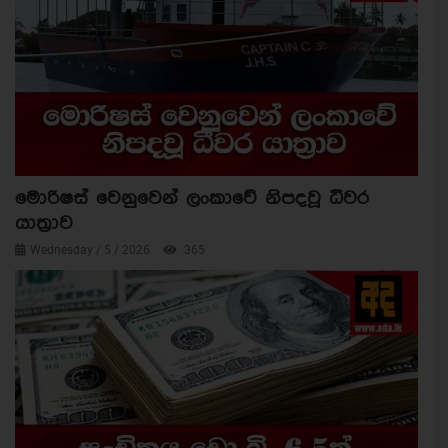
මොරිෂස් වෙනුවෙන් ලංකාවේ නිපදවූ ධීවර
යාත්‍රාව
Wednesday / 5 / 2026
365