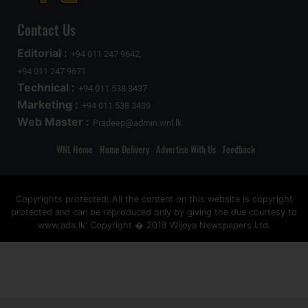
Contact Us
Editorial :
+94 011 247 9642,
+94 011 247 9671
Technical :
+94 011 538 3437
Marketing :
+94 011 538 3439
Web Master :
Pradeep@admin.wnl.lk
WNL Home
Home Delivery
Advertise With Us
Feedback
Copyrights protected: All the content on this website is copyright
protected and can be reproduced only by giving the due courtesy to
www.ada.lk' Copyright � 2018 Wijeya Newspapers Ltd.
ad space