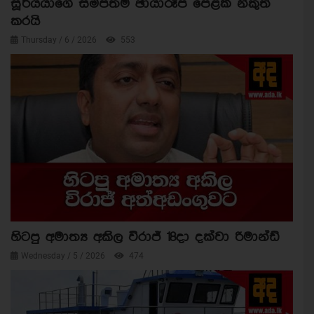
සූර්යයාගේ සමීපතම ඡායාරූප පෙළක් නිකුත්
කරයි
Thursday / 6 / 2026
553
හිටපු අමාත්‍ය අකිල විරාජ් 18දා දක්වා රිමාන්ඩ්
Wednesday / 5 / 2026
474