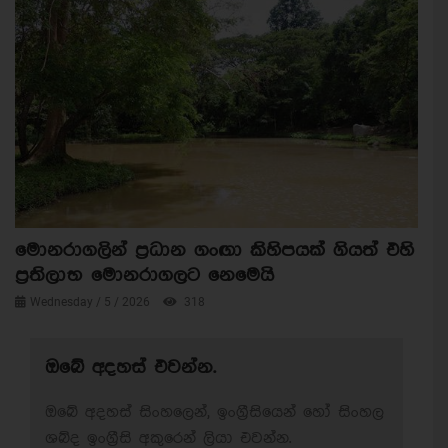
මොනරාගලින් ප්‍රධාන ගංඟා කිහිපයක් ගියත් එහි
ප්‍රතිලාභ මොනරාගලට නෙමෙයි
Wednesday / 5 / 2026
318
ඔබේ අදහස් එවන්න.
ඔබේ අදහස් සිංහලෙන්, ඉංග්‍රීසියෙන් හෝ සිංහල
ශබ්ද ඉංග්‍රීසි අකුරෙන් ලියා එවන්න.