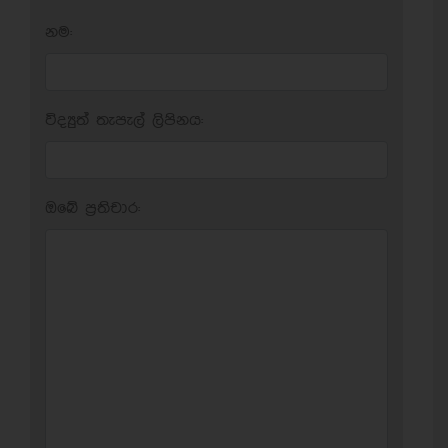
නම:
විද්‍යුත් තැපැල් ලිපිනය:
ඔබේ ප‍්‍රතිචාර: