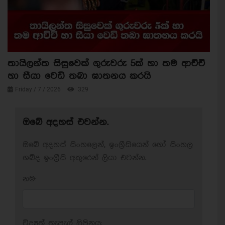
තායිලන්ත සිසුවෙක් ගුරුවරු 5ක් හා තම ආච්චි
හා සීයා වෙඩි තබා ඝාතනය කරයි
Friday / 7 / 2026
329
ඔබේ අදහස් එවන්න.
ඔබේ අදහස් සිංහලෙන්, ඉංග්‍රීසියෙන් හෝ සිංහල
ශබ්ද ඉංග්‍රීසි අකුරෙන් ලියා එවන්න.
නම:
විද්‍යුත් තැපැල් ලිපිනය: