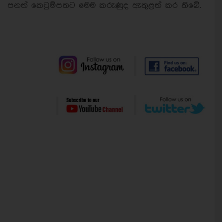
පනත් කෙටුම්පතට මෙම කරුණුද ඇතුළත් කර තිබේ.