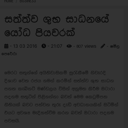
HOME
BUSINESS
සත්ත්ව ශුභ සාධනයේ
යෝධ පියවරක්
- 13 03 2016
- 21:07
- 807 views
- ෂමිල
පෙරේරා
මෙරට සතුන්ගේ අයිතිවාසිකම් සුරැකීමේ නිවැරදි
දිශාව වෙත රජය ගමන් කරමින් සත්ත්ව ශුභ සාධන
පනත කැබිනට් මණ්ඩලය විසින් අනුමත කිරීම ඔටාරා
පදනම සතුටින් පිළිගන්නා බවත් මෙම කෙටුම්පත
නීතියක් බවට පත්වන තුරු දැඩි අවධානයකින් සිටිමින්
එයට අවශ්‍ය මැදිහත්වීම කරන බවත් ඔටාරා පදනම
පවසයි.