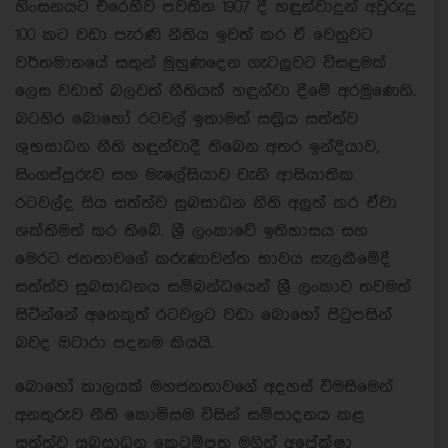
හිංසනයට එරෙහිව පවතින 1907 දී හඳුන්වාදුන් අවුරුදු
100 කට වඩා පැරණි නීතිය ඉවත් කර ඒ වෙනුවට
වර්තමානයේ සතුන් මුහුණදෙන ගැටලුවට විසඳුමක්
ලෙස වඩාත් බලවත් නීතියක් හඳුන්වා දීමේ අරමුණෙනි.
බටහිර බොහෝ රටවල් ඉතාමත් සක‍්‍රීය සත්ත්ව
ශුභසාධන නීති හඳුන්වාදී තිබෙන අතර ඉන්දියාව,
සිංගප්පූරුව සහ මැලේසියාව වැනි ආසියාතික
රටවල්ද සිය සත්ත්ව සුබසාධන නීති අලුත් කර ඒවා
ශක්තිමත් කර තිබේ. ශ්‍රී ලංකාවේ ඉතිහාසය සහ
මෙරට ජනතාවගේ කරුණාවන්ත භාවය සැලකීමේදී
සත්ත්ව සුබසාධනය සම්බන්ධයෙන් ශ්‍රී ලංකාව තවමත්
සිටින්නේ අනෙකුත් රටවලට වඩා බොහෝ පිටුපසින්
බවද ඔටාරා පදනම කියයි.
බොහෝ කාලයක් මහජනතාවගේ අදහස් විමසීමෙන්
අනතුරුව නීති කොමිසම විසින් සම්පාදනය කළ
සත්ත්ව සුබසාධන කෙටුම්පත මගින් අපේක්ෂා