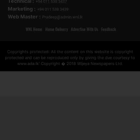
Technical :
+94 011 538 3437
Marketing :
+94 011 538 3439
Web Master :
Pradeep@admin.wnl.lk
WNL Home
Home Delivery
Advertise With Us
Feedback
Copyrights protected: All the content on this website is copyright
protected and can be reproduced only by giving the due courtesy to
www.ada.lk' Copyright � 2018 Wijeya Newspapers Ltd.
ad space