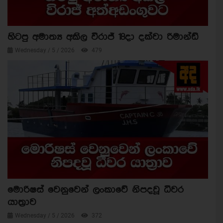
හිටපු අමාත්‍ය අකිල විරාජ් 18දා දක්වා රිමාන්ඩ්
Wednesday / 5 / 2026
479
මොරිෂස් වෙනුවෙන් ලංකාවේ නිපදවූ ධීවර
යාත්‍රාව
Wednesday / 5 / 2026
372