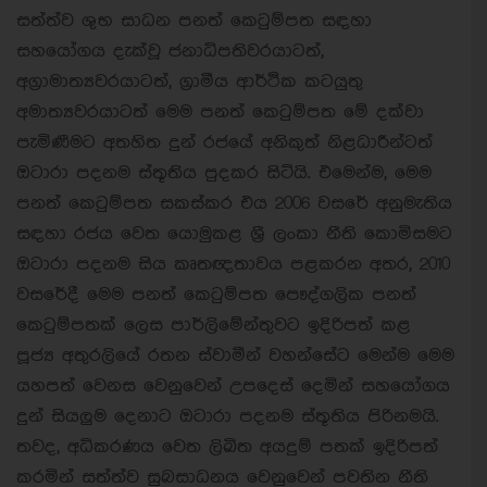
සත්ත්ව ශුභ සාධන පනත් කෙටුම්පත සඳහා
සහයෝගය දැක්වූ ජනාධිපතිවරයාටත්,
අග්‍රාමාත්‍යවරයාටත්, ග‍්‍රාමීය ආර්ථික කටයුතු
අමාත්‍යවරයාටත් මෙම පනත් කෙටුම්පත මේ දක්වා
පැමිණීමට අතහිත දුන් රජයේ අනිකුත් නිළධාරීන්ටත්
ඔටාරා පදනම ස්තූතිය පුදකර සිටියි. එමෙන්ම, මෙම
පනත් කෙටුම්පත සකස්කර එය 2006 වසරේ අනුමැතිය
සඳහා රජය වෙත යොමුකළ ශ‍්‍රී ලංකා නීති කොමිසමට
ඔටාරා පදනම සිය කෘතඥතාවය පළකරන අතර, 2010
වසරේදී මෙම පනත් කෙටුම්පත පෞද්ගලික පනත්
කෙටුම්පතක් ලෙස පාර්ලිමේන්තුවට ඉදිරිපත් කළ
පූජ්‍ය අතුරලියේ රතන ස්වාමීන් වහන්සේට මෙන්ම මෙම
යහපත් වෙනස වෙනුවෙන් උපදෙස් දෙමින් සහයෝගය
දුන් සියලුම දෙනාට ඔටාරා පදනම ස්තූතිය පිරිනමයි.
තවද, අධිකරණය වෙත ලිඛිත අයදුම් පතක් ඉදිරිපත්
කරමින් සත්ත්ව සුබසාධනය වෙනුවෙන් පවතින නීති