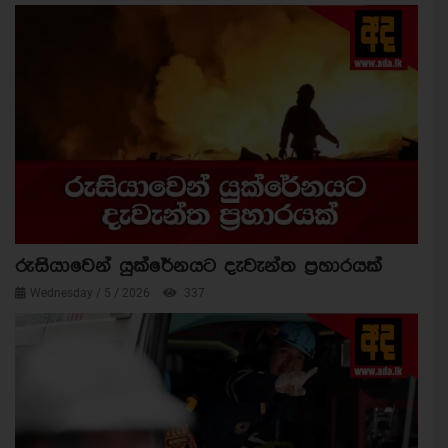
රුසියාවෙන් යුක්රේනයට දැවැන්ත ප්‍රහාරයක්
Wednesday / 5 / 2026
337