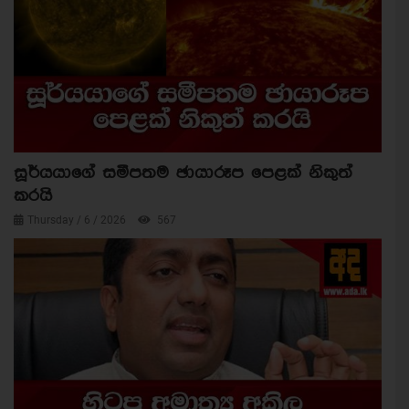
සූර්යයාගේ සමීපතම ඡායාරූප පෙළක් නිකුත්
කරයි
Thursday / 6 / 2026
567