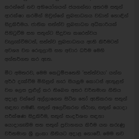
කරන්නේ නව අභියෝගයන් ජයගන්නා අතරම සතුන්
ආරක්ෂා කරමින් ඔවුන්ගේ සුබසාධනය වඩාත් හොඳින්
සිදුකිරීමය. ජාතික සත්ත්ව සුබසාධන අධිකාරියක්
පිහිටුවීම සහ සතුන්ට සිදුවන කෲරත්වය
වැලැක්වීමටත්, සත්ත්ව සුබසාධනය ඇති කිරීමටත්
අවශ්‍ය වන රෙගුලාසි සහ අචාර ධර්ම මෙහි
අන්තර්ගත කර ඇත.
මීට අමතරව, මෙම කෙටුම්පතෙහි 'සත්ත්වයා' යන්න
අර්ථ දැක්වීම මිනිසුන් හැර සියලුම කොටස් ඇතුළත්
වන ලෙස පුළුල් කර තිබෙන අතර වර්තමාන නීතිය
අදාළ වන්නේ අල්ලාගෙන සිටින හෝ ඇතිකරන සතුන්
සඳහා පමණි. සතුන් අලෙවිකරන ස්ථාන, සතුන් යොදා
පරීක්ෂණ සිදුකිරීම, සතුන් සංදර්ශන සඳහා
යොදාගැනීම සහ සතුන් ප්‍රවාහනය කිරීම යන කරුණු
වර්තමාන ශ‍්‍රී ලංකා නීතියට අදාළ නොවේ. මෙම නව