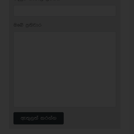
ඔබේ ප‍්‍රතිචාර:
ඇතුලත් කරන්න