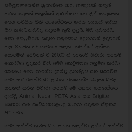
සම්පූර්ණයෙන්ම ක‍්‍රියාත්මක කර, ආඥාවක් නිකුත්
කරන ලෙසත් සතුන්ගේ ආරක්ෂාව හොඳින් සැලසෙන
ලෙස පවතින නීති සංශෝධනය කරන ලෙසත් ඉල්ලා
සිටි කණ්ඩායමටද පදනම තුති පුදුයි. මීට අමතරව,
මෙම කෙටුම්පත සඳහා අනුමැතිය දෙනමෙන් ඉදිරිපත්
කළ මහජන අභියාචනය සඳහා තමන්ගේ අත්සන
යොදමින් ඉදිරිපත් වූ 28,000 ක් දෙනාට ඔටාරා පදනම
ගෞරවය පුදකර සිටී. මෙම කෙටුම්පත අනුමත කරවා
ගැනීමට මෙම පාර්ශ්ව දැක්වූ උනන්දුව සහ කැපවීම
මෙම සාර්ථකත්වයට ප්‍රධාන වශයෙන්ම බලපෑ බවද
සඳහන් කරන ඔටාරා පදනම මේ සඳහා සහයෝගය
දැක්වූ Animal Nepal, PETA Asia සහ Brigitte
Bardot යන සංවිධානවලටද ඔටාරා පදනම ස්තූතිය
පිරිනමයි.
මෙම සත්ත්ව ශුබසාධන පනත හඳුන්වා දුන්නේ සත්ත්ව