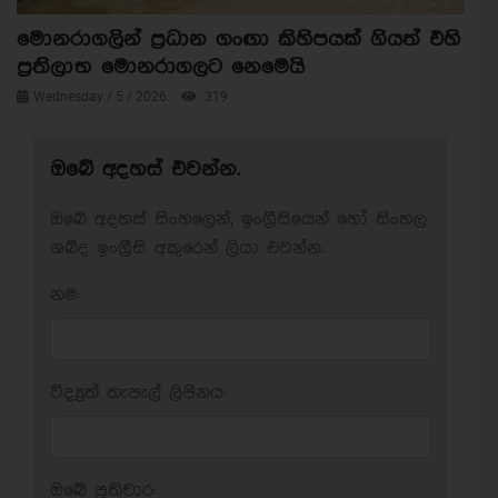
මොනරාගලින් ප්‍රධාන ගංඟා කිහිපයක් ගියත් එහි
ප්‍රතිලාභ මොනරාගලට නෙමෙයි
Wednesday / 5 / 2026
319
ඔබේ අදහස් එවන්න.
ඔබේ අදහස් සිංහලෙන්, ඉංග්‍රීසියෙන් හෝ සිංහල
ශබ්ද ඉංග්‍රීසි අකුරෙන් ලියා එවන්න.
නම:
විද්‍යුත් තැපැල් ලිපිනය:
ඔබේ ප‍්‍රතිචාර: