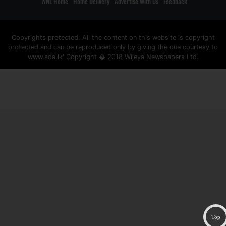
WNL Home
Home Delivery
Advertise With Us
Feedback
Copyrights protected: All the content on this website is copyright
protected and can be reproduced only by giving the due courtesy to
www.ada.lk' Copyright � 2018 Wijeya Newspapers Ltd.
ad space
Top