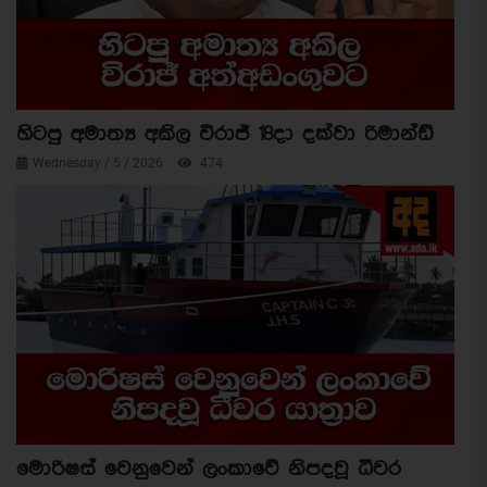
හිටපු අමාත්‍ය අකිල විරාජ් 18දා දක්වා රිමාන්ඩ්
Wednesday / 5 / 2026
474
මොරිෂස් වෙනුවෙන් ලංකාවේ නිපදවූ ධීවර