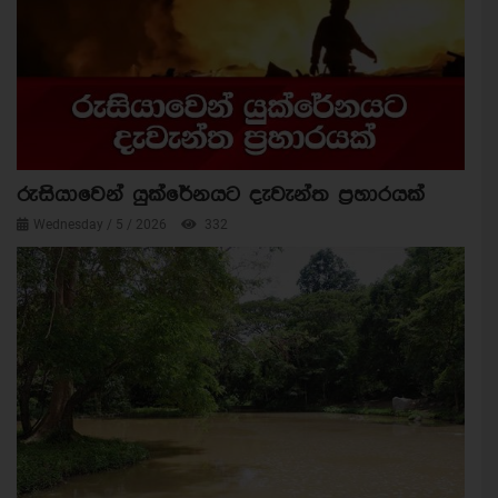
රුසියාවෙන් යුක්රේනයට දැවැන්ත ප්‍රහාරයක්
Wednesday / 5 / 2026
332