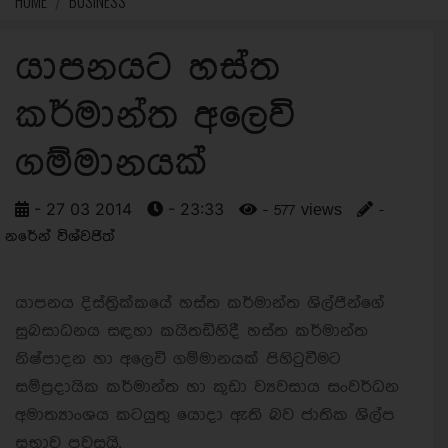
HOME
BUSINESS
යාපනයට හස්ත
කර්මාන්ත අලෙවි
ගම්මානයක්
- 27 03 2014
- 23:33
- 577 views
-
නරේන් විශ්වජිත්
යාපනය දිස්ත්‍රික්කයේ හස්ත කර්මාන්ත ශිල්පීන්ගේ
සුබසාධනය සඳහා කයිතඩිහිදී හස්ත කර්මාන්ත
නිෂ්පාදන හා අලෙවි ගම්මානයක් පිහිටුවීමට
සම්ප්‍රදායික කර්මාන්ත හා කුඩා ව්‍යවසාය සංවර්ධන
අමාත්‍යාංශය කටයුතු යොදා ඇති බව ජාතික ශිල්ප
සභාව පවසයි.