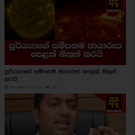
සූර්යයාගේ සමීපතම ඡායාරූප පෙළක් නිකුත්
කරයි
Thursday / 6 / 2026
553