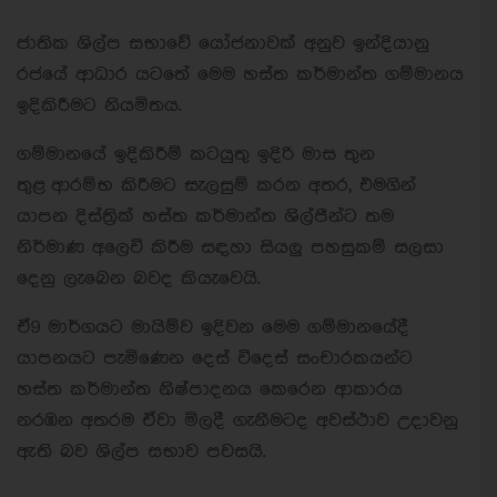
ජාතික ශිල්ප සභාවේ යෝජනාවක් අනුව ඉන්දියානු
රජයේ ආධාර යටතේ මෙම හස්ත කර්මාන්ත ගම්මානය
ඉදිකිරීමට නියමිතය.
ගම්මානයේ ඉදිකිරීම් කටයුතු ඉදිරි මාස තුන
තුළ ආරම්භ කිරීමට සැලසුම් කරන අතර, එමගින්
යාපන දිස්ත්‍රික් හස්ත කර්මාන්ත ශිල්පීන්ට තම
නිර්මාණ අලෙවි කිරීම සඳහා සියලු පහසුකම් සලසා
දෙනු ලැබෙන බවද කියැවෙයි.
ඒ9 මාර්ගයට මායිම්ව ඉදිවන මෙම ගම්මානයේදී
යාපනයට පැමිණෙන දෙස් විදෙස් සංචාරකයන්ට
හස්ත කර්මාන්ත නිෂ්පාදනය කෙරෙන ආකාරය
නරඹන අතරම ඒවා මිලදී ගැනීමටද අවස්ථාව උදාවනු
ඇති බව ශිල්ප සභාව පවසයි.