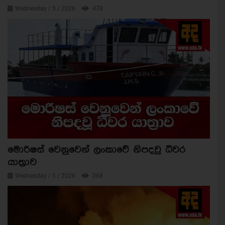
Wednesday / 5 / 2026
478
මොරිෂස් වෙනුවෙන් ලංකාවේ නිපදවූ ධීවර
යාත්‍රාව
Wednesday / 5 / 2026
368