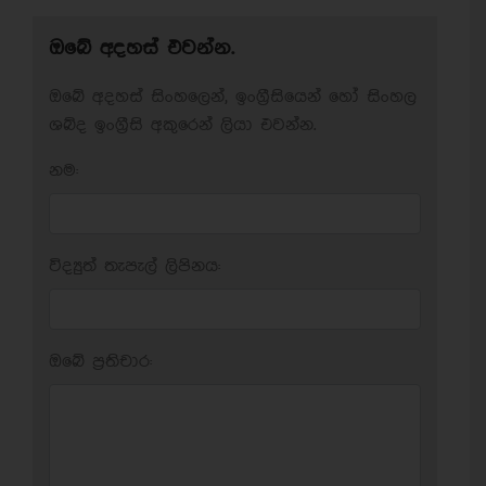
ඔබේ අදහස් එවන්න.
ඔබේ අදහස් සිංහලෙන්, ඉංග්‍රීසියෙන් හෝ සිංහල
ශබ්ද ඉංග්‍රීසි අකුරෙන් ලියා එවන්න.
නම:
විද්‍යුත් තැපැල් ලිපිනය:
ඔබේ ප‍්‍රතිචාර: