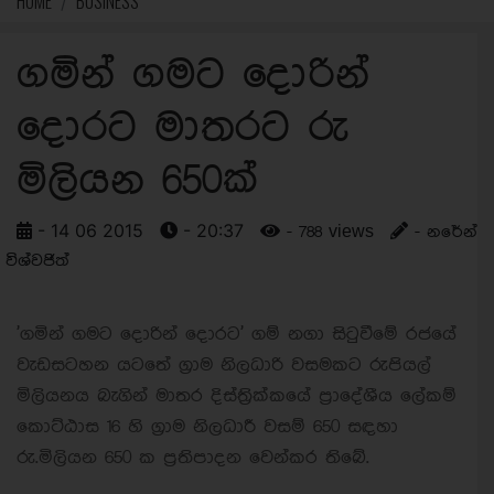
HOME
BUSINESS
ගමින් ගමට දොරින්
දොරට මාතරට රු
මිලියන 650ක්
- 14 06 2015
- 20:37
- 788 views
- නරේන්
විශ්වජිත්
'ගමින් ගමට දොරින් දොරට' ගම් නගා සිටුවීමේ රජයේ
වැඩසටහන යටතේ ග‍්‍රාම නිලධාරි වසමකට රුපියල්
මිලියනය බැගින් මාතර දිස්ත‍්‍රික්කයේ ප‍්‍රාදේශීය ලේකම්
කොට්ඨාස 16 හි ග‍්‍රාම නිලධාරී වසම් 650 සඳහා
රු.මිලියන 650 ක ප‍්‍රතිපාදන වෙන්කර තිබේ.