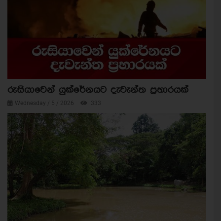
රුසියාවෙන් යුක්රේනයට දැවැන්ත ප්‍රහාරයක්
Wednesday / 5 / 2026
333