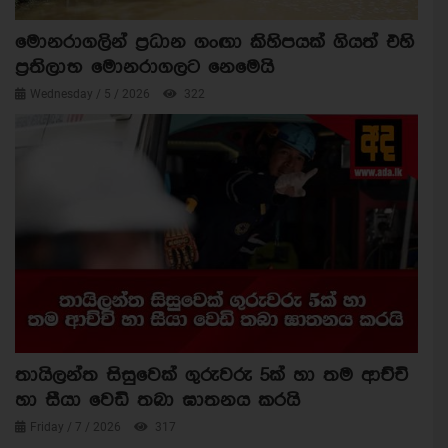
මොනරාගලින් ප්‍රධාන ගංඟා කිහිපයක් ගියත් එහි
ප්‍රතිලාභ මොනරාගලට නෙමෙයි
Wednesday / 5 / 2026
322
තායිලන්ත සිසුවෙක් ගුරුවරු 5ක් හා තම ආච්චි
හා සීයා වෙඩි තබා ඝාතනය කරයි
Friday / 7 / 2026
317