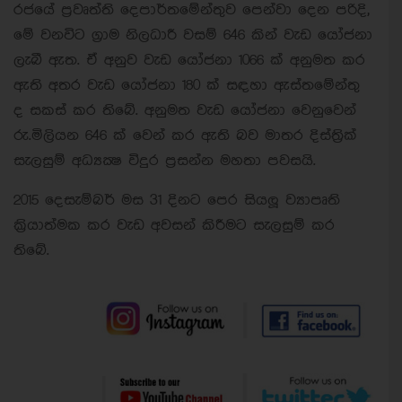
රජයේ ප්‍රවෘත්ති දෙපාර්තමේන්තුව පෙන්වා දෙන පරිදි,
මේ වනවිට ග‍්‍රාම නිලධාරී වසම් 646 කින් වැඩ යෝජනා
ලැබී ඇත. ඒ අනුව වැඩ යෝජනා 1066 ක් අනුමත කර
ඇති අතර වැඩ යෝජනා 180 ක් සඳහා ඇස්තමේන්තු
ද සකස් කර තිබේ. අනුමත වැඩ යෝජනා වෙනුවෙන්
රු.මිලියන 646 ක් වෙන් කර ඇති බව මාතර දිස්ත‍්‍රික්
සැලසුම් අධ්‍යක්‍ෂ විදුර ප‍්‍රසන්න මහතා පවසයි.
2015 දෙසැම්බර් මස 31 දිනට පෙර සියලූ ව්‍යාපෘති
ක‍්‍රියාත්මක කර වැඩ අවසන් කිරීමට සැලසුම් කර
තිබේ.