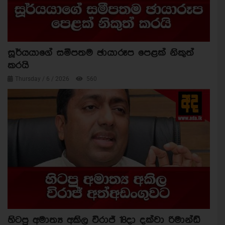
සූර්යයාගේ සමීපතම ඡායාරූප පෙළක් නිකුත්
කරයි
Thursday / 6 / 2026
560
හිටපු අමාත්‍ය අකිල විරාජ් 18දා දක්වා රිමාන්ඩ්