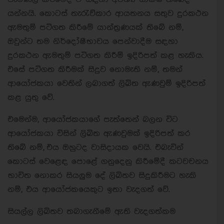
යන්නයි. කොටස් තැරැව්කාර ආයතනය සතුව දුරකථන
ඇමතුම් පටිගත කිරීමේ යාන්ත්‍රණයක් තිබේ නම්,
ඔවුන්ට තම නිර්දෝෂීභාවය පෙන්වාදීම සඳහා
දුරකථන ඇමතුම් පටිගත කිරීම් ඉදිරිපත් කළ හැකිය.
එසේ පටිගත කිරීමක් සිදුව නොමැති නම්, තමන්
ආයෝජකයා වෙතින් ලබාගත් ලිඛිත ඇණවුම් ඉදිරිපත්
කළ යුතු වේ.
එමෙන්ම, ආයෝජකයාගේ පැත්තෙන් බලන විට
ආයෝජකයා විසින් ලිඛිත ඇණවුමක් ඉදිරිපත් කර
තිබේ නම්, එය ඔහුටද වාසිදායක වෙයි. එබැවින්
කොටස් වෙළෙඳ පොළේ ගනුදෙනු කිරීමේදී කටවචනය
භාවිත නොකර සියලුම දේ ලිඛිතව සිදුකිරීමට හැකි
නම්, එය ආයෝජකයෙකුට ඉතා වැදගත් වේ.
සියල්ල ලිඛිතව තබාගැනීමේ ඇති වැදගත්කම