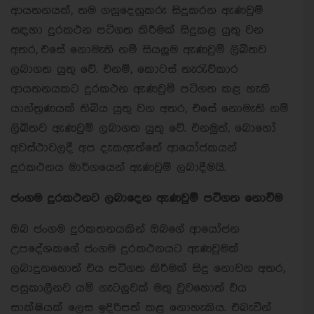
ආයතනයක්, තම ගනුදෙනුකරු සිදුකරන ඇණවුම්
සඳහා දුරකථන පටිගත කිරීමක් සිදුකළ යුතු වන
අතර, එසේ නොමැති නම් සියලුම ඇණවුම් ලිඛිතව
ලබාගත යුතු වේ. එනම්, කොටස් තැරැව්කාර
ආයතනයකට දුරකථන ඇණවුම් පටිගත කළ හැකි
යාන්ත්‍රණයක් තිබිය යුතු වන අතර, එසේ නොමැති නම්
ලිඛිතව ඇණවුම් ලබාගත යුතු වේ. එනමුත්, බොහෝ
අවස්ථාවලදී අප දැකඇත්තේ ආයෝජකයන්
දුරකථනය මාර්ගයෙන් ඇණවුම් ලබාදීමයි.
ජංගම දුරකථනට ලබාදෙන ඇණවුම් පටිගත නොවීම
ඔබ ජංගම දුරකතනයකින් ඔබගේ ආයෝජන
උපදේශකගේ ජංගම දුරකථනයට ඇණවුමක්
ලබාදුනහොත් එය පටිගත කිරීමක් සිදු නොවන අතර,
පසුකාලීනව යම් ගැටලුවක් මතු වුවහොත් එය
සාක්ෂියක් ලෙස ඉදිරිපත් කළ නොහැකිය. එබැවින්