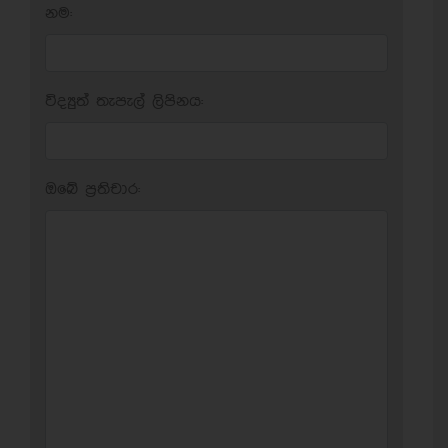
නම:
විද්‍යුත් තැපැල් ලිපිනය:
ඔබේ ප‍්‍රතිචාර: