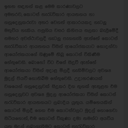
ඉහත සඳහන් කළ මෙම කාරණාවලට
අමතරව, කොටස් තැරැව්කාර ආයතනය හා
ගනුදෙනුකරුවා අතර වෙනත් ආකාරයකද ගැටලු
මතුවිය හැකිය. පසුගිය වසර කිහිපය සලකා බැලීමේදී
සමහර අවස්ථාවලදී ගැටලු පැනනැගී ඇත්තේ කොටස්
තැරැව්කාර ආයතනය විසින් ආයෝජකයාට නොදන්වා
ආයෝජකයාගේ ගිණුමේ තිබූ කොටස් විකිණීම
හේතුවෙනි. බොහෝ විට එසේ සිදුවී ඇත්තේ
ආයෝජකයා විසින් අදාළ මිලදී ගැනීම්වලට අවශ්‍ය
මුදල් පියවී නොතිබීම හේතුවෙනි. උදාහරණයක්
වශයෙන් ගනුදෙනුවක් සිදුකර දින තුනක් ඇතුළත එම
ගනුදෙනුවට අවශ්‍ය මුදල ආයෝජකයා විසින් කොටස්
තරැව්කාර ආයතනයට ලබාදිය යුතුය. යම්හෙයකින්
කොටස් මිලදී ගෙන එම කොටස්වලට මුදල් නොගෙවා
සිටියහොත්, එම කොටස් විකුණා දමා තමන්ට අයවිය
යුතු මුදල් ලබාගැනීමට කොටස් තැරැව්කාර