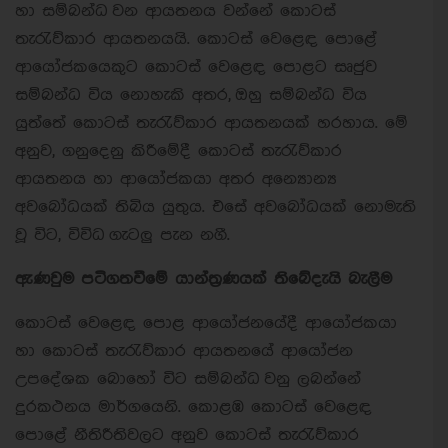
හා සම්බන්ධ වන ආයතනය වන්නේ කොටස්
තැරැව්කාර ආයතනයයි. කොටස් වෙළෙඳ පොළේ
ආයෝජකයෙකුට කොටස් වෙළෙඳ පොළට සෘජුව
සම්බන්ධ විය නොහැකි අතර, ඔහු සම්බන්ධ විය
යුත්තේ කොටස් තැරැව්කාර ආයතනයක් හරහාය. මේ
අනුව, ගනුදෙනු කිරීමේදී කොටස් තැරැව්කාර
ආයතනය හා ආයෝජකයා අතර අන්‍යොන්‍ය
අවබෝධයක් තිබිය යුතුය. එසේ අවබෝධයක් නොමැති
වූ විට, විවිධ ගැටලු පැන නගී.
ඇණවුම පටිගතවීමේ යාන්ත්‍රණයක් තිබේදැයි බැලීම
කොටස් වෙළෙඳ පොළ ආයෝජනයේදී ආයෝජකයා
හා කොටස් තැරැව්කාර ආයතනයේ ආයෝජන
උපදේශක බොහෝ විට සම්බන්ධ වනු ලබන්නේ
දුරකථනය මාර්ගයෙනි. කොළඹ කොටස් වෙළෙඳ
පොළේ නීතිරීතිවලට අනුව කොටස් තැරැව්කාර