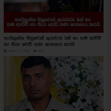
තායිලන්ත සිසුවෙක් ගුරුවරු 5ක් හා තම ආච්චි
හා සීයා වෙඩි තබා ඝාතනය කරයි
Friday / 7 / 2026
493