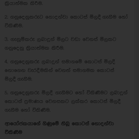
ක්‍රියාත්මක කිරීම.
2. ගනුදෙනුකරුට නොදන්වා කොටස් මිලදී ගැනීම හෝ
විකිණීම.
3. ගැනුම්කරු ලබාදුන් මිලට වඩා වෙනස් මිලකට
ගනුදෙනු ක්‍රියාත්මක කිරීම.
4. ගනුදෙනුකරු ලබාදුන් සමාගමේ කොටස් මිලදී
නොගෙන වැරදීමකින් වෙනත් සමාගමක කොටස්
මිලදී ගැනීම.
5. ගනුදෙනුකරු මිලදී ගැනීමට හෝ විකිණීමට ලබාදුන්
කොටස් ප්‍රමාණය වෙනසකට ලක්කර කොටස් මිලදී
ගැනීම හෝ විකිණීම.
ආයෝජකයාගේ ගිණුමේ තිබූ කොටස් නොදන්වා
විකිණීම