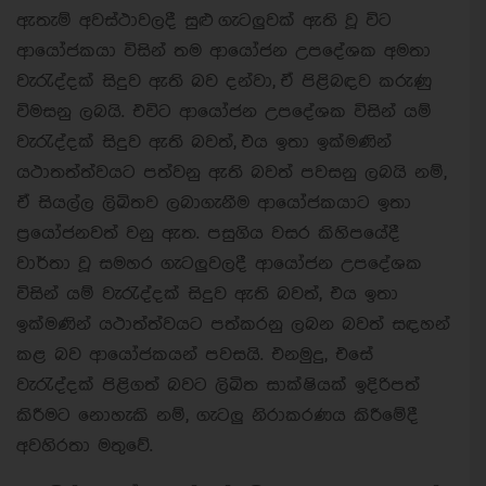
ඇතැම් අවස්ථාවලදී සුළු ගැටලුවක් ඇති වූ විට
ආයෝජකයා විසින් තම ආයෝජන උපදේශක අමතා
වැරැද්දක් සිදුව ඇති බව දන්වා, ඒ පිළිබඳව කරුණු
විමසනු ලබයි. එවිට ආයෝජන උපදේශක විසින් යම්
වැරැද්දක් සිදුව ඇති බවත්, එය ඉතා ඉක්මණින්
යථාතත්ත්වයට පත්වනු ඇති බවත් පවසනු ලබයි නම්,
ඒ සියල්ල ලිඛිතව ලබාගැනීම ආයෝජකයාට ඉතා
ප්‍රයෝජනවත් වනු ඇත. පසුගිය වසර කිහිපයේදී
වාර්තා වූ සමහර ගැටලුවලදී ආයෝජන උපදේශක
විසින් යම් වැරැද්දක් සිදුව ඇති බවත්, එය ඉතා
ඉක්මණින් යථාත්ත්වයට පත්කරනු ලබන බවත් සඳහන්
කළ බව ආයෝජකයන් පවසයි. එනමුදු, එසේ
වැරැද්දක් පිළිගත් බවට ලිඛිත සාක්ෂියක් ඉදිරිපත්
කිරීමට නොහැකි නම්, ගැටලු නිරාකරණය කිරීමේදී
අවහිරතා මතුවේ.