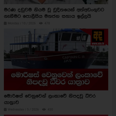
මරණ දඩුවම නියම වූ චූදිතයෙක් අත්අඩංගුවට
ගැනීමට පොලීසිය මහජන සහාය ඉල්ලයි
Monday / 10 / 2026
478
මොරිෂස් වෙනුවෙන් ලංකාවේ නිපදවූ ධීවර
යාත්‍රාව
Wednesday / 5 / 2026
430