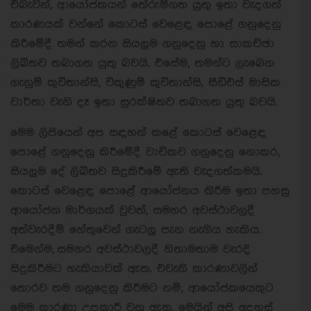
එබැවින්, ආයෝජකයන් තේරුම්ගත යුතු ඉතා වැදගත්
කාරණයක් වන්නේ කොටස් වෙළෙඳ පොළේ ගනුදෙනු
කිරීමේදී තමන් කරන සියලුම ගනුදෙනු හා සාකච්ඡා
ලිඛිතව තබාගත යුතු බවයි. එසේම, තමන්ට ලැබෙන
ගැනුම් කුවිතාන්සි, විකුණුම් කුවිතාන්සි, සීඩීඑස් මාසික
වාර්තා වැනි දෑ ඉතා සුරක්ෂිතව තබාගත යුතු බවයි.
මෙම ලිපියෙන් අප සඳහන් කළේ කොටස් වෙළෙඳ
පොළේ ගනුදෙනු කිරීමේදී වාචිකව ගනුදෙනු නොකර,
සියලුම දේ ලිඛිතව සිදුකිරීමේ ඇති වැදගත්කමයි.
කොටස් වෙළෙඳ පොළේ ආයෝජනය කිරීම ඉතා පහසු
ආයෝජන මාර්ගයක් වුවත්, සමහර අවස්ථාවලදී
අත්වැරදීම් හේතුවෙන් ගැටලු පැන නැගිය හැකිය.
එමෙන්ම, සමහර අවස්ථාවලදී හිතාමතාම වැරදි
සිදුකිරීමට හැකියාවක් ඇත. එවැනි කාරණාවලින්
තොරව තම ගනුදෙනු කිරීමට නම්, ආයෝජකයෙකුට
මෙම කාරණා උපකාරී වනු ඇත. මෙයින් අපි අදහස්