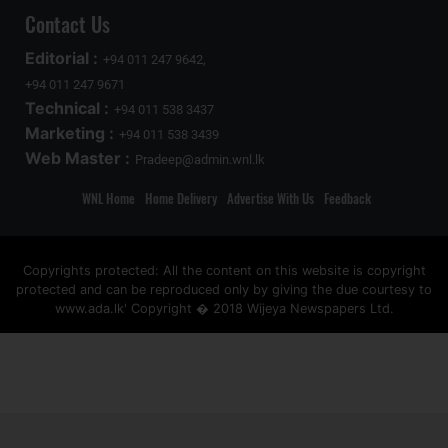
Contact Us
Editorial :
+94 011 247 9642,
+94 011 247 9671
Technical :
+94 011 538 3437
Marketing :
+94 011 538 3439
Web Master :
Pradeep@admin.wnl.lk
WNL Home
Home Delivery
Advertise With Us
Feedback
Copyrights protected: All the content on this website is copyright
protected and can be reproduced only by giving the due courtesy to
www.ada.lk' Copyright � 2018 Wijeya Newspapers Ltd.
ad space