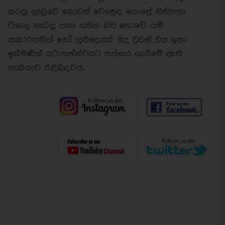
කරනු ලැබුවේ කොටස් වෙළෙඳ පොළේ නිතිපතා
විශාල ගැටලු පැන නගින බව නොවේ. යම්
ආකාරයකින් හෝ සුළුදෙයක් සිදු වුවත් එය ඉතා
ඉක්මණින් යථාතත්ත්වයට පත්කර ගැනීමේ ඇති
හැකියාව පිළිබඳවය.