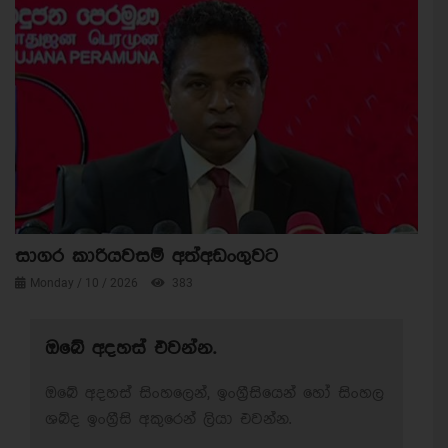
සාගර කාරියවසම් අත්අඩංගුවට
Monday / 10 / 2026
383
ඔබේ අදහස් එවන්න.
ඔබේ අදහස් සිංහලෙන්, ඉංග්‍රීසියෙන් හෝ සිංහල
ශබ්ද ඉංග්‍රීසි අකුරෙන් ලියා එවන්න.