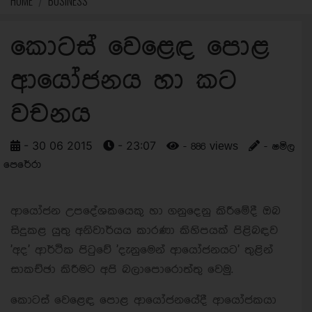
HOME
BUSINESS
කොටස් වෙළෙඳ පොළ
ආයෝජනය හා කට
වචනය
- 30 06 2015
- 23:07
- 886 views
- ෂමිල
පෙරේරා
ආයෝජන උපදේශකයෙකු හා ගනුදෙනු කිරීමේදී ඔබ
සිදුකළ යුතු අනිවාර්යය කාරණා කිහිපයක් පිළිබඳව
'අද' ආර්ථික පිටුවේ 'දැනුමෙන් ආයෝජනයට' තුළින්
සාකච්ඡා කිරීමට අපි බලාපොරොත්තු වෙමු.
කොටස් වෙළෙඳ පොළ ආයෝජනයේදී ආයෝජකයා