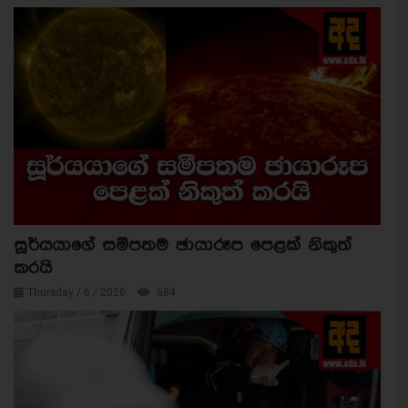
සූර්යයාගේ සමීපතම ඡායාරූප පෙළක් නිකුත්
කරයි
Thursday / 6 / 2026
684