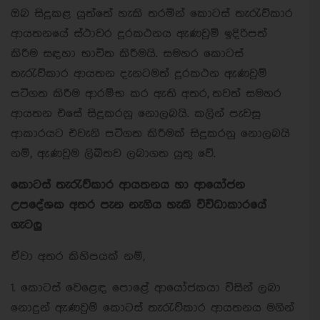
ඔබ සිදුකළ යුත්තේ හැකි තරමින් කොටස් තැරැව්කාර
ආයතනයේ ස්ථාවර දුරකථනය ඇණවුම් ඉදිරිපත්
කිරීම සඳහා භාවිත කිරීමයි. සමහර කොටස්
තැරැව්කාර ආයතන දැනටමත් දුරකථන ඇණවුම්
පටිගත කිරීම ආරම්භ කර ඇති අතර, තවත් සමහර
ආයතන එසේ සිදුකරනු නොලබයි. කලින් පැවසූ
ආකාරයට එවැනි පටිගත කිරීමක් සිදුකරනු නොලබයි
නම්, ඇණවුම ලිඛිතව ලබාගත යුතු වේ.
කොටස් තැරැව්කාර ආයතනය හා ආයෝජන
උපදේශක අතර පැන නැගිය හැකි විවිධාකාරයේ
ගැටලු
ඒවා අතර කිහිපයක් නම්,
1. කොටස් වෙළෙඳ පොළේ ආයෝජකයා විසින් ලබා
නොදුන් ඇණවුම් කොටස් තැරැව්කාර ආයතනය මගින්