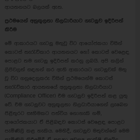
ආයතනයට බලයක් ඇත.
ප්‍රථමයෙන් අනුකූලතා නිලධාරියාට ගැටලුව ඉදිරිපත්
කිරීම
මේ ආකාරයට ගැටලු මතුවූ විට ආයෝජකයා විසින්
කොටස් තැරැව්කාර ආයතනයට හෝ කොටස් වෙළෙඳ
පොළට තම ගැටලු ඉදිරිපත් කරනු ලබයි. අපි කලින්
ලිපිවලත් සඳහන් කර ඇති ආකාරයට ගැටලුවක් මතු
වූ විට ගනුදෙනුකරු විසින් ප්‍රථමයෙන්ම කොටස්
තැරැව්කාර ආයතනයේ අනුකූලතා නිලධාරියාට
(Compliance Officer) එම ගැටලුව ඉදිරිපත් කළ යුතු
වේ. එම ගැටලුවට අනුකූලතා නිලධාරියාගෙන් ලැබෙන
පිළිතුරට සෑහීමකට පත්විය නොහැකි නම්,
ආයෝජකයාට ඒ පිළිබඳව කොටස් වෙළෙඳ පොළට
පැමිණිලි කළ හැකිය. මෙහිදී, ගැටලුව මතුවන්නේ මෙම
පැමිණිලි කිරීමේදී ඒ සඳහා අවශ්‍ය සාක්ෂි තිබේද