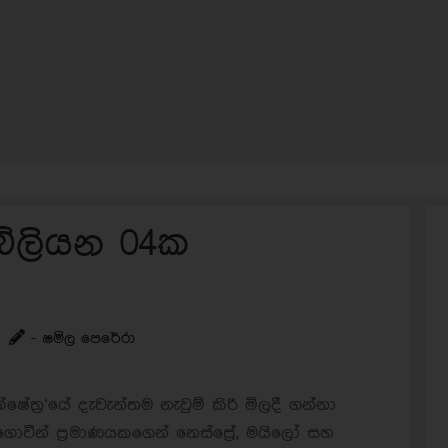
බිලියන 04ක
- ෂමිල පෙරේරා
ෂේත්‍ර‘යේ දැවැන්තම නැවුම් කිරි මිලදී ගන්නා
ොවීන් ප්‍රමාණයකගෙන් නෙස්ප්‍රේ, මයිලෝ සහ