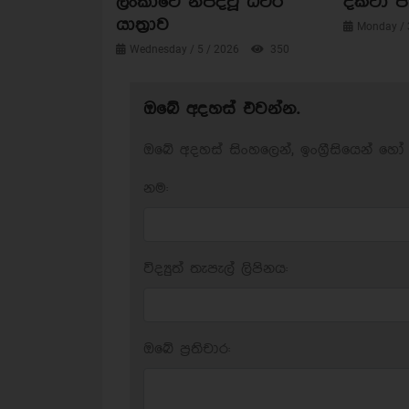
ලංකාවේ නිපදවූ ධීවර
දක්වා 
යාත්‍රාව
Monday / 
Wednesday / 5 / 2026
350
ඔබේ අදහස් එවන්න.
ඔබේ අදහස් සිංහලෙන්, ඉංග්‍රීසියෙන් හෝ 
නම:
විද්‍යුත් තැපැල් ලිපිනය:
ඔබේ ප‍්‍රතිචාර: