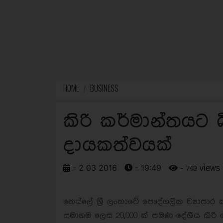
HOME
BUSINESS
කිරි කර්මාන්තයට 
දායකත්වයක්
- 2 03 2016
- 19:49
- 749 views
නෙස්ලේ ශ්‍රී ලංකාවේ පෞද්ගලික ව්‍යාපාර ක්
සමාගම ලෙස 20,000 ක් පමණ දේශීය කිරි ග