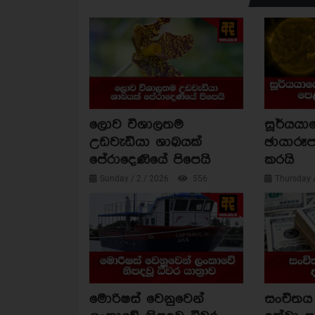
ලොව විශාලතම
සූර්යය
උඩවැඩියා ශාඛයක්
ඡායාරූප
පේරාදෙණියේ පිපෙයි
කරයි
Sunday / 2 / 2026
556
Thursday 
මොරිෂස් වෙනුවෙන්
සංචිතය 