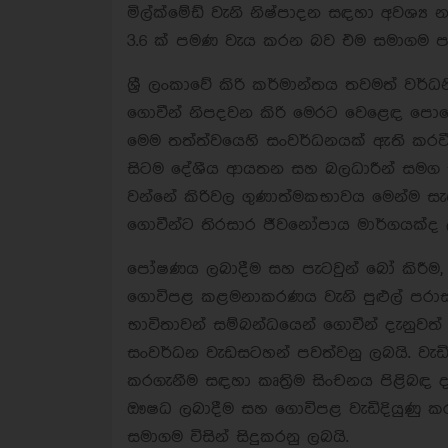
මිල්ක්මේඩ් වැනි නිෂ්පාදන සඳහා අවශ්‍ය න
3.6 ක් පමණ වැය කරන බව එම සමාගම ප
ශ්‍රී ලංකාවේ කිරි කර්මාන්තය තවමත් වර
ගොවීන් නිපදවන කිරි මෙරට වෙළෙඳ පොළේ 
මෙම තත්ත්වයෙහි සංවර්ධනයක් ඇති කර
සිටම දේශීය ආයතන සහ බලධාරීන් සමග එ
වන්නේ කිරිවල ගුණාත්මකභාවය මෙන්ම ස
ගොවීන්ට තිරසාර ජීවනෝපාය මාර්ගයක්ද ල
පෝෂණය ලබාදීම සහ පැටවුන් බෝ කිරීම, ස
ගොවිපළ කළමනාකරණය වැනි පුළුල් පරා
භාවිතාවන් සම්බන්ධයෙන් ගොවීන් දැනුවත් ක
සංවර්ධන වැඩසටහන් පවත්වනු ලබයි. වැඩි
කරගැනීම සඳහා කෘත්‍රිම සිංචනය පිළිබ
ඖෂධ ලබාදීම සහ ගොවිපළ වැඩිදියුණු ක
සමාගම විසින් සිදුකරනු ලබයි.