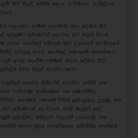
ැවුම් කිරි මිලදී ගැනීම සඳහා වාර්ෂිකව රු.බිලියන
වසයි.
්ධනීය තලයකට පැමිණ නොමැති නිසා දේශීය කිරි
ඉල්ලුමට ප්‍රමාණවත් නොවන බව ඔවුන් කියයි.
වීම සඳහා නෙස්ලේ සමාගම 1980 දශකයේ ආරම්භයේ
ක්ව කටයුතු කරයි. නෙස්ලේ සමාගමේ අපේක්ෂාව
ැපයුම ඉහළ නැංවීම පමණක් නොව දේශීය කිරි
බාදීම බවද ඔවුන් පෙන්වා දෙයි.
තුන්ගේ සෞඛ්‍ය නිසිපරිදි පවත්වා ගැනීම සහ
සයක පැතිරුණු තාක්ෂණික සහ ගුණාත්මක
ිරීමට නෙස්ලේ සමාගම විසින් ක්‍රමානුකූල පුහුණු සහ
 කිරි ප්‍රමාණයක් දොවාගත හැකි දෙනුන් බෝ
ඳ දැනුම ලබාදීමට අමතරව වැදගත් උපකරණ සහ
රගැනීම සඳහා මූල්‍ය උපදේශනය ලබාදීමද නෙස්ලේ