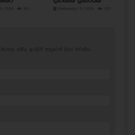
පහතට
දැවැන්ත ප්‍රහාරයක්
3 / 2026
341
Wednesday / 5 / 2026
325
සිංහල ශබ්ද ඉංග්‍රීසි අකුරෙන් ලියා එවන්න.