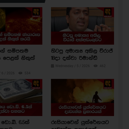
ාගේ සමීපතම
හිටපු අමාත්‍ය අකිල විරාජ්
 පෙළක් නිකුත්
18දා දක්වා රිමාන්ඩ්
Wednesday / 5 / 2026
462
/ 6 / 2026
534
ඩො.බි. 6.5ක්
රුසියාවෙන් යුක්රේනයට