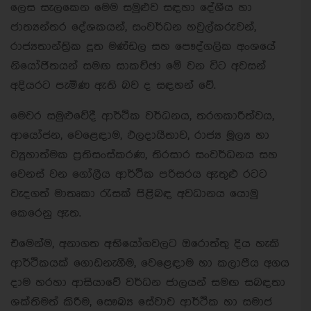
ලෙස සැලකෙන මෙම සමුළුව සඳහා දේශීය හා
ජාත්‍යන්තර දේශකයන්, සංවර්ධන හවුල්කරුවන්,
රාජ්‍යතාන්ත්‍රික දූත මණ්ඩල සහ පෞද්ගලික අංශයේ
නියෝජිතයන් සමඟ සාකච්ඡා මේ වන විට අවසන්
අදියරට පැමිණ ඇති බව ද සඳහන් වේ.
මෙවර සමුළුවේදී ආර්ථික වර්ධනය, තරගකාරීත්වය,
ආයෝජන, වෙළෙඳාම, ඵලදායීතාව, රාජ්‍ය මූල්‍ය හා
ව්‍යුහාත්මක ප්‍රතිසංස්කරණ, තිරසාර සංවර්ධනය සහ
වෙනස් වන ගෝලීය ආර්ථික පරිසරය ඇතුළු රටට
වැදගත් මාතෘකා රැසක් පිළිබඳ අවධානය යොමු
කෙරෙනු ඇත.
එමෙන්ම, අනාගත අභියෝගවලට ඔරොත්තු දිය හැකි
ආර්ථිකයක් ගොඩනැගීම, වෙළෙඳාම හා කලාපීය අගය
දාම හරහා ආසියාවේ වර්ධන ජාලයන් සමඟ සබඳතා
ශක්තිමත් කිරීම, සෞඛ්‍ය සේවාව ආර්ථික හා සමාජ