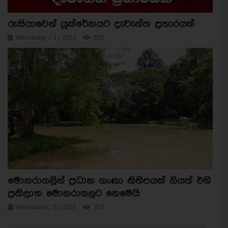
රුසියාවෙන් යුක්රේනයට දැවැන්ත ප්‍රහාරයක්
Wednesday / 5 / 2026
329
මොනරාගලින් ප්‍රධාන ගංඟා කිහිපයක් ගියත් එහි
ප්‍රතිලාභ මොනරාගලට නෙමෙයි
Wednesday / 5 / 2026
313