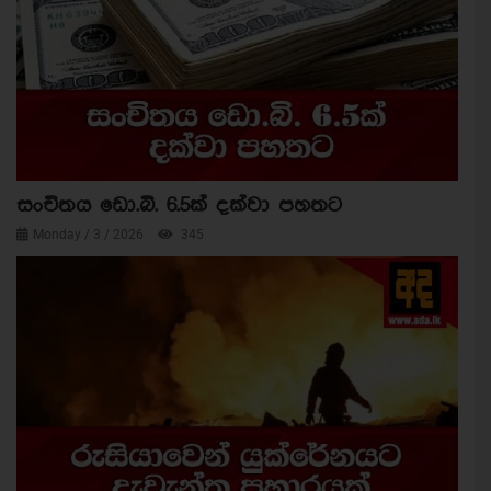
සංචිතය ඩො.බි. 6.5ක් දක්වා පහතට
Monday / 3 / 2026
345