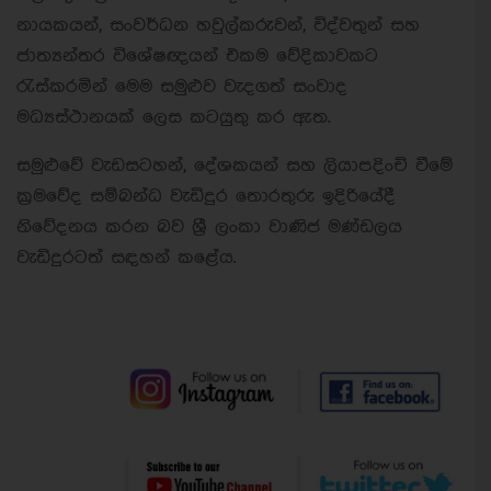
නායකයන්, සංවර්ධන හවුල්කරුවන්, විද්වතුන් සහ
ජාත්‍යන්තර විශේෂඥයන් එකම වේදිකාවකට
රැස්කරමින් මෙම සමුළුව වැදගත් සංවාද
මධ්‍යස්ථානයක් ලෙස කටයුතු කර ඇත.
සමුළුවේ වැඩසටහන්, දේශකයන් සහ ලියාපදිංචි වීමේ
ක්‍රමවේද සම්බන්ධ වැඩිදුර තොරතුරු ඉදිරියේදී
නිවේදනය කරන බව ශ්‍රී ලංකා වාණිජ මණ්ඩලය
වැඩිදුරටත් සඳහන් කළේය.