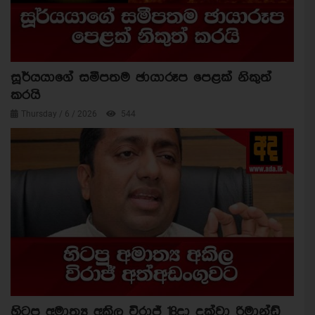
සූර්යයාගේ සමීපතම ඡායාරූප පෙළක් නිකුත්
කරයි
Thursday / 6 / 2026
544
හිටපු අමාත්‍ය අකිල විරාජ් 18දා දක්වා රිමාන්ඩ්