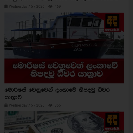
Wednesday / 5 / 2026
469
මොරිෂස් වෙනුවෙන් ලංකාවේ නිපදවූ ධීවර
යාත්‍රාව
Wednesday / 5 / 2026
355