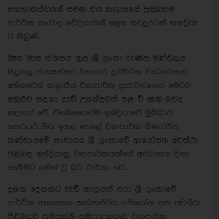
සහභාගිත්වයත් සමඟ එය කලාපයේ ප්‍රමුඛතම
ආර්ථික සංවාද වේදිකාවක් ලෙස තවදුරටත් තහවුරු
වී තිබුණි.
මෑත මාස කිහිපය තුළ ශ්‍රී ලංකා වාණිජ මණ්ඩලය
සිදුකළ ජාත්‍යන්තර ව්‍යාපාර ප්‍රවර්ධන වැඩසටහන්
හේතුවෙන් කලාපීය ව්‍යාපාරික ප්‍රජාවන්ගෙන් මෙවර
සමුළුව සඳහා දැඩි උනන්දුවක් පළ වී ඇති බවද
සඳහන් වේ. විශේෂයෙන්ම ඉන්දියාවේ මුම්බායි
නගරයට ගිය ඉහළ පෙළේ ව්‍යාපාරික නියෝජිත
කණ්ඩායමේ සංචාරය ශ්‍රී ලංකාවේ ආයෝජන අවස්ථා
පිළිබඳ ඉන්දියානු ව්‍යාපාරිකයන්ගේ අවධානය දිනා
ගැනීමට සමත් වූ බව වාර්තා වේ.
දශක දෙකකට වැඩි කාලයක් පුරා ශ්‍රී ලංකාවේ
ආර්ථික අනාගතය හැඩගස්වන අභියෝග සහ අවස්ථා
පිළිබඳව ප්‍රතිපත්ති සම්පාදකයන්, ව්‍යාපාරික