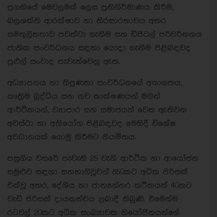
ප්‍රගතියේ මෙවලමක් ලෙස ප්‍රතිනිර්මාණය කිරීම,
බලශක්ති ආරක්ෂාව හා තිරසාරභාවය අතර
සමතුලිතතාව පවත්වා ගැනීම සහ ඩිජිටල් පරිවර්තනය
ජාතික සංවර්ධනය සඳහා යොදා ගැනීම පිළිබඳවද
පුළුල් සංවාද පැවැත්වෙනු ඇත.
අධ්‍යාපනය හා නිපුණතා සංවර්ධනයේ අනාගතය,
කෘත්‍රිම බුද්ධිය සහ නව තාක්ෂණයන් මගින්
ආර්ථිකයන්, ව්‍යාපාර සහ සමාජයන් වෙත ඇතිවන
අවස්ථා හා අභියෝග පිළිබඳවද මෙහිදී විශේෂ
අවධානයක් යොමු කිරීමට නියමිතය.
පසුගිය වසරේ පැවැති 25 වැනි ආර්ථික හා ආයෝජන
සමුළුව සඳහා සහභාගිවූවන් 850කට අධික පිරිසක්
එක්වූ අතර, දේශීය හා ජාත්‍යන්තර කථිකයන් 40කට
වැඩි පිරිසක් දායකත්වය ලබාදී තිබුණි. එමෙන්ම
රටවල් 20කට අධික සංඛ්‍යාවක නියෝජිතයන්ගේ