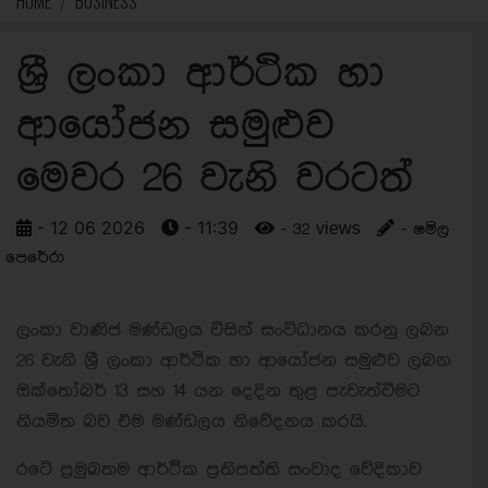
HOME
BUSINESS
ශ්‍රී ලංකා ආර්ථික හා
ආයෝජන සමුළුව
මෙවර 26 වැනි වරටත්
- 12 06 2026
- 11:39
- 32 views
- ෂමිල
පෙරේරා
ලංකා වාණිජ මණ්ඩලය විසින් සංවිධානය කරනු ලබන
26 වැනි ශ්‍රී ලංකා ආර්ථික හා ආයෝජන සමුළුව ලබන
ඔක්තෝබර් 13 සහ 14 යන දෙදින තුළ පැවැත්වීමට
නියමිත බව එම මණ්ඩලය නිවේදනය කරයි.
රටේ ප්‍රමුඛතම ආර්ථික ප්‍රතිපත්ති සංවාද වේදිකාව