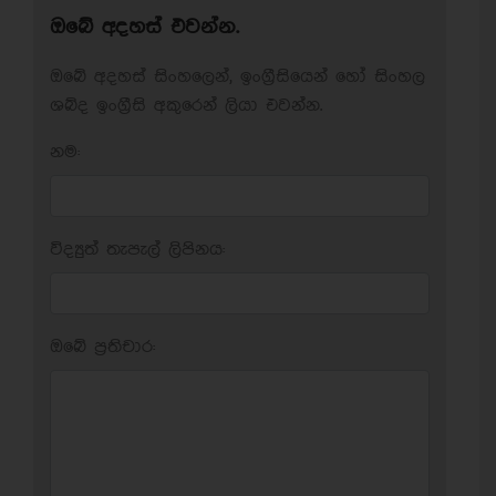
ඔබේ අදහස් එවන්න.
ඔබේ අදහස් සිංහලෙන්, ඉංග්‍රීසියෙන් හෝ සිංහල
ශබ්ද ඉංග්‍රීසි අකුරෙන් ලියා එවන්න.
නම:
විද්‍යුත් තැපැල් ලිපිනය:
ඔබේ ප‍්‍රතිචාර: