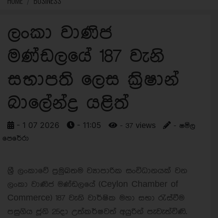
HOME
BUSINESS
ලංකා වාණිජ
මණ්ඩලයේ 187 වැනි
සභාපති ලෙස ක්‍රිෂාන්
බාලේන්ද්‍ර යළිත්
- 1 07 2026
- 11:05
- 37 views
- ෂමිල
පෙරේරා
ශ්‍රී ලංකාවේ ප්‍රමුඛතම ව්‍යාපාරික සංවිධානයක් වන
ලංකා වාණිජ මණ්ඩලයේ (Ceylon Chamber of
Commerce) 187 වැනි වාර්ෂික මහා සභා රැස්වීම
පසුගිය ජූනි 25දා උත්කර්ෂවත් අයුරින් පැවැත්විණි.