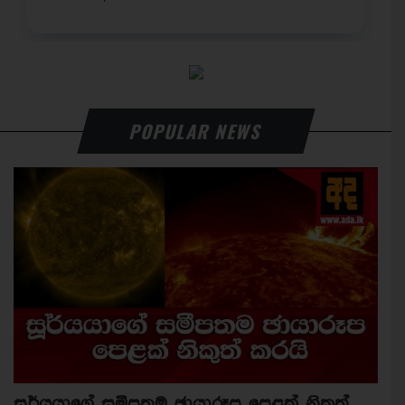
POPULAR NEWS
සූර්යයාගේ සමීපතම ඡායාරූප පෙළක් නිකුත්