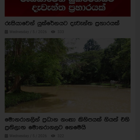
රුසියාවෙන් යුක්රේනයට දැවැන්ත ප්‍රහාරයක්
Wednesday / 5 / 2026
333
මොනරාගලින් ප්‍රධාන ගංඟා කිහිපයක් ගියත් එහි
ප්‍රතිලාභ මොනරාගලට නෙමෙයි
Wednesday / 5 / 2026
322