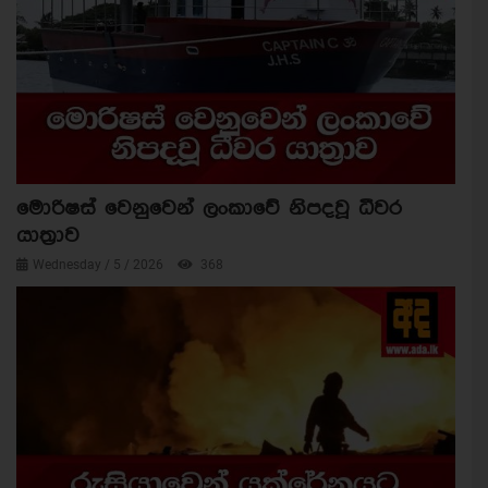
මොරිෂස් වෙනුවෙන් ලංකාවේ නිපදවූ ධීවර
යාත්‍රාව
Wednesday / 5 / 2026
368