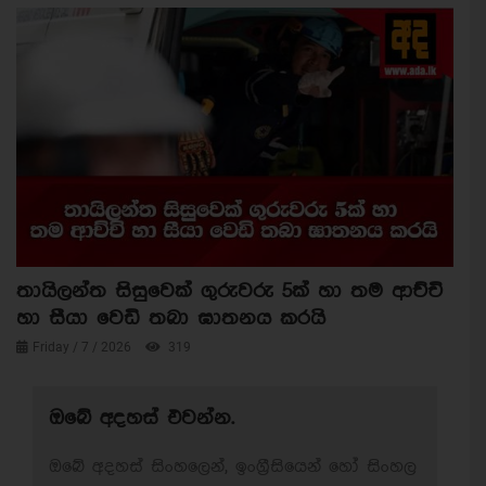
තායිලන්ත සිසුවෙක් ගුරුවරු 5ක් හා තම ආච්චි
හා සීයා වෙඩි තබා ඝාතනය කරයි
Friday / 7 / 2026
319
ඔබේ අදහස් එවන්න.
ඔබේ අදහස් සිංහලෙන්, ඉංග්‍රීසියෙන් හෝ සිංහල