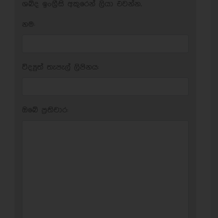
ශබ්ද ඉංග්‍රීසි අකුරෙන් ලියා එවන්න.
නම:
විද්‍යුත් තැපැල් ලිපිනය:
ඔබේ ප‍්‍රතිචාර: