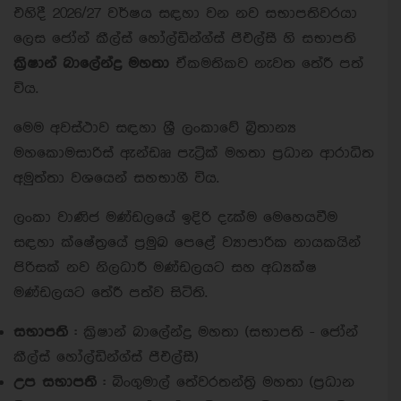
එහිදී 2026/27 වර්ෂය සඳහා වන නව සභාපතිවරයා
ලෙස ජෝන් කීල්ස් හෝල්ඩින්ග්ස් පීඑල්සී හි සභාපති
ක්‍රිෂාන් බාලේන්ද්‍ර මහතා
ඒකමතිකව නැවත තේරී පත්
විය.
මෙම අවස්ථාව සඳහා ශ්‍රී ලංකාවේ බ්‍රිතාන්‍ය
මහකොමසාරිස් ඇන්ඩෲ පැට්‍රික් මහතා ප්‍රධාන ආරාධිත
අමුත්තා වශයෙන් සහභාගී විය.
ලංකා වාණිජ මණ්ඩලයේ ඉදිරි දැක්ම මෙහෙයවීම
සඳහා ක්ෂේත්‍රයේ ප්‍රමුඛ පෙළේ ව්‍යාපාරික නායකයින්
පිරිසක් නව නිලධාරී මණ්ඩලයට සහ අධ්‍යක්ෂ
මණ්ඩලයට තේරී පත්ව සිටිති.
සභාපති :
ක්‍රිෂාන් බාලේන්ද්‍ර මහතා (සභාපති - ජෝන්
කීල්ස් හෝල්ඩින්ග්ස් පීඑල්සී)
උප සභාපති :
බිංගුමාල් තේවරතන්ත්‍රි මහතා (ප්‍රධාන