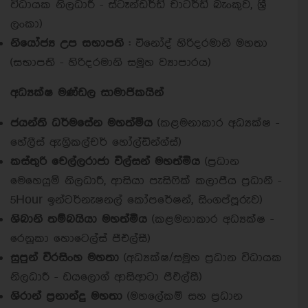
විධායක නිලධාරී - ස්ටෑන්ඩර්ඩ් චාටර්ඩ් බැංකුව, ශ්‍රී
ලංකා)
නියෝජ්‍ය උප සභාපති :
විනෝද් හිරිදරමානි මහතා
(සභාපති - හිරිදරමානි සමූහ ව්‍යාපාරය)
අධ්‍යක්ෂ මණ්ඩල සාමාජිකයින්
ජයන්ති ධර්මසේන මහත්මිය
(කළමනාකාර අධ්‍යක්ෂ -
හේලීස් ඇග්‍රිකල්චර් හෝල්ඩින්ග්ස්)
කස්තුරි චෙල්ලරාජා විල්සන් මහත්මිය
(ප්‍රධාන
මෙහෙයුම් නිලධාරී, ආසියා පැසිෆික් කලාපීය ප්‍රධානී -
5Hour ඉන්ටර්නැෂනල් කෝපරේෂන්, සිංගප්පූරුව)
ශිබානි තම්බයියා මහත්මිය
(කළමනාකාර අධ්‍යක්ෂ -
රෙනූකා හොටෙල්ස් පීඑල්සී)
සුපුන් වීරසිංහ මහතා
(අධ්‍යක්ෂ/සමූහ ප්‍රධාන විධායක
නිලධාරී - ඩයලොග් ආසිආටා පීඑල්සී)
ශිරාන් ප්‍රනාන්දු මහතා
(මහලේකම් සහ ප්‍රධාන