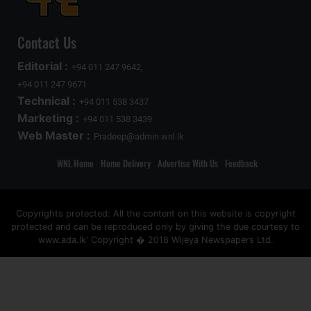
Contact Us
Editorial :
+94 011 247 9642,
+94 011 247 9671
Technical :
+94 011 538 3437
Marketing :
+94 011 538 3439
Web Master :
Pradeep@admin.wnl.lk
WNL Home
Home Delivery
Advertise With Us
Feedback
Copyrights protected: All the content on this website is copyright
protected and can be reproduced only by giving the due courtesy to
www.ada.lk' Copyright � 2018 Wijeya Newspapers Ltd.
ad space