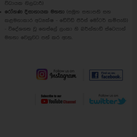
විධායක නිලධාරී)
රෝහණ දිසානායක මහතා
(සමූහ සභාපති සහ
කළමනාකාර අධ්‍යක්ෂ - ඩේවිඩ් පීරිස් මෝටර් කම්පැනි)
- විදේශගත වූ නෙස්ලේ ලංකා හි බර්න්හාඩ් ස්ටෙෆාන්
මහතා වෙනුවට පත් කර ඇත.