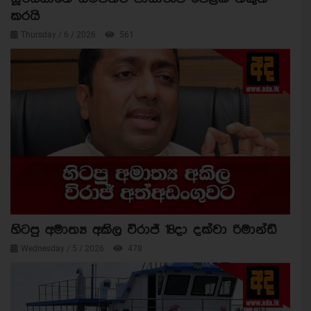
කරයි
Thursday / 6 / 2026
561
හිටපු අමාත්‍ය අකිල විරාජ් 18දා දක්වා රිමාන්ඩ්
Wednesday / 5 / 2026
478