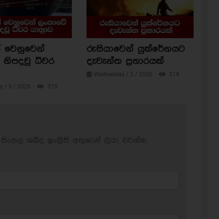
 වෙනුවෙන්
රුසියාවෙන් යුක්රේනයට
නිපදවූ ධීවර
දැවැන්ත ප්‍රහාරයක්
Wednesday / 5 / 2026
318
 / 5 / 2026
319
සිංහල ශබ්ද ඉංග්‍රීසි අකුරෙන් ලියා එවන්න.