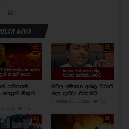
ULAR NEWS
ාගේ සමීපතම
හිටපු අමාත්‍ය අකිල විරාජ්
 පෙළක් නිකුත්
18දා දක්වා රිමාන්ඩ්
Wednesday / 5 / 2026
455
/ 6 / 2026
473