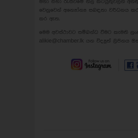
මහා සභා රැස්වීමේ නිල කටයුතුවලින් අනත
වෙනුවෙන් අන්‍යෝන්‍ය සබඳතා වර්ධනය කර
කර ඇත.
මෙම අවස්ථාවට සම්බන්ධ වීමට කැමති ල
alikie@chamber.lk
යන විද්‍යුත් ලිපිනය ඔ