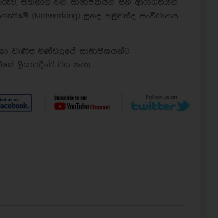
ුරුව, සහභාගී වන සාමාජිකයින් සහ ආරාධිතයින්
ගැනීමේ (Networking) සුහද හමුවක්ද සංවිධානය
ංකා වාණිජ මණ්ඩලයේ සාමාජිකයන්ට
ස්සේ ලියාපදිංචි විය හැක.