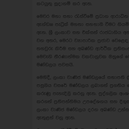
කටයුතු සූදානම් කර ඇත.
මෙවර මහා සභා රැස්වීමේ ප්‍රධාන ආරාධිත අ
ඇන්ඩෲ පැට්‍රික් මහතා සහභාගී වීමට නියම
ඇත. ශ්‍රී ලංකාව සහ එක්සත් රාජධානිය අ
වන අතර, මෙරට ව්‍යාපාරික ප්‍රජාව වෙ
තහවුරු කිරීම සහ අඛණ්ඩ ආර්ථික ප්‍රති
මෙවැනි තීරණාත්මක වකවානුවක ඔහුගේ මෙ
මණ්ඩලය පවසයි.
මෙහිදී, ලංකා වාණිජ මණ්ඩලයේ සභාපති ක්‍
පසුගිය වසරේ මණ්ඩලය ලබාගත් ප්‍රගතිය මෙන
කරුණු පැහැදිලි කරනු ඇත. පුද්ගලික අං
කරගත් ප්‍රතිපත්තිමය උපදේශනය සහ දිගුක
ලංකා වාණිජ මණ්ඩලය දරන අඛණ්ඩ උත්ස
ඇතුළත් වනු ඇත.