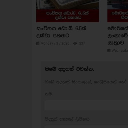
සංචිතය ඩො.බි. 6.5ක්
මොරිෂස්
දක්වා පහතට
ලංකාවේ 
යාත්‍රාව
Monday / 3 / 2026
337
Wednesday
ඔබේ අදහස් එවන්න.
ඔබේ අදහස් සිංහලෙන්, ඉංග්‍රීසියෙන් හෝ 
නම:
විද්‍යුත් තැපැල් ලිපිනය: