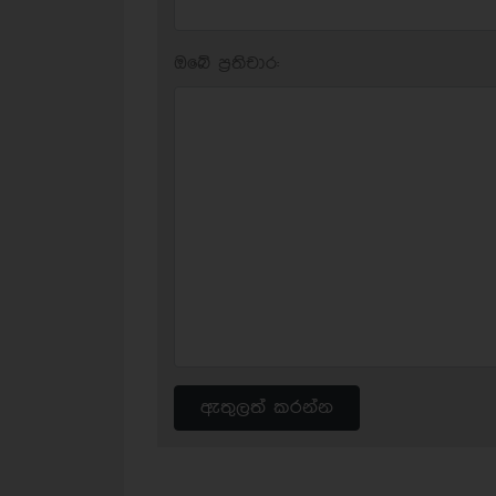
ඔබේ ප‍්‍රතිචාර:
ඇතුලත් කරන්න