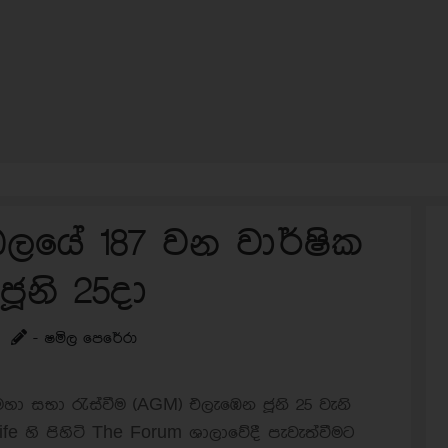
ලයේ 187 වන වාර්ෂික
ූනි 25දා
- ෂමිල පෙරේරා
හා සභා රැස්වීම (AGM) එලැඹෙන ජූනි 25 වැනි
Life හි පිහිටි The Forum ශාලාවේදී පැවැත්වීමට