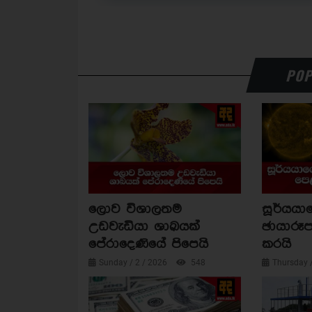
POP
ලොව විශාලතම
සූර්යය
උඩවැඩියා ශාඛයක්
ඡායාරූප
පේරාදෙණියේ පිපෙයි
කරයි
Sunday / 2 / 2026
548
Thursday 