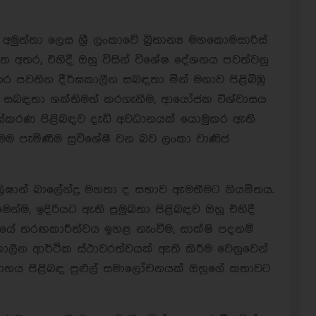
මුත්තා ලෙස ශ්‍රී ලංකාවේ බ්‍රිතාන්‍ය මහකොමසාරිස්
ිත අතර, එහිදී ඔහු විසින් විශේෂ දේශනය පවත්වනු
තර පවතින දීර්ඝකාලීන සබඳතා මින් මනාව පිළිබිඹු
ළෙඳ සබඳතා ශක්තිමත් කරගැනීම, ආයෝජක විශ්වාසය
සංස්කරණ පිළිබඳව දැඩි අවධානයක් යොමුකර ඇති
ම පැමිණීම සුවිශේෂී වන බව ලංකා වාණිජ
රිෂාන් බාලේන්ද්‍ර මහතා ද සභාව ඇමතීමට නියමිතය.
්ම, ඉදිරියට ඇති ප්‍රමුඛතා පිළිබඳව ඔහු එහිදී
ශයේ තරඟකාරීත්වය ඉහළ නැංවීම, සාක්ෂි පදනම්
ාලීන ආර්ථික ස්ථාවරත්වයක් ඇති කිරීම වෙනුවෙන්
ාහය පිළිබඳ පුළුල් සමාලෝචනයක් ඔහුගේ කතාවට