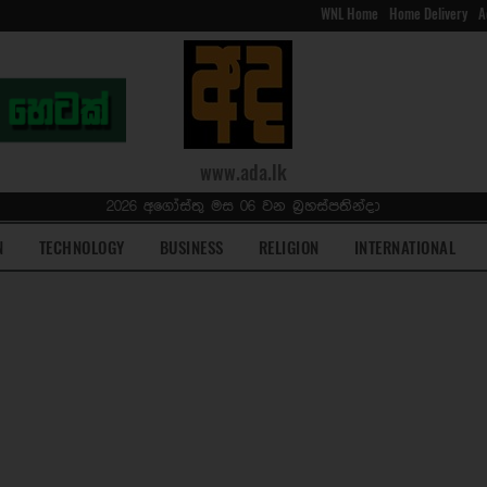
WNL Home
Home Delivery
A
www.ada.lk
2026 අගෝස්තු මස 06 වන බ්‍රහස්පතින්දා
N
TECHNOLOGY
BUSINESS
RELIGION
INTERNATIONAL