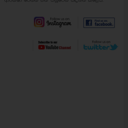
ආරක්ෂා වෙන්න ඕන" යනුවෙන් සඳහන් කළේය.