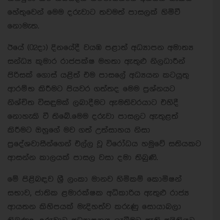
හේතුවෙන් මෙම දරුවාට තවමත් පාසලක් හිමිවී
නොමැත.
ඊයේ (02දා) දිනයේදී වයඹ පළාත් අධ්‍යාපන අමාත්‍ය
සන්ධ්‍ය කුමාර රාජපක්ෂ මහතා ඇතුළු නිලධාරීන්
පිරිසක් ගොස් යළිත් එම පාසලේ අධ්‍යයන කටයුතු
ආරම්භ කිරීමට පියවර ගත්තද මෙම ප්‍රශ්නයට
නිශ්චිත විසඳුමක් ලබාදීමට ඇමතිවරයාට එහිදී
නොහැකි වී තිබේ.මෙම දරුවා පාසලට ඇතුළත්
කිරීමට ඔහුගේ මව ගත් උත්සාහය නිසා
ප්‍රදේශවාසීන්ගෙන් එල්ල වූ විරෝධය හමුවේ සතියකට
ආසන්න කාලයක් පාසල වසා දමා තිබුණි.
මේ පිළිබඳව ශ්‍රී ලංකා මානව හිමිකම් කොමිෂන්
සභාව, ජාතික ළමාරක්ෂක අධිකාරිය ඇතුළු රාජ්‍ය
ආයතන කිහිපයක් මැදිහත්ව කරුණු සොයාබලා