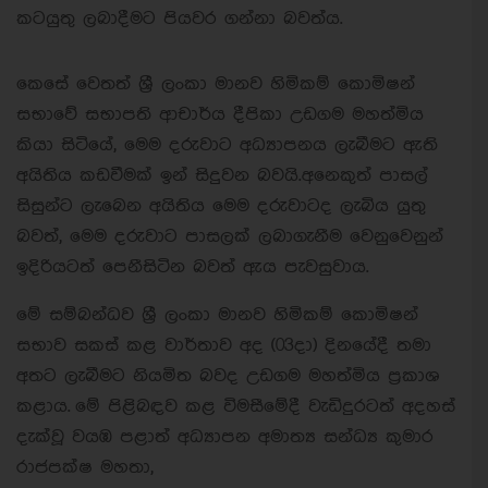
කටයුතු ලබාදීමට පියවර ගන්නා බවත්ය.
කෙසේ වෙතත් ශ්‍රී ලංකා මානව හිමිකම් කොමිෂන්
සභාවේ සභාපති ආචාර්ය දීපිකා උඩගම මහත්මිය
කියා සිටියේ, මෙම දරුවාට අධ්‍යාපනය ලැබීමට ඇති
අයිතිය කඩවීමක් ඉන් සිදුවන බවයි.අනෙකුත් පාසල්
සිසුන්ට ලැබෙන අයිතිය මෙම දරුවාටද ලැබිය යුතු
බවත්‍, මෙම දරුවාට පාසලක් ලබාගැනීම වෙනුවෙනුන්
ඉදිරියටත් පෙනීසිටින බවත් ඇය පැවසුවාය.
මේ සම්බන්ධව ශ්‍රී ලංකා මානව හිමිකම් කොමිෂන්
සභාව සකස් කළ වාර්තාව අද (03දා) දිනයේදී තමා
අතට ලැබීමට නියමිත බවද උඩගම මහත්මිය ප්‍රකාශ
කළාය.
මේ පිළිබඳව කළ විමසීමේදී වැඩිදුරටත් අදහස්
දැක්වූ වයඹ පළාත් අධ්‍යාපන අමාත්‍ය සන්ධ්‍ය කුමාර
රාජපක්ෂ මහතා,