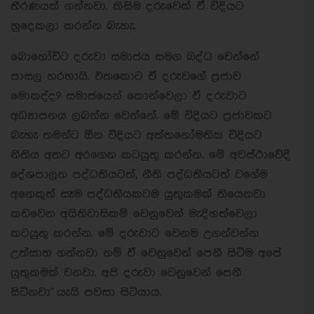
තීරණයක් ගන්නවා. කිසිම දරුවෙක් ඒ විදියට
හුදෙකලා කරන්න බැහැ.
බොහෝවිට දරුවා සමාජය සමග බද්ධ වෙන්නේ
පාසල හරහායි. එතකොට ඒ දරුවගේ ප්‍රජාව
මොකද්ද? සමාජයෙන් කොන්වෙලා ඒ දරුවාට
අධ්‍යාපනය ලබන්න වෙන්නේ. මේ විදියට ප්‍රජාවකට
බැහැ තමන්ට ඕන විදියට අත්තනෝමතික විදියට
නීතිය අතට අරගෙන කටයුතු කරන්න. මේ අවස්ථාවේදී
දේශපාලන පද්ධතියටත්, නීති පද්ධතියටත් වගේම
අනෙකුත් සෑම පද්ධතියකටම යුතුකමක් තියෙනවා
කඩවෙන අයිතිවාසිකම් වෙනුවෙන් මැදිහත්වෙලා
කටයුතු කරන්න. මේ දරුවාට වෙනම උගන්වන්න
උත්සාහ ගන්නවා නම් ඒ වෙනුවෙන් පෙනී සිටිම අපේ
යුතුකමක් වනවා. අපි දරුවා වෙනුවෙන් පෙනී
සිටිනවා" යැයි පවසා සිටියාය.