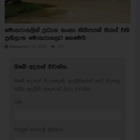
මොනරාගලින් ප්‍රධාන ගංඟා කිහිපයක් ගියත් එහි
ප්‍රතිලාභ මොනරාගලට නෙමෙයි
Wednesday / 5 / 2026
322
ඔබේ අදහස් එවන්න.
ඔබේ අදහස් සිංහලෙන්, ඉංග්‍රීසියෙන් හෝ සිංහල
ශබ්ද ඉංග්‍රීසි අකුරෙන් ලියා එවන්න.
නම:
විද්‍යුත් තැපැල් ලිපිනය: