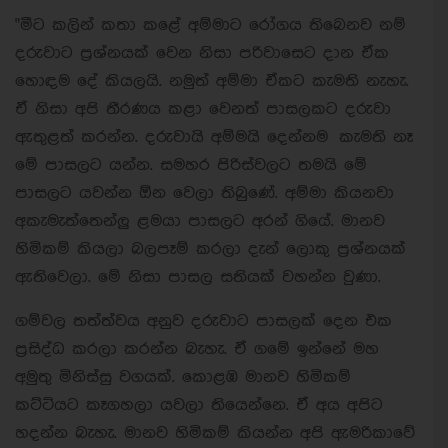
"මීට කලින් කතා කළේ අම්මාට රෝගය තිබෙනව නම්
දරුවාට ප්‍රශ්නයක් වෙන නිසා පරිවාසෙට දාන ඒක
හොඳම දේ කියලයි. නමුත් අම්මා ඒකට කැමති නැහැ.
ඒ නිසා අපි තීරණය කළා වෙනත් පාසලකට දරුවා
ඇතුළත් කරන්න. දරුවායි අම්මයි දෙන්නම කැමති නෑ
මේ පාසලට යන්න. සමහර පිරිස්වලට තමයි මේ
පාසලට යවන්න ඕන වෙලා තිබුණේ. අම්මා කියනවා
අකැමැත්තෙන්ලු ළමයා පාසලට අරන් ගියේ. මානව
හිමිකම් කියලා බලපෑම් කරලා දැන් ලොකු ප්‍රශ්නයක්
ඇතිවෙලා. මේ නිසා පාසල සතියක් වහන්න වුණා.
ගම්වල තත්ත්වය අනුව දරුවාට පාසලක් දෙන එක
ප්‍රසිද්ධ කරලා කරන්න බැහැ. ඒ ගමේ ඉන්නේ මහ
අමුතු මිනිස්සු වගයක්. කොළඹ මානව හිමිකම්
කට්ටියට කෑගහලා යවලා තියෙන්නෙ. ඒ අය අපිට
හදන්න බැහැ. මානව හිමිකම් කියන්න අපි ඇමරිකාවේ