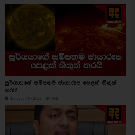
සූර්යයාගේ සමීපතම ඡායාරූප පෙළක් නිකුත්
කරයි
Thursday / 6 / 2026
562