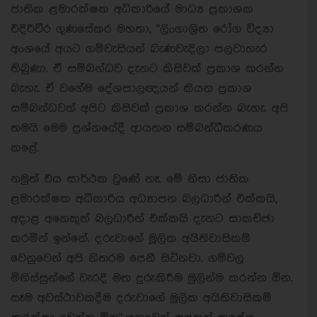
ජාතික ළමාරක්ෂක අධිකාරියේ මාධ්‍ය ප්‍රකාශක
එදිරිවීර ගුණසේකර මහතා, "
ලිංගාශ්‍රිත රෝග විද්‍යා
අංශයේ අයට ගම්වැසියන් බැණවැදිලා පලවාහැර
තිබුණා. ඒ සම්බන්ධව දැනට කිසිවක් ප්‍රකාශ කරන්න
බැහැ. ඒ වගේම දේශපාලඥයන් කියන ප්‍රකාශ
සම්බන්ධවත් අපිට කිසිවක් ප්‍රකාශ කරන්න බැහැ. අපි
තමයි මෙම ප්‍රශ්නයේදී ආයතන සම්බන්ධීකරණය
කළේ.
නමුත් එය සාර්ථක වුණේ නෑ. මේ නිසා ජාතික
ළමාරක්ෂක අධිකාරිය අධ්‍යාපන බලධාරීන් එක්කයි,
අදාළ අනෙකුත් බලධාරීන් එක්කයි දැනට සාකච්ඡා
කරමින් ඉන්නේ. දරුවාගේ මූලික අයිතිවාසිකම්
වෙනුවෙන් අපි නිතරම පෙනී සිටිනවා. ගම්වල
මිනිස්සුන්ගේ වැරදි මත දුරුකිරීම මුලින්ම කරන්න ඕන.
සෑම අවස්ථාවකදීම දරුවාගේ මූලික අයිතිවාසිකම්