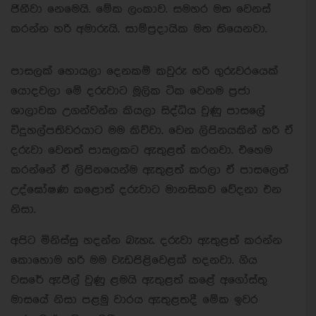
ජිනීවා නෙමෙයි. මේක ලංකාව. සමහර මත වෙනස්
කරන්න හරි අමාරුයි. සාම්ප්‍රදායික මත තියෙනවා.
පාසලක් හොයලා දෙනකම් කවුරු හරි ගුරුවරයෙක්
යොදවලා මේ දරුවාට මූලික ටික වෙනම ප්‍රජා
ශාලාවක උගන්වන්න කියලා සිද්ධිය වුණු පාසලේ
විදුහල්පතිවරයාට මම කිව්වා. වෙන ලිපිනයකින් හරි ඒ
දරුවා වෙනත් පාසලකට ඇතුළත් කරනවා. එහෙම
කරන්නේ ඒ ලිපිනයෙන්ම ඇතුළත් කරලා ඒ පාසලෙත්
උද්ඝෝෂණ කළොත් දරුවාට මානසිකව වේදනා එන
නිසා.
අපිට මිනිස්සු හදන්න බැහැ. දරුවා ඇතුළත් කරන්න
කොහොම හරි මම වැඩපිළිවෙළක් හදනවා. ගිය
වසරේ ඇපීල් වුණු ළමයි ඇතුළත් කළේ අගෝස්තු
මාසයේ නිසා පළමු වාරය ඇතුළතදී මේක ඉවර