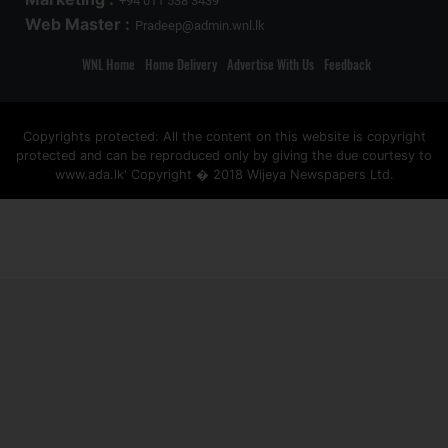
+94 011 538 3439
Web Master :
Pradeep@admin.wnl.lk
WNL Home
Home Delivery
Advertise With Us
Feedback
Copyrights protected: All the content on this website is copyright
protected and can be reproduced only by giving the due courtesy to
www.ada.lk' Copyright � 2018 Wijeya Newspapers Ltd.
ad space