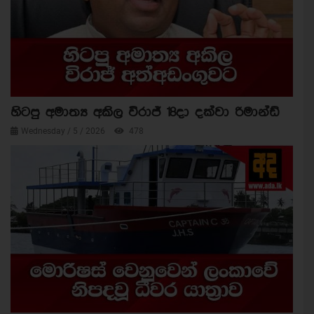
හිටපු අමාත්‍ය අකිල විරාජ් 18දා දක්වා රිමාන්ඩ්
Wednesday / 5 / 2026
478