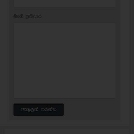
ඔබේ ප‍්‍රතිචාර:
ඇතුලත් කරන්න