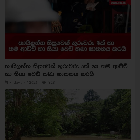
තායිලන්ත සිසුවෙක් ගුරුවරු 5ක් හා තම ආච්චි
හා සීයා වෙඩි තබා ඝාතනය කරයි
Friday / 7 / 2026
323