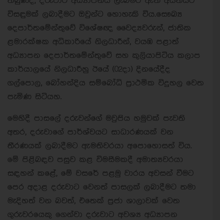
තිබුණද, දරුවාට අධ්‍යාපනය ලැබීමට ඇති අයිතියට
විසඳුමක් ලබාදීමට ඔවුන්ට හොහැකි විය.
සෞඛ්‍ය
දෙපාර්තමේන්තුවේ විශේෂඥ වෛද්‍යවරුන්, ජාතික
ළමාරක්ෂක අධිකාරියේ නිලධාරීන්, වයඹ පළාත්
අධ්‍යාපන දෙපාර්තමේන්තුවේ සහ කුලියාපිටිය කලාප
කාර්යාලයේ නිලධාරීහු ඊයේ (02දා) දිනයේදීද
ගල්පොල, බෝහන්දිය සම්බෝධි ප්‍රාථමික විදුහල වෙත
පැමිණ සිටියහ.
මෙහිදී පාසලේ දරුවන්ගේ මවුපිය හමුවක් පැවති
අතර, දරුවාගේ පාර්ශ්වයට සාධාරණයක් වන
තීරණයක් ලබාදීමට ඇමතිවරයා අපොහොසත් විය.
මේ පිළිබඳව පසුව කළ විමසීමකදී අමාත්‍යවරයා
සඳහන් කළේ, මේ වසරේ පළමු වාරය අවසන් වීමට
පෙර අදාළ දරුවාට වෙනත් පාසලක් ලබාදීමට තමා
මැදිහත් වන බවත්, එතෙක් ප්‍රජා ශාලාවක් වෙත
ගුරුවරයෙකු ගෙන්වා දරුවාට අවශ්‍ය අධ්‍යාපන