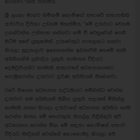
කරනවා."යැයි පැවසීය.
ශ්‍රී ලංකා මානව හිමිකම් කොමිෂන් සභාවේ සභාපතිනි
ආචාර්ය දීපිකා උඩගම මහත්මිය, "මේ දරුවාට වෙනම
උගන්වන්න උත්සාහ ගන්නවා නම් ඒ වෙනුවෙන් පෙනී
සිටීම අපේ යුතුකමක්. දරුවෙකුට පාසලකට යනවා
කියලා හුදකලාව ඉගෙනගන්න ඉඩහැරීම නෙමේ හැම
අයිතියක්ම ලබාදිය යුතුයි. සාමාන්‍ය විදියට
දෙමවුපියන්ට කැමැති ආකාරයේ අධ්‍යාපනයකට
යොමුකරන්න දරුවාට පූර්ණ අයිතියක් තිබෙනවා.
රටේ තියෙන අධ්‍යාපන පද්ධතියට සම්බන්ධ වෙන්න
දරුවාට සම අයිතියක් තිබිය යුතුයි. පළාතේ මිනිස්සු
කැමැති නැහැ කියලා දරුවාගේ අධ්‍යාපන අයිතිය නැති
කරන්න බැහැ. මේ තොරතුරු සියල්ල පිළිබඳව අපි
අධ්‍යයනය කරන්න ඕන. මේ සඳහා කොමිෂන් සභාව
විදියට මැදිහත් වෙන්නේ කොහොමද කියලා අපි