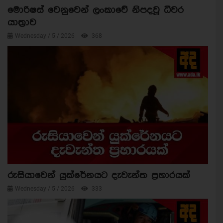
මොරිෂස් වෙනුවෙන් ලංකාවේ නිපදවූ ධීවර
යාත්‍රාව
Wednesday / 5 / 2026
368
රුසියාවෙන් යුක්රේනයට දැවැන්ත ප්‍රහාරයක්
Wednesday / 5 / 2026
333