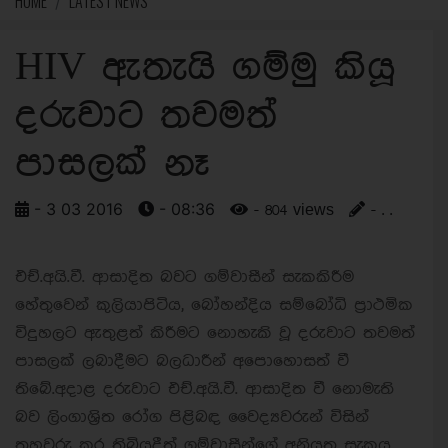
HOME
LATEST NEWS
HIV ඇතැයි ගම්මු කියූ
දරුවාට තවමත්
පාසලක් නෑ
- 3 03 2016
- 08:36
- 804 views
- . .
එච්.අයි.වී. ආසාදිත බවට ගම්වාසීන් සැකකිරීම
හේතුවෙන් කුලියාපිටිය, බෝහන්දිය සම්බෝධි ප්‍රාථමික
විදුහලට ඇතුළත් කිරීමට නොහැකි වූ දරුවාට තවමත්
පාසලක් ලබාදීමට බලධාරීන් අපොහොසත් වී
තිබේ.
අදාළ දරුවාට එච්.අයි.වී. ආසාදිත වී නොමැති
බව ලිංගාශ්‍රිත රෝග පිළිබඳ වෛද්‍යවරුන් විසින්
තහවුරු කර තිබියදීත් ගම්වාසීන්ගේ අනියත සැකය