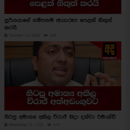
සූර්යයාගේ සමීපතම ඡායාරූප පෙළක් නිකුත්
කරයි
Thursday / 6 / 2026
554
හිටපු අමාත්‍ය අකිල විරාජ් 18දා දක්වා රිමාන්ඩ්
Wednesday / 5 / 2026
474