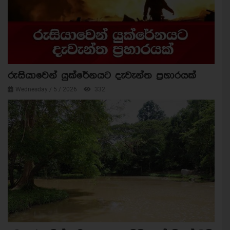
රුසියාවෙන් යුක්රේනයට දැවැන්ත ප්‍රහාරයක්
Wednesday / 5 / 2026
332