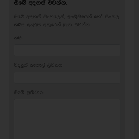
ඔබේ අදහස් එවන්න.
ඔබේ අදහස් සිංහලෙන්, ඉංග්‍රීසියෙන් හෝ සිංහල
ශබ්ද ඉංග්‍රීසි අකුරෙන් ලියා එවන්න.
නම:
විද්‍යුත් තැපැල් ලිපිනය:
ඔබේ ප‍්‍රතිචාර: