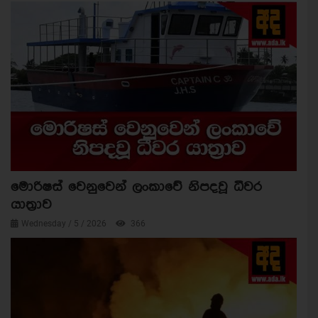
මොරිෂස් වෙනුවෙන් ලංකාවේ නිපදවූ ධීවර
යාත්‍රාව
Wednesday / 5 / 2026
366