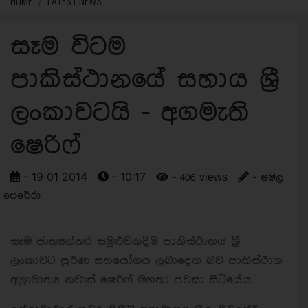
HOME
LATEST NEWS
සෑම විටම
පාකිස්ථානයේ සහාය ශ්‍රී
ලංකාවටයි - අගමැති
ෂෙරිෆ්
- 19 01 2014
- 10:17
- 406 views
- ෂමිල
පෙරේරා
සෑම ජාත්‍යන්තර සමුළුවකදීම පාකිස්ථානය ශ්‍රී
ලංකාවට පූර්ණ සහයෝගය ලබාදෙන බව පාකිස්ථාන
අග්‍රාමාත්‍ය නවාස් ෂෙරිෆ් මහතා පවසා සිටියේය.