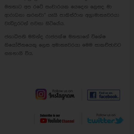
මහතාට අප රටේ සංචාරයක යෙදෙන ලෙසද මා
ආරාධනා කරනවා” යැයි පාකිස්ථාන අග්‍රාමාත්‍යවරයා
වැඩිදුරටත් පවසා සිටියේය.
ජනාධිපති මහින්ද රාජපක්ෂ මහතාගේ විශේෂ
නියෝජිතයෙකු ලෙස අමාත්‍යවරයා මෙම සාකච්ඡාවට
සහභාගී විය.