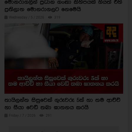
මොනරාගලින් ප්‍රධාන ගංඟා කිහිපයක් ගියත් එහි
ප්‍රතිලාභ මොනරාගලට නෙමෙයි
Wednesday / 5 / 2026
319
තායිලන්ත සිසුවෙක් ගුරුවරු 5ක් හා තම ආච්චි
හා සීයා වෙඩි තබා ඝාතනය කරයි
Friday / 7 / 2026
291