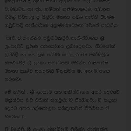
ඉස්ලාමාබාද් නුවර පිහිටි අග්‍රාමාත්‍ය නි‍ල නිවසේදී
වාරිමාර්ග හා ජල සම්පත් කළමනාකරණ අමාත්‍ය
නිමල් සිරිපාල ද සිල්වා මහතා සමග පැවති විශේෂ
හමුවකදී පාකිස්ථාන අග්‍රාමාත්‍යවරයා මෙසේ පැවසීය.
“සෑම ජාත්‍යන්තර සමුළුවකදීම පාකිස්ථානය ශ්‍රී
ලංකාවට පූර්ණ සහයෝගය ලබාදෙනවා. නිව්යෝක්
නුවරදී හා කොළඹ පැවති පොදු රාජ්‍ය මණ්ඩලීය
සමුළුවේදී ශ්‍රී ලංකා ජනාධිපති මහින්ද රාජපක්ෂ
මහතා දැක්වූ සුහදශීලී මිත්‍රත්වය මා ඉතාම අගය
කරනවා.
මේ තුළින් , ශ්‍රී ලංකාව සහ පකිස්ථානය අතර දෙරටේ
මිත්‍රත්වය වඩ වඩාත් තහවුරු වී තිබෙනවා. ඒ සඳහා
දෙරට අතර දේශපාලන සබඳතාවක් වර්ධනය වී
තිබෙනවා.
ඒ වගේම, ශ්‍රී ලංකා ජනාධිපති මහින්ද රාජපක්ෂ