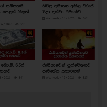
ාගේ සමීපතම
හිටපු අමාත්‍ය අකිල විරාජ්
 පෙළක් නිකුත්
18දා දක්වා රිමාන්ඩ්
Wednesday / 5 / 2026
462
/ 6 / 2026
535
ඩො.බි. 6.5ක්
රුසියාවෙන් යුක්රේනයට
පහතට
දැවැන්ත ප්‍රහාරයක්
3 / 2026
341
Wednesday / 5 / 2026
325