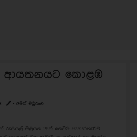
ේ ආයතනයට කොළඹ
s
- අම්ත් මධුරංග
 රුපියල් මිලියන 29ක් ගෙවීම පැහැරහැරීම