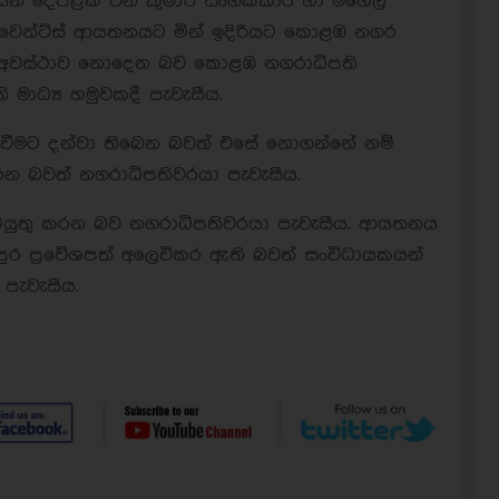
නායකයන් දෙපළක් වන කුමාර් සංගක්කාර හා මහේල
වෙන්ට්ස් ආයතනයට මින් ඉදිරියට කොළඹ නගර
ීමට අවස්ථාව නොදෙන බව කොළඹ නගරාධිපති
ි මාධ්‍ය හමුවකදී පැවැසීය.
ෙවීමට දන්වා තිබෙන බවත් එසේ නොගන්නේ නම්
 බවත් නගරාධිපතිවරයා පැවැසීය.
ටයුතු කරන බව නගරාධිපතිවරයා පැවැසීය. ආයතනය
ුර ප්‍රවේශපත්‍ අලෙවිකර ඇති බවත් සංවිධායකයන්
 පැවැසීය.