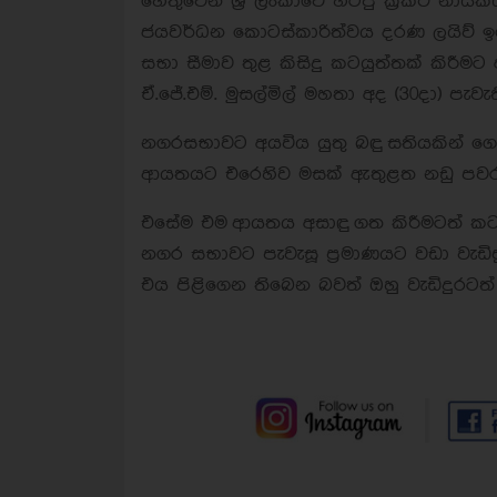
හේතුවෙන් ශ්‍රී ලංකාවේ හිටපු ක්‍රිකට් 
ජයවර්ධන කොටස්කාරිත්වය දරණ ලයිව් ඉ
සභා සීමාව තුළ කිසිදු කටයුත්තක් කිර
ඒ.ජේ.එම්. මුසල්මිල් මහතා අද (30දා) පැවැත
නගරසභාවට අයවිය යුතු බඳු
සතියකින් ග
ආයතයට එරෙහිව මසක් ඇතුළත නඩු පවරන
එසේම එම ආයතය අසාඳු ගත කිරීමටත් ක
නගර සභාවට පැවැසූ ප්‍රමාණයට වඩා වැඩිප
එය පිළිගෙන තිබෙන බවත් ඔහු වැඩිදුරටත්