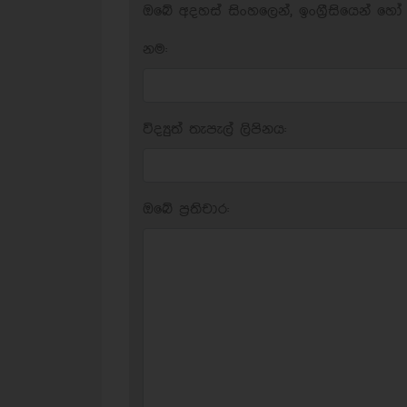
ඔබේ අදහස් සිංහලෙන්, ඉංග්‍රීසියෙන් හෝ 
නම:
විද්‍යුත් තැපැල් ලිපිනය:
ඔබේ ප‍්‍රතිචාර: