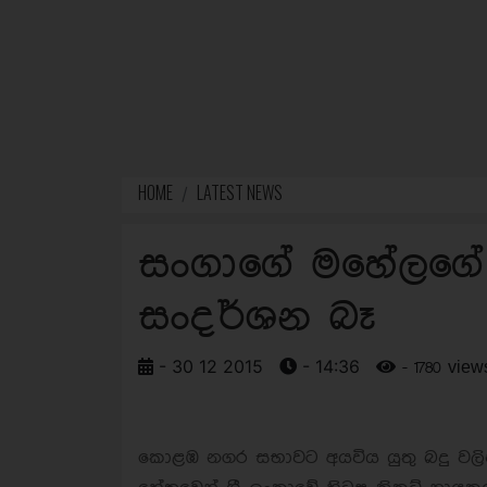
HOME
LATEST NEWS
සංගාගේ මහේලග
සංදර්ශන බෑ
- 30 12 2015
- 14:36
- 1780 view
කොළඹ නගර සභාවට අයවිය යුතු බදු වලින්