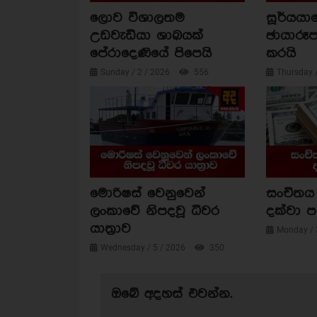
ලොව විශාලතම
සූර්යය
උඩවැඩියා ශාඛයක්
ඡායාරූප
පේරාදෙණියේ පිපෙයි
කරයි
Sunday / 2 / 2026
556
Thursday 
මොරිෂස් වෙනුවෙන්
සංචිතය 
ලංකාවේ නිපදවූ ධීවර
දක්වා 
යාත්‍රාව
Monday / 
Wednesday / 5 / 2026
350
ඔබේ අදහස් එවන්න.