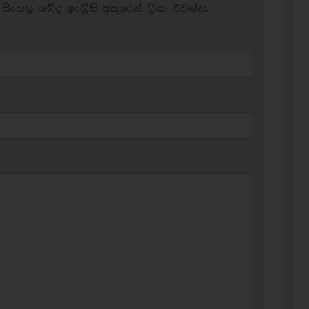
සිංහල ශබ්ද ඉංග්‍රීසි අකුරෙන් ලියා එවන්න.