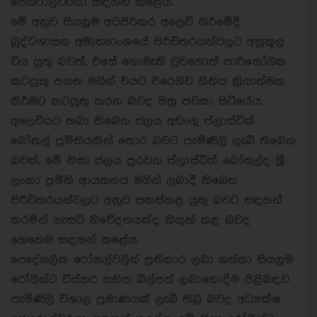
ජෙනරාල්වරයා සඳහන් කළේය.
මේ අනුව සියලුම අටපිරිකර අලෙවි කිරීමේදී
බුද්ධශාසන අමාත්‍යාංශයේ පිරිවිතරයන්වලට අනුකූල
විය යුතු බවත්, එසේ නොමැති වුවහොත් පාරිභෝගික
කටයුතු පනත මගින් එයට එරෙහිව නීතිය ක්‍රියාත්මක
කිරීමට කටයුතු කරන බවද ඔහු පවසා සිටියේය.
අලෙවියට තබා තිබෙන ජලය අඩංගු ප්ලාස්ටික්
බෝතල් ප්‍රමිතියකින් තොර බවට පැමිණිලි ලැබී තිබෙන
බවත්, මේ නිසා ජලය පුරවන ප්ලාස්ටික් බෝතල්ද ශ්‍රී
ලංකා ප්‍රමිති ආයතනය මගින් ලබාදී තිබෙන
පිරිවිතරයන්වලට අනුව සකස්කළ යුතු බවට සඳහන්
කරමින් ගැසට් නිවේදනයක්ද නිකුත් කළ බවද
හෙතෙම සඳහන් කළේය.
පෞද්ගලික රෝහල්වලින් ප්‍රතිකාර ලබා ගන්නා සියලුම
රෝගීන්ට විස්තර සහිත බිල්පත් ලබානොදීම පිළිබඳව
පැමිණිලි විශාල ප්‍රමාණයක් ලැබී තිබූ බවද අධ්‍යක්ෂ