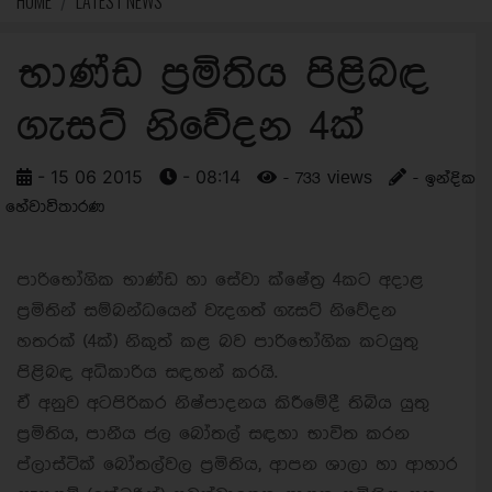
HOME
LATEST NEWS
භාණ්ඩ ප්‍රමිතිය පිළිබඳ
ගැසට් නිවේදන 4ක්
- 15 06 2015
- 08:14
- 733 views
- ඉන්දික
හේවාවිතාරණ
පාරිභෝගික භාණ්ඩ හා සේවා ක්ෂේත්‍ර 4කට අදාළ
ප්‍රමිතින් සම්බන්ධයෙන් වැදගත් ගැසට් නිවේදන
හතරක් (4ක්) නිකුත් කළ බව පාරිභෝගික කටයුතු
පිළිබඳ අධිකාරිය සඳහන් කරයි.
ඒ අනුව අටපිරිකර නිෂ්පාදනය කිරීමේදී තිබිය යුතු
ප්‍රමිතිය, පානීය ජල බෝතල් සඳහා භාවිත කරන
ප්ලාස්ටික් බෝතල්වල ප්‍රමිතිය, ආපන ශාලා හා ආහාර