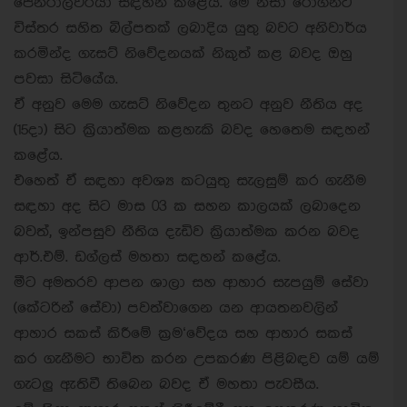
ජෙනරාල්වරයා සඳහන් කළේය. මේ නිසා රෝගීන්ට
විස්තර සහිත බිල්පතක් ලබාදිය යුතු බවට අනිවාර්ය
කරමින්ද ගැසට් නිවේදනයක් නිකුත් කළ බවද ඔහු
පවසා සිටියේය.
ඒ අනුව මෙම ගැසට් නිවේදන තුනට අනුව නීතිය අද
(15දා) සිට ක්‍රියාත්මක කළහැකි බවද හෙතෙම සඳහන්
කළේය.
එහෙත් ඒ සඳහා අවශ්‍ය කටයුතු සැලසුම් කර ගැනීම
සඳහා අද සිට මාස 03 ක සහන කාලයක් ලබාදෙන
බවත්, ඉන්පසුව නීතිය දැඩිව ක්‍රියාත්මක කරන බවද
ආර්.එම්. ඩග්ලස් මහතා සඳහන් කළේය.
මීට අමතරව ආපන ශාලා සහ ආහාර සැපයුම් සේවා
(කේටරින් සේවා) පවත්වාගෙන යන ආයතනවලින්
ආහාර සකස් කිරීමේ ක්‍රම‘වේදය සහ ආහාර සකස්
කර ගැනීමට භාවිත කරන උපකරණ පිළිබඳව යම් යම්
ගැටලු ඇතිවී තිබෙන බවද ඒ මහතා පැවසීය.