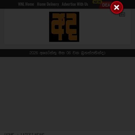
WNL Home
Home Delivery
Advertise With Us
2026 අගෝස්තු මස 06 වන බ්‍රහස්පතින්දා