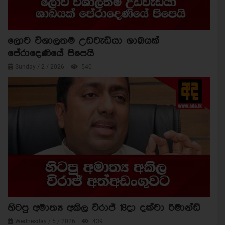
ලොව විශාලතම උඩවැඩියා ශාඛයක්
පේරාදෙණියේ පිපෙයි
Sunday / 2 / 2026
540
හිටපු අමාත්‍ය අකිල විරාජ් 18දා දක්වා රිමාන්ඩ්
Wednesday / 5 / 2026
439