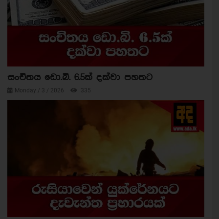
සංචිතය ඩො.බි. 6.5ක් දක්වා පහතට
Monday / 3 / 2026
335