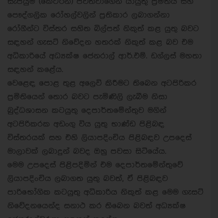
සැපයුම් (කේටරින්) පවත්වාගෙන යායුතු ප්‍රමිතිය සහ
පෞද්ගලික රෝහල්වලින් ප්‍රතිකාර ලබාගන්නා
රෝගීන්ට විස්තර සහිත බිල්පත් නිකුත් කළ යුතු බවට
සඳහන් ගැසට් නිවේදන හතරක් නිකුත් කළ බව එම
අධිකාරියේ අධ්‍යක්ෂ ජෙනරාල් ආර්.එම්. ඩග්ලස් මහතා
සඳහන් කළේය.
වෙළෙඳ පොළ තුළ අලෙවි කිරීමට තිබෙන අටපිරිකර
ප්‍රමිතියෙන් තොර බවට පැමිණිලි ලැබීම නිසා
බුද්ධශාසන කටයුතු දෙපාර්තමේන්තුව මගින්
අටපිරිකරක අඩංගු විය යුතු භාණ්ඩ පිළිබඳ
විස්තරයක් සහ එහි ලියාපදිංචිය පිළිබඳව උපදෙස්
මාලාවක් ලබාදුන් බවද ඔහු පවසා සිටියේය.
මෙම උපදෙස් පිළිපදිමින් එම දෙපාර්තමේන්තුවේ
ලියාපදිංචිය ලබාගත යුතු බවත්, ඒ පිළිබඳව
පාරිභෝගික කටයුතු අධිකාරිය නිකුත් කළ මෙම ගැසට්
නිවේදනයෙන්ද සනාථ කර තිබෙන බවත් අධ්‍යක්ෂ