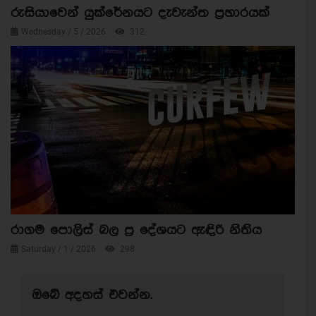
රුසියාවෙන් යුක්රේනයට දැවැන්ත ප්‍රහාරයක්
Wednesday / 5 / 2026
312
රාගම පොලිස් බල ප්‍ර දේශයට ඇඳිරි නිතිය
Saturday / 1 / 2026
298
ඔබේ අදහස් එවන්න.