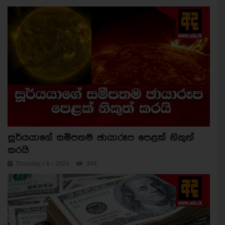
සූර්යයාගේ සමීපතම ඡායාරූප පෙළක් නිකුත්
කරයි
Thursday / 6 / 2026
398