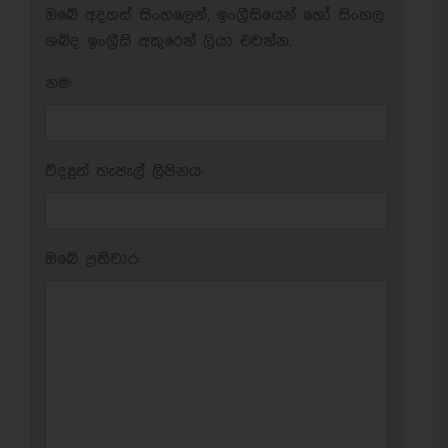
ඔබේ අදහස් සිංහලෙන්, ඉංග්‍රීසියෙන් හෝ සිංහල
ශබ්ද ඉංග්‍රීසි අකුරෙන් ලියා එවන්න.
නම:
විද්‍යුත් තැපැල් ලිපිනය:
ඔබේ ප‍්‍රතිචාර: