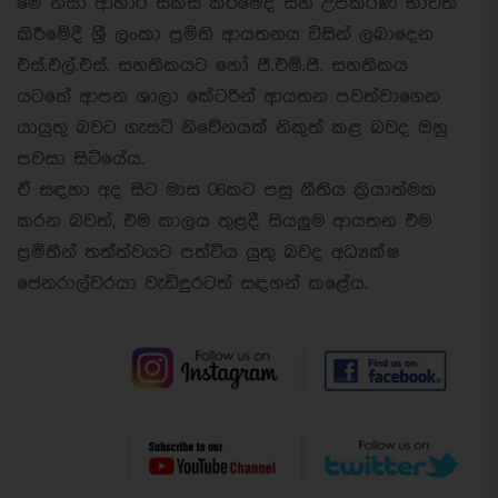
මේ නිසා ආහාර සකස් කිරීමේදී සහ උපකරණ භාවිත
කිරීමේදී ශ්‍රී ලංකා ප්‍රමිති ආයතනය විසින් ලබාදෙන
එස්.එල්.එස්. සහතිකයට හෝ ජී.එම්.පී. සහතිකය
යටතේ ආපන ශාලා කේටරින් ආයතන පවත්වාගෙන
යායුතු බවට ගැසට් නිවේනයක් නිකුත් කළ බවද ඔහු
පවසා සිටියේය.
ඒ සඳහා අද සිට මාස 06කට පසු නීතිය ක්‍රියාත්මක
කරන බවත්, එම කාලය තුළදී සියලුම ආයතන එම
ප්‍රමිතීන් තත්ත්වයට පත්විය යුතු බවද අධ්‍යක්ෂ
ජෙනරාල්වරයා වැඩිදුරටත් සඳහන් කළේය.