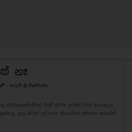
මක් නෑ
- පැතුම් ශ්‍රී විජේරත්න
ස්තු කිසිලෙසකින්වත් වැඩි කිරීම අවස්ථාවක් නොදෙන
 ලක්කළ යුතු බවත් ප්‍රවාහන නියෝජ්‍ය අමාත්‍ය අශෝක්