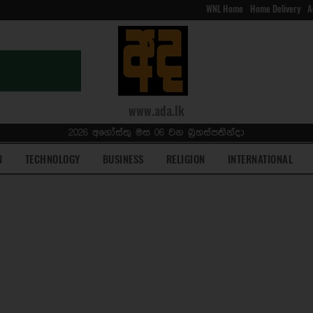
WNL Home
Home Delivery
A
www.ada.lk
2026 අගෝස්තු මස 06 වන බ්‍රහස්පතින්දා
N
TECHNOLOGY
BUSINESS
RELIGION
INTERNATIONAL