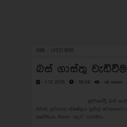
HOME
LATEST NEWS
බස් ගාස්තු වැඩිවී
- 1 12 2015
- 19:28
- 418 views
ඉදිරියේදී බස් ගා
බවත්, ප්‍රවාහන ක්ෂේත්‍රය පුළුල් වෙනසකට
අබේසිංහ මහතා ‘අදට’ පැවසීය.