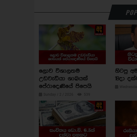
POP
ලොව විශාලතම
හිටපු අම
උඩවැඩියා ශාඛයක්
18දා දක්
පේරාදෙණියේ පිපෙයි
Wednesday
Sunday / 2 / 2026
539