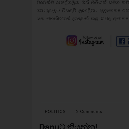
එමෙන්ම පෞද්ගලික බස් හිමියන් සමග තම
ගැටලුවලට විසඳුම් ලබාදීමට අග්‍රාමාත්‍ය රන
යන මහත්වරුන් දැනුවත් කළ බවද අමාත්‍යවර
POLITICS
0 Comments