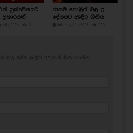
ෙන් යුක්රේනයට
රාගම පොලිස් බල ප්‍ර
ප්‍රහාරයක්
දේශයට ඇඳිරි නිතිය
 / 5 / 2026
311
Saturday / 1 / 2026
298
සිංහල ශබ්ද ඉංග්‍රීසි අකුරෙන් ලියා එවන්න.