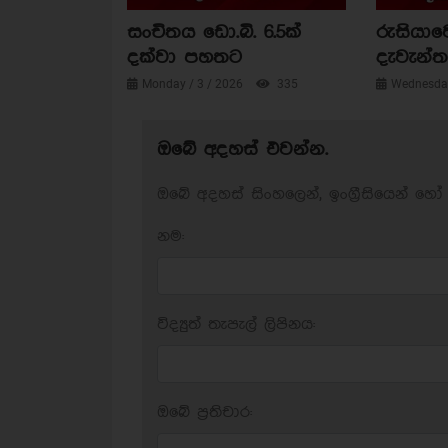
සංචිතය ඩො.බි. 6.5ක්
රුසියාව
දක්වා පහතට
දැවැන්ත 
Monday / 3 / 2026
335
Wednesday
ඔබේ අදහස් එවන්න.
ඔබේ අදහස් සිංහලෙන්, ඉංග්‍රීසියෙන් හෝ 
නම:
විද්‍යුත් තැපැල් ලිපිනය:
ඔබේ ප‍්‍රතිචාර: