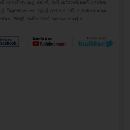
න් සාකච්ඡා කළ බවත්, බස් කර්මාන්තයේ පවතින
ිල් වික්‍රමසිංහ හා මුදල් අමාත්‍ය රවි කරුණානායක
යා එහිදී වැඩිදුරටත් ප්‍රකාශ කළේය.