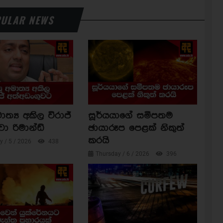
ULAR NEWS
ාත්‍ය අකිල විරාජ්
සූර්යයාගේ සමීපතම
වා රිමාන්ඩ්
ඡායාරූප පෙළක් නිකුත්
කරයි
 / 5 / 2026
438
Thursday / 6 / 2026
396