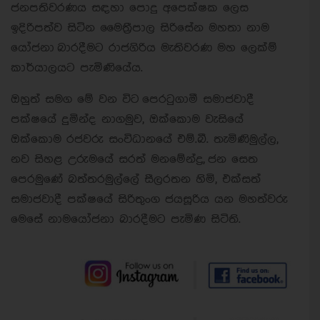
ජනපතිවරණය සඳහා පොදු අපෙක්ෂක ලෙස
ඉදිරිපත්ව සිටින මෛත්‍රීපාල සිරිසේන මහතා නාම
යෝජනා බාරදීමට රාජගිරිය මැතිවරණ මහ ලෙක්ම්
කාර්යාලයට පැමිණියේය.
ඔහුත් සමග මේ වන විට
පෙරටුගාමී සමාජවාදී
පක්ෂයේ දුමින්ද නාගමුව, ඔක්කොම වැසියේ
ඔක්කොම රජවරු සංවිධානයේ එම්.බී. තැමිණිමුල්ල,
නව සිහළ උරුමයේ සරත් මනමේන්ද්‍ර, ජන සෙත
පෙරමුණේ බත්තරමුල්ලේ සීලරතන හිමි, එක්සත්
සමාජවාදී පක්ෂයේ සිරිතුංග ජයසූරිය යන මහත්වරු
මෙසේ නාමයෝජනා බාරදීමට පැමිණ සිටිති.