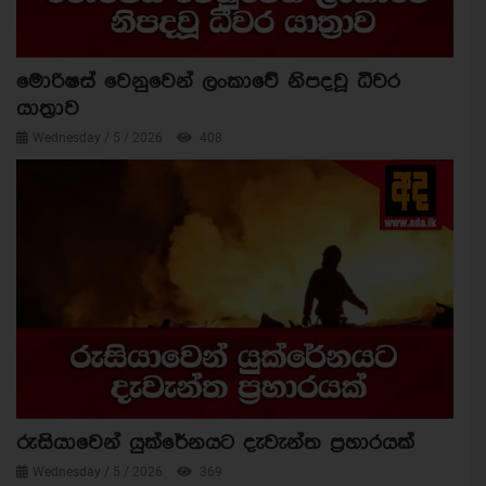
මොරිෂස් වෙනුවෙන් ලංකාවේ නිපදවූ ධීවර
යාත්‍රාව
Wednesday / 5 / 2026
408
රුසියාවෙන් යුක්රේනයට දැවැන්ත ප්‍රහාරයක්
Wednesday / 5 / 2026
369