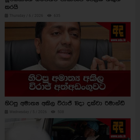
කරයි
Thursday / 6 / 2026
635
හිටපු අමාත්‍ය අකිල විරාජ් 18දා දක්වා රිමාන්ඩ්
Wednesday / 5 / 2026
508