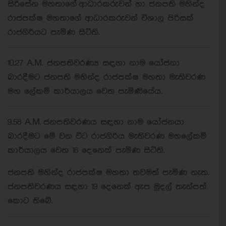
සිරිසේන මහතාගේ ආධාරකරුවන් හා ජනපති මහින්ද
රාජපක්ෂ මහතාගේ ආධාරකරුවන් විශාල පිරිසක්
රාජගිරියට පැමිණ සිටිති.
10.27 A.M. ජනපතිවරණ්‍ය සඳහා නාම යෝජනා
බාරදීමට ජනපති මහින්ද රාජපක්ෂ මහතා මැතිවරණ
මහ ලේකම් කාර්යාලය වෙත පැමිණියේය.
9.58 A.M. ජනපතිවරණය සඳහා නාම යෝජනයා
බාරදීමට මේ වන විට රාජගිරිය මැතිවරණ මහලේකම්
කාර්යාලය වෙත 16 දෙනෙක් පැමිණ සිටිති.
ජනපති මහින්ද රාජපක්ෂ මහතා තවමත් පැමිණ නැත.
ජනපතිවරණය සඳහා 19 දෙනෙක් ඇප මුදල් තැන්පත්
කොට තිබේ.