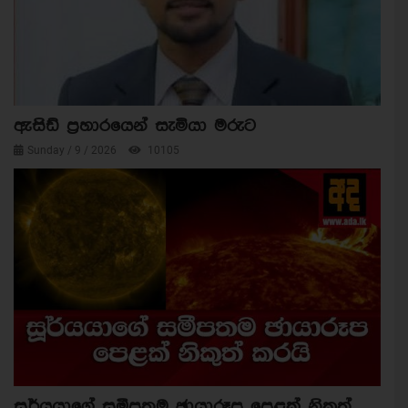
ඇසිඩ් ප්‍රහාරයෙන් සැමියා මරුට
Sunday / 9 / 2026
10105
සූර්යයාගේ සමීපතම ඡායාරූප පෙළක් නිකුත්