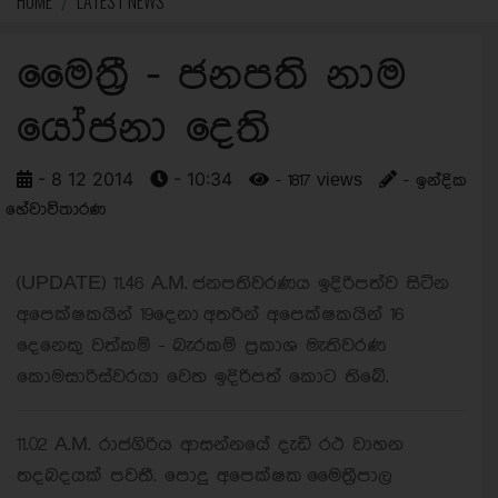
HOME
LATEST NEWS
මෛත්‍රී - ජනපති නාම
යෝජනා දෙති
- 8 12 2014
- 10:34
- 1817 views
- ඉන්දික
හේවාවිතාරණ
(UPDATE) 11.46 A.M. ජනපතිවරණය ඉදිරිපත්ව සිටින
අපෙක්ෂකයින් 19දෙනා අතරින් අපෙක්ෂකයින් 16
දෙනෙකු වත්කම් - බැරකම් ප්‍රකාශ මැතිවරණ
කොමසාරිස්වරයා වෙත ඉදිරිපත් කොට තිබේ.
11.02 A.M. රාජගිරිය ආසන්නයේ දැඩි රථ වාහන
තදබදයක් පවතී. පොදු අපෙක්ෂක මෛත්‍රීපාල