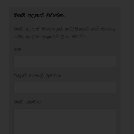
ඔබේ අදහස් එවන්න.
ඔබේ අදහස් සිංහලෙන්, ඉංග්‍රීසියෙන් හෝ සිංහල
ශබ්ද ඉංග්‍රීසි අකුරෙන් ලියා එවන්න.
නම:
විද්‍යුත් තැපැල් ලිපිනය:
ඔබේ ප‍්‍රතිචාර: