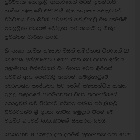
දුර්විපාක නොලැබූ ආකාරයෙන් බවත්, දූපත්වාසී
නාවික හමුදාවේ එදිරිවාදී ක්‍රියාකලාපය තවදුරටත්
වර්ධනය වන බවත් පවසමින් තමිල්නාඩු මහ ඇමතිනී
ජයලලිතා ජයරාම් චෝදනා කර ඇතැයි ද හින්දු
පුවත්පත වාර්තා කරයි.
ශ්‍රී ලංකා නාවික හමුදාව විසින් තමිල්නාඩු ධීවරයන් 29
දෙනෙකු අත්අඩංගුවට ගෙන ඇති බව පවසා ඉන්දිය
අග්‍රාමාත්‍ය මන්මෝහන් සිං මහතා වෙත ලිපියක්
යවමින් ඇය පෙන්වාදි ඇත්තේ, තමිල්නාඩුවේ
වෙරළාශ්‍රිත ප්‍රදේශවල සිට පෝක් සමුද්‍රසන්ධිය ආශ්‍රිත
මුහුදු කලාපයේ පාරම්පරිකව ධීවර කර්මාන්තයේ
යෙදෙමින් තම ජීවිකාව සරිකර ගන්නා තමිල්නාඩු
ධීවරටයන්ට ශ්‍රී ලංකා නාවික හමුදාව විසින් මේ
වනවිට බලවත් බාධාකිරීමක් සිදුකරන බවයි.
පෙබරවාරි 14 වැනිදා දින දරමින් අග්‍රාමාත්‍යවරයා වෙත