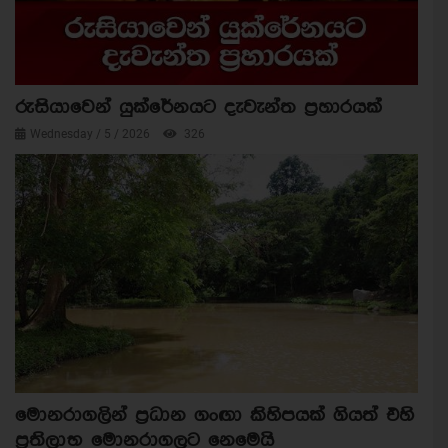
රුසියාවෙන් යුක්රේනයට දැවැන්ත ප්‍රහාරයක්
Wednesday / 5 / 2026
326
මොනරාගලින් ප්‍රධාන ගංඟා කිහිපයක් ගියත් එහි
ප්‍රතිලාභ මොනරාගලට නෙමෙයි