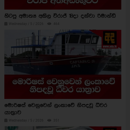
හිටපු අමාත්‍ය අකිල විරාජ් 18දා දක්වා රිමාන්ඩ්
Wednesday / 5 / 2026
464
මොරිෂස් වෙනුවෙන් ලංකාවේ නිපදවූ ධීවර
යාත්‍රාව
Wednesday / 5 / 2026
351