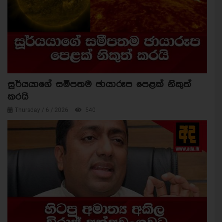
සූර්යයාගේ සමීපතම ඡායාරූප පෙළක් නිකුත්
කරයි
Thursday / 6 / 2026
540