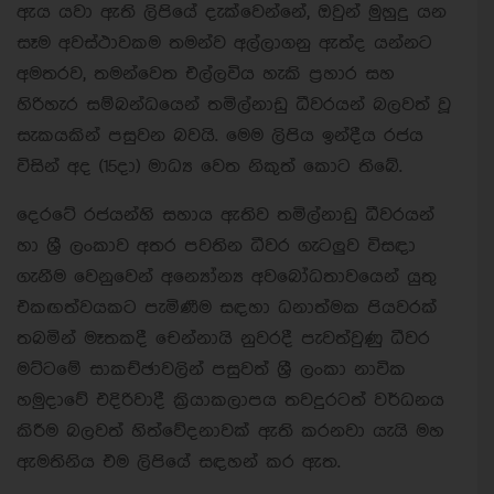
ඇය යවා ඇති ලිපියේ දැක්වෙන්නේ, ඔවුන් මුහුදු යන
සෑම අවස්ථාවකම තමන්ව අල්ලාගනු ඇත්ද යන්නට
අමතරව, තමන්වෙත එල්ලවිය හැකි ප්‍රහාර සහ
හිරිහැර සම්බන්ධයෙන් තමිල්නාඩු ධීවරයන් බලවත් වූ
සැකයකින් පසුවන බවයි. මෙම ලිපිය ඉන්දීය රජය
විසින් අද (15දා) මාධ්‍ය වෙත නිකුත් කොට තිබේ.
දෙරටේ රජයන්හි සහාය ඇතිව තමිල්නාඩු ධීවරයන්
හා ශ්‍රී ලංකාව අතර පවතින ධීවර ගැටලුව විසඳා
ගැනීම වෙනුවෙන් අන්‍යෝන්‍ය අවබෝධතාවයෙන් යුතු
එකඟත්වයකට පැමිණීම සඳහා ධනාත්මක පියවරක්
තබමින් මෑතකදී චෙන්නායි නුවරදී පැවත්වුණු ධීවර
මට්ටමේ සාකච්ඡාවලින් පසුවත් ශ්‍රී ලංකා නාවික
හමුදාවේ එදිරිවාදී ක්‍රියාකලාපය තවදුරටත් වර්ධනය
කිරීම බලවත් හිත්වේදනාවක් ඇති කරනවා යැයි මහ
ඇමතිනිය එම ලිපියේ සඳහන් කර ඇත.