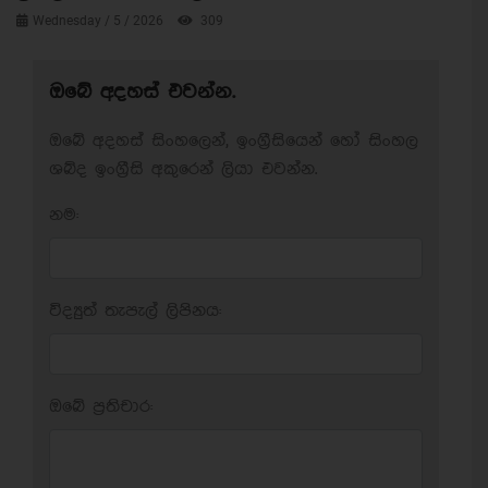
Wednesday / 5 / 2026
309
ඔබේ අදහස් එවන්න.
ඔබේ අදහස් සිංහලෙන්, ඉංග්‍රීසියෙන් හෝ සිංහල
ශබ්ද ඉංග්‍රීසි අකුරෙන් ලියා එවන්න.
නම:
විද්‍යුත් තැපැල් ලිපිනය:
ඔබේ ප‍්‍රතිචාර: