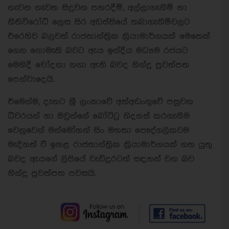
නැවත නැවත සිදුවන පහරදීම්, අල්ලාගැනීම් හා
නීතිවිරෝධී ලෙස සිර අඩස්සියේ තබාගැනීම්වලට
එරෙහිව බලවත් රාජතාන්ත්‍රික ක්‍රියාමාර්ගයක් මෙතෙක්
ගෙන නොමැති බවට ඇය ඉන්දීය මධ්‍යම රජයට
මෙහිදී චෝදනා නගා ඇති බවද හින්දු පුවත්පත
පෙන්වාදෙයි.
එමෙන්ම, දැනට ශ්‍රී ලංකාවේ අත්අඩංගුවේ පසුවන
ධීවරයන් හා ඔවුන්ගේ බෝට්ටු නිදහස් කරගැනීම
වෙනුවෙන් මන්මෝහන් සිං මහතා පෞද්ගලිකවම
මැදිහත් වී ඉහළ රාජතාන්ත්‍රික ක්‍රියාමාර්ගයක් ගත යුතු
බවද ඇයගේ ලිපියේ වැඩිදුරටත් සඳහන් වන බව
හින්දු පුවත්පත පවසයි.