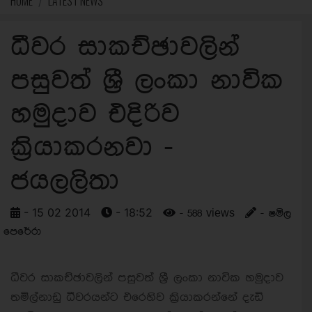
HOME
LATEST NEWS
ධීවර සාකච්ඡාවලින්
පසුවත් ශ්‍රී ලංකා නාවික
හමුදාව එදිරිව
ක්‍රියාකරනවා -
ජයලලිතා
- 15 02 2014
- 18:52
- 588 views
- ෂමිල
පෙරේරා
ධීවර සාකච්ඡාවලින් පසුවත් ශ්‍රී ලංකා නාවික හමුදාව
තමිල්නාඩු ධීවරයන්ට එරෙහිව ක්‍රියාකරන්නේ දැඩි