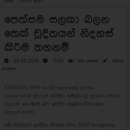
HOME
LATEST NEWS
පෙත්සම සලකා බලන
තෙක් චූදිතයන් නිදහස්
කිරීම තහනම්
- 20 02 2014
- 11:43
- 600 views
- රුවන්
කාශ්‍යප
(UPDATE) රජිව් ගාන්ධි ඝාතනයේ ප්‍රධාන
සැකකරුවන් නිදහස් කිරීමට තමිල්නාඩු ප්‍රාන්ත රජයට
බලයක් නොමැති බව ඉන්දීය ශ්‍රේෂ්ඨාධිකරණය
සඳහන් කරයි.
මේ පිළිබඳව ඉන්දීය මධ්‍යම රජය විසින් ගොනුකරනු