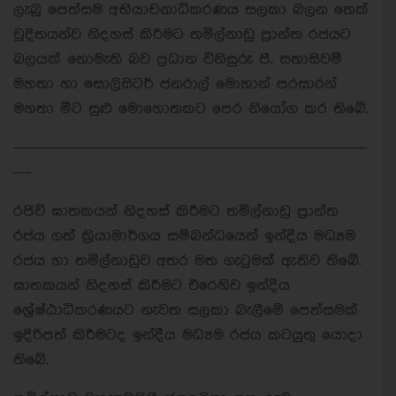
ලැබූ පෙත්සම අභියාචනාධිකරණය සලකා බලන තෙක්
චූදිතයන්ව නිදහස් කිරීමට තමිල්නාඩු ප්‍රාන්ත රජයට
බලයක් නොමැති බව ප්‍රධාන විනිසුරු පී. සතාසිවම්
මහතා හා සොලිසිටර් ජනරාල් මොහාන් පරසාරන්
මහතා මීට සුළු මොහොතකට පෙර නියෝග කර තිබේ.
--------------------------------------------------------------------------------
----
රජිව් ඝාතකයන් නිදහස් කිරීමට තමිල්නාඩු ප්‍රාන්ත
රජය ගත් ක්‍රියාමාර්ගය සම්බන්ධයෙන් ඉන්දීය මධ්‍යම
රජය හා තමිල්නාඩුව අතර මත ගැටුමක් ඇතිව තිබේ.
ඝාතකයන් නිදහස් කිරීමට එරෙහිව ඉන්දීය
ශ්‍රේෂ්ඨාධිකරණයට නැවත සලකා බැලීමේ පෙත්සමක්
ඉදිරිපත් කිරීමටද ඉන්දීය මධ්‍යම රජය කටයුතු යොදා
තිබේ.