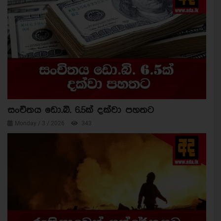
සංචිතය ඩො.බි. 6.5ක් දක්වා පහතට
Monday / 3 / 2026
343