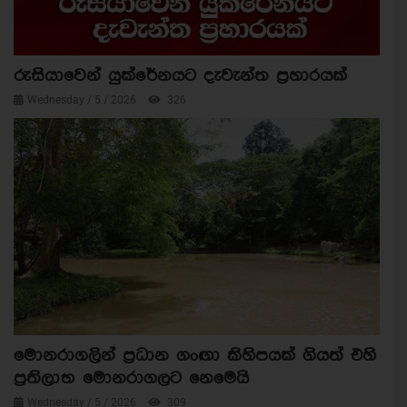
රුසියාවෙන් යුක්රේනයට දැවැන්ත ප්‍රහාරයක්
Wednesday / 5 / 2026
326
මොනරාගලින් ප්‍රධාන ගංඟා කිහිපයක් ගියත් එහි
ප්‍රතිලාභ මොනරාගලට නෙමෙයි
Wednesday / 5 / 2026
309