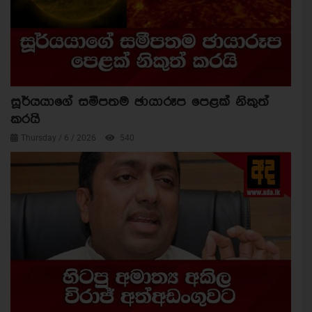
සූර්යයාගේ සමීපතම ඡායාරූප පෙළක් නිකුත්
කරයි
Thursday / 6 / 2026
540