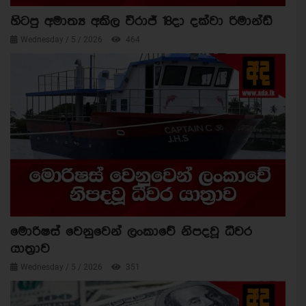
හිටපු අමාත්‍ය අකිල විරාජ් 18දා දක්වා රිමාන්ඩ්
Wednesday / 5 / 2026
464
මොරිෂස් වෙනුවෙන් ලංකාවේ නිපදවූ ධීවර
යාත්‍රාව
Wednesday / 5 / 2026
351