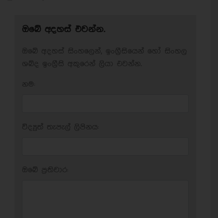
ඔබේ අදහස් එවන්න.
ඔබේ අදහස් සිංහලෙන්, ඉංග්‍රීසියෙන් හෝ සිංහල
ශබ්ද ඉංග්‍රීසි අකුරෙන් ලියා එවන්න.
නම:
විද්‍යුත් තැපැල් ලිපිනය:
ඔබේ ප‍්‍රතිචාර: