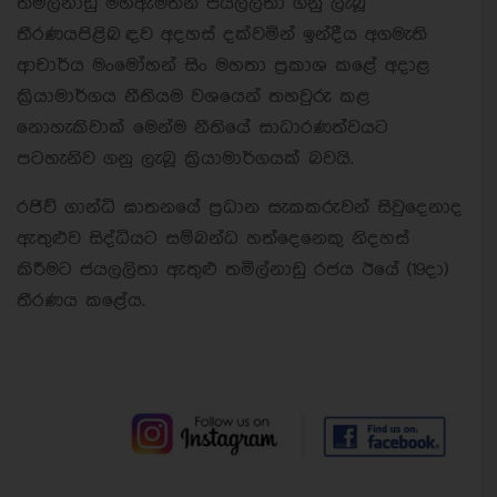
තමිල්නාඩු මහඇමතිනී ජයලලිතා ගනු ලැබූ
තීරණයපිළිබ
ඳව අදහස් දක්වමින් ඉන්දීය අගමැති
ආචාර්ය මංමෝහන් සිං මහතා ප්‍රකාශ කළේ අදාළ
ක්‍රියාමාර්ගය නීතියම වශයෙන් තහවුරු කළ
නොහැකිවාක් මෙන්ම නීතියේ සාධාරණත්වයට
පටහැනිව ගනු ලැබූ ක්‍රියාමාර්ගයක් බවයි.
රජිව් ගාන්ධි ඝාතනයේ ප්‍රධාන සැකකරුවන් සිවුදෙනාද
ඇතුළුව සිද්ධියට සම්බන්ධ හත්දෙනෙකු නිදහස්
කිරීමට ජයලලිතා ඇතුළු තමිල්නාඩු රජය ඊයේ (19දා)
තීරණය කළේය.