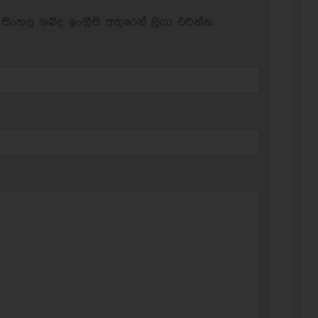
සිංහල ශබ්ද ඉංග්‍රීසි අකුරෙන් ලියා එවන්න.