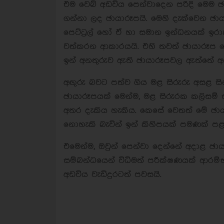
එම වෙබ් අඩවිය පෙන්වාදෙන පරිදි මෙම ඡ
ගන්නා ලද ඡායාරූපයි. මෙහි දැක්වෙන ඡාය
පෙට්ට්‍රල් හෝ ඒ හා සමාන ඉන්ධනයක් ඉර
වත්කරන ආකාරයයි. එහි තවත් ඡායාරූප දෙ
ඉන් අනතුරුව ඇති ඡායාරූපවල ඇත්තේ අඟු
අඟුරු බවට පත්ව ගිය මළ සිරුරු අසළ සිනහ
ඡායාරූපයක් මෙන්ම, මළ සිරුරක කලිසම් ස
අතර දැකිය හැකිය. කෙසේ වෙතත් මේ ඡායාර
නොහැකි බැවින් ඉන් කිහිපයක් පමණක් ප
එමෙන්ම, ඔවුන් පෙන්වා දෙන්නේ අදාළ ඡා
සම්බන්ධයෙන් විධිමත් පරීක්ෂණයක් ආරම්
අඩවිය වැඩිදුරටත් පවසයි.‍