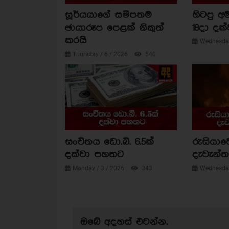
සූර්යයාගේ සමීපතම
හිටපු අම
ඡායාරූප පෙළක් නිකුත්
18දා දක්
කරයි
Wednesday
Thursday / 6 / 2026
540
සංචිතය ඩො.බි. 6.5ක්
රුසියාව
දක්වා පහතට
දැවැන්ත 
Monday / 3 / 2026
343
Wednesday
ඔබේ අදහස් එවන්න.