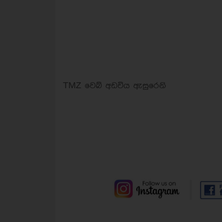
TMZ වෙබ් අඩවිය ඇසුරෙනි