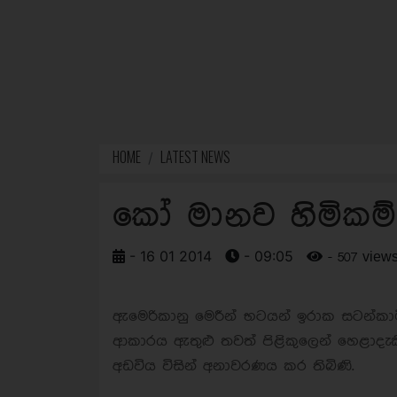
HOME
LATEST NEWS
කෝ මානව හිමිකම්
- 16 01 2014
- 09:05
- 507 view
ඇමෙරිකානු මෙරීන් භටයන් ඉරාක සටන්කාමි
ආකාරය ඇතුළු තවත් පිළිකුලෙන් හෙළාදැකිය
අඩවිය විසින් අනාවරණය කර තිබිණි.