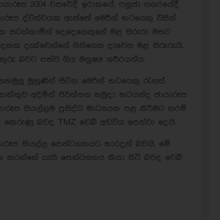
ායාරූප 2004 වසරේදී ඉරාකයේ, ෆලූජා නගරයේදී
ාරූප ද්විත්වයක ඇත්තේ මෙරීන් භටයෙකු විසින්
ාක සටන්කාමීන් දෙදෙනෙකුගේ මළ සිරුරු මතට
කක ‍දැක්වෙන්නේ ගිනිගෙන දැවෙන මළ සිරුරුයි.
රු බවට පත්ව ගිය මනුෂ්‍ය ශරීරයන්ය.
මුසු මුහුණින් සිටින මෙරීන් භටයෙකු රැගත්
ාක්කුව අදිමින් පිරික්සන හමුදා භටයන්ද ඡායාරූප
ූප සියල්ලම ප්‍රසිද්ධ මාධ්‍යයක පළ කිරීමට තරම්
ළ කෙරුණු බවද TMZ වෙබ් අඩවිය පෙන්වා දෙයි.
යාරූප සියල්ල පෙන්ටගනයට භාරදුන් බවයි. මේ
භ කරන්නේ යැයි පෙන්ටගනය කියා සිටි බවද වෙබ්