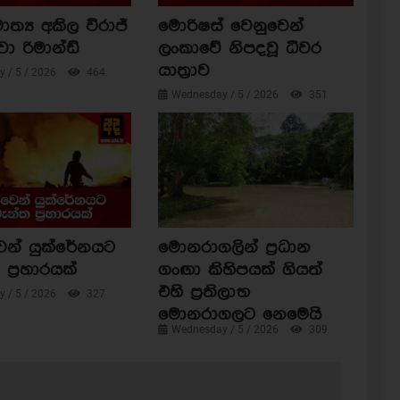
ාත්‍ය අකිල විරාජ්
මොරිෂස් වෙනුවෙන්
වා රිමාන්ඩ්
ලංකාවේ නිපදවූ ධීවර
යාත්‍රාව
 / 5 / 2026
464
Wednesday / 5 / 2026
351
ෙන් යුක්රේනයට
මොනරාගලින් ප්‍රධාන
ප්‍රහාරයක්
ගංඟා කිහිපයක් ගියත්
එහි ප්‍රතිලාභ
 / 5 / 2026
327
මොනරාගලට නෙමෙයි
Wednesday / 5 / 2026
309