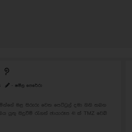
 ?
s
- ෂමිල පෙරේරා
න්ගේ මළ සිරුරු වෙත පෙට්ට්‍රල් දමා ගිනි තබන
 යුතු සිදුවීම් රැගත් ඡායාරූප 41 ක් TMZ වෙබ්