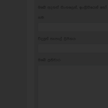
ඔබේ අදහස් සිංහලෙන්, ඉංග්‍රීසියෙන් හෝ 
නම:
විද්‍යුත් තැපැල් ලිපිනය:
ඔබේ ප‍්‍රතිචාර: