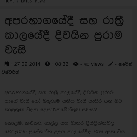
HOME
LATEST NEWS
අපරභාගයේදී සහ රාත්‍රී
කාලයේදී දිවයින පුරාම
වැසි
- 27 09 2014
- 08:32
- 410 views
- නරේන්
විශ්වජිත්
අපරභාගයේදී සහ රාත්‍රී කාලයේදී දිවයින පුරාම
පාහේ වැසි හෝ ගිගුරුම් සහිත වැසි පැතිර යන බව
කාලගුණ විද්‍යා දෙපාර්තමේන්තුව පවසයි.
කොළඹ, කළුතර, ගාල්ල සහ මාතර දිස්ත්‍රික්කවල
වෙරළබඩ ප්‍රදේශන්හි උදය කාලයේදීද වැසි ඇති විය