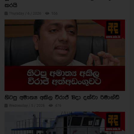
කරයි
Thursday / 6 / 2026
556
හිටපු අමාත්‍ය අකිල විරාජ් 18දා දක්වා රිමාන්ඩ්
Wednesday / 5 / 2026
476