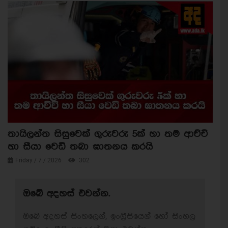
තායිලන්ත සිසුවෙක් ගුරුවරු 5ක් හා තම ආච්චි
හා සීයා වෙඩි තබා ඝාතනය කරයි
Friday / 7 / 2026
302
ඔබේ අදහස් එවන්න.
ඔබේ අදහස් සිංහලෙන්, ඉංග්‍රීසියෙන් හෝ සිංහල