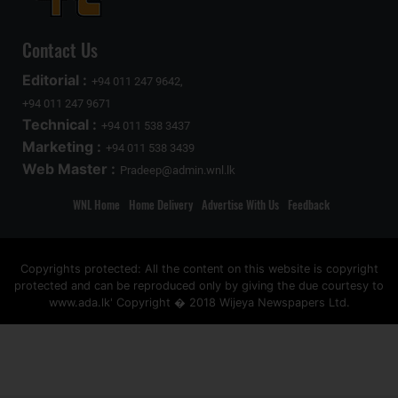
Contact Us
Editorial :
+94 011 247 9642,
+94 011 247 9671
Technical :
+94 011 538 3437
Marketing :
+94 011 538 3439
Web Master :
Pradeep@admin.wnl.lk
WNL Home
Home Delivery
Advertise With Us
Feedback
Copyrights protected: All the content on this website is copyright
protected and can be reproduced only by giving the due courtesy to
www.ada.lk' Copyright � 2018 Wijeya Newspapers Ltd.
ad space