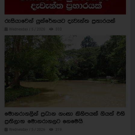
රුසියාවෙන් යුක්රේනයට දැවැන්ත ප්‍රහාරයක්
Wednesday / 5 / 2026
333
මොනරාගලින් ප්‍රධාන ගංඟා කිහිපයක් ගියත් එහි
ප්‍රතිලාභ මොනරාගලට නෙමෙයි
Wednesday / 5 / 2026
319