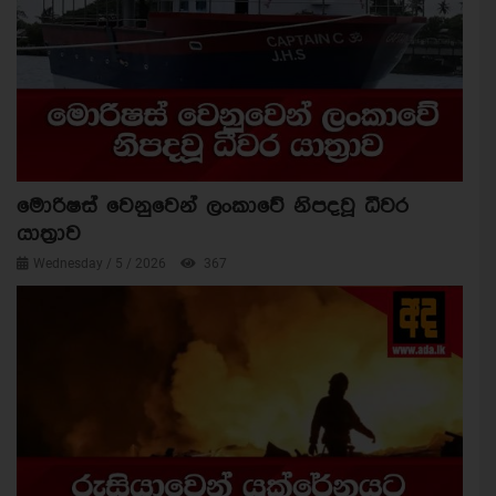
මොරිෂස් වෙනුවෙන් ලංකාවේ නිපදවූ ධීවර
යාත්‍රාව
Wednesday / 5 / 2026
367