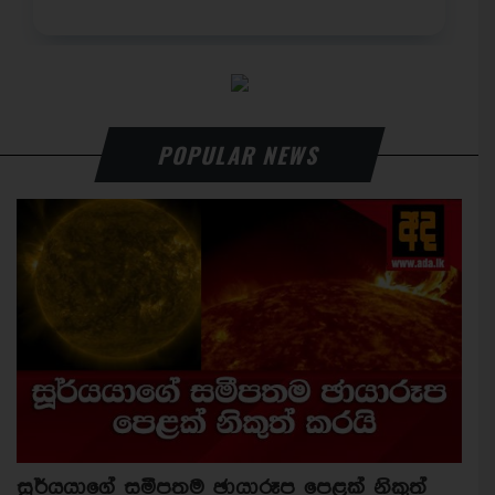
POPULAR NEWS
සූර්යයාගේ සමීපතම ඡායාරූප පෙළක් නිකුත්