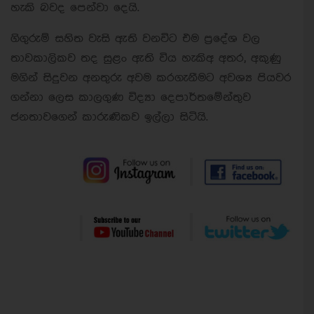
හැකි බවද පෙන්වා දෙයි.
ගිගුරුම් සහිත වැසි ඇති වනවිට එම ප්‍රදේශ වල
තාවකාලිකව තද සුළං ඇති විය හැකිඅ අතර, අකුණු
මගින් සිදුවන අනතුරු අවම කරගැනීමට අවශ්‍ය පියවර
ගන්නා ලෙස කාලගුණ විද්‍යා දෙපාර්තමේන්තුව
ජනතාවගෙන් කාරුණිකව ඉල්ලා සිටියි.