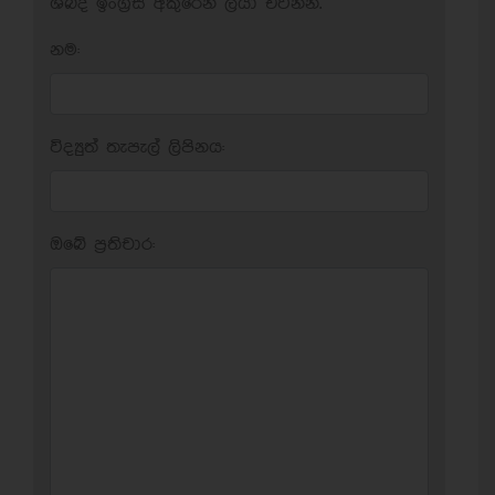
ශබ්ද ඉංග්‍රීසි අකුරෙන් ලියා එවන්න.
නම:
විද්‍යුත් තැපැල් ලිපිනය:
ඔබේ ප‍්‍රතිචාර: