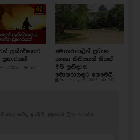
ෙන් යුක්රේනයට
මොනරාගලින් ප්‍රධාන
ප්‍රහාරයක්
ගංඟා කිහිපයක් ගියත්
එහි ප්‍රතිලාභ
 / 5 / 2026
331
මොනරාගලට නෙමෙයි
Wednesday / 5 / 2026
317
සිංහල ශබ්ද ඉංග්‍රීසි අකුරෙන් ලියා එවන්න.