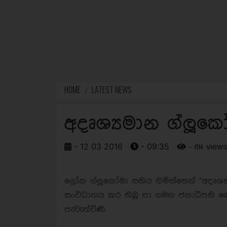
HOME
LATEST NEWS
අදෘශ්‍යමාන ග්ලූ
- 12 03 2016
- 09:35
- 614 views
ලෝක ග්ලූකෝමා සතිය නිමිත්තෙන් “අදෘශ
සංවිධානය කර තිබූ පා ගමන ජනාධිපති මෛත‍
පැවැත්විණි.