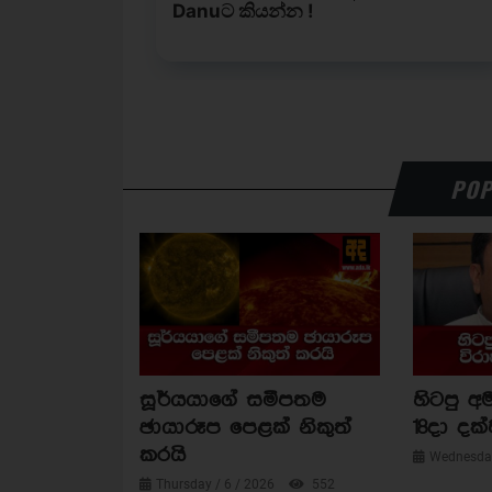
POP
සූර්යයාගේ සමීපතම
හිටපු අම
ඡායාරූප පෙළක් නිකුත්
18දා දක්
කරයි
Wednesday
Thursday / 6 / 2026
552