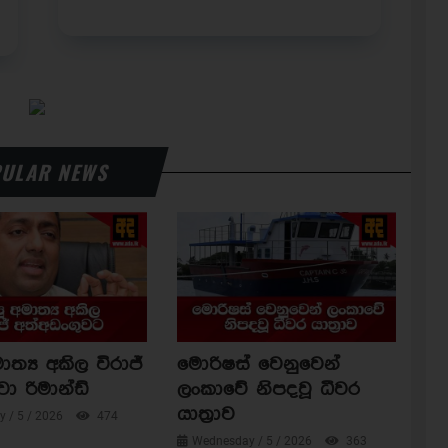
ULAR NEWS
ාත්‍ය අකිල විරාජ්
මොරිෂස් වෙනුවෙන්
වා රිමාන්ඩ්
ලංකාවේ නිපදවූ ධීවර
යාත්‍රාව
 / 5 / 2026
474
Wednesday / 5 / 2026
363