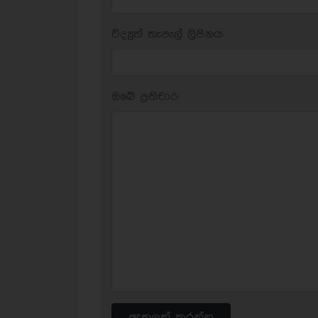
විද්‍යුත් තැපැල් ලිපිනය:
ඔබේ ප‍්‍රතිචාර:
ඇතුලත් කරන්න