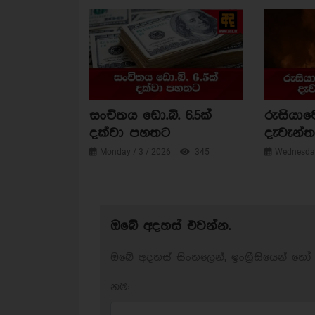
සංචිතය ඩො.බි. 6.5ක්
රුසියාව
දක්වා පහතට
දැවැන්ත 
Monday / 3 / 2026
345
Wednesday
ඔබේ අදහස් එවන්න.
ඔබේ අදහස් සිංහලෙන්, ඉංග්‍රීසියෙන් හෝ 
නම: