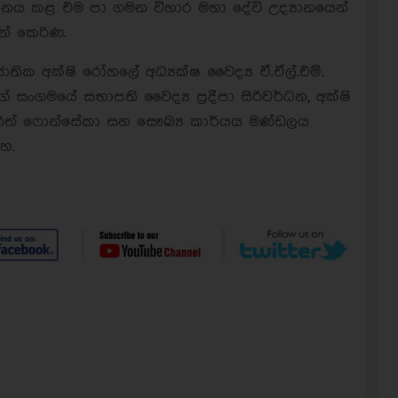
ානය කළ එම පා ගමන විහාර මහා දේවි උද්‍යානයෙන්
න් කෙරිණ.
 ජාතික අක්ෂි රෝහලේ අධ්‍යක්ෂ වෛද්‍ය ඒ.ඒල්.එම්.
 සංගමයේ සභාපති වෛද්‍ය ප‍්‍රදීපා සිරිවර්ධන, අක්ෂි
, චරිත් ෆොන්සේකා සහ සෞඛ්‍ය කාර්යය මණ්ඩලය
හ.