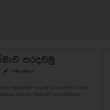
කෝමාව පරදවමු
- චාමර සම්පත්
්‍යමාන ග්ලූකෝමාව පරදවමු” යන තේමාව යටතේ
්‍රීපාල සිරිසේන |මහතාගේ ප‍්‍රධානත්වයෙන්