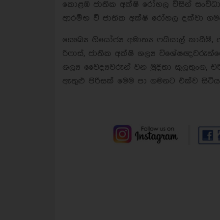
කොළඹ ජාතික අක්ෂි රෝහල විසින් සංවිධ
ආරම්භ වී ජාතික අක්ෂි රෝහල දක්වා ගම
සෞඛ්‍ය නියෝජ්‍ය අමාත්‍ය ෆයිසාල් කාසීම්,
රිෆාස්, ජාතික අක්ෂි ශල්‍ය විශේෂඥවරුන්ගේ
ශල්‍ය වෛද්‍යවරුන් වන මුදිතා කුලතුංග
ඇතුළු පිරිසක් මෙම පා ගමනට එක්ව සිටිය