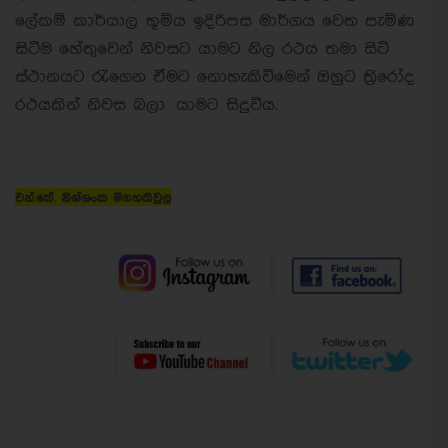
ලේකම් කාර්යාල භූමිය ඉදිරිපස මාර්ගය වෙත පැමිණ
සිටීම හේතුවෙන් නිවසට යාමට නිල රථය තමා සිටි
ස්ථානයට රැගෙන ඒමට නොහැකිවීමෙන් ඔහුට ත්‍රිරෝද
රථයකින් නිවස බලා යාමට සිදුවිය.
එන්.කේ. නිශ්ශංක මීගහකිවුල