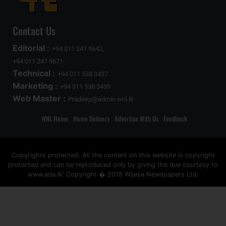
Contact Us
Editorial :
+94 011 247 9642,
+94 011 247 9671
Technical :
+94 011 538 3437
Marketing :
+94 011 538 3439
Web Master :
Pradeep@admin.wnl.lk
WNL Home
Home Delivery
Advertise With Us
Feedback
Copyrights protected: All the content on this website is copyright
protected and can be reproduced only by giving the due courtesy to
www.ada.lk' Copyright � 2018 Wijeya Newspapers Ltd.
ad space