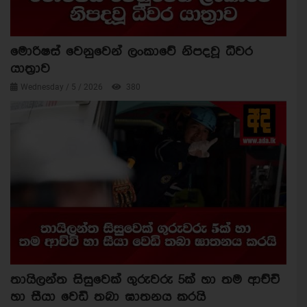
මොරිෂස් වෙනුවෙන් ලංකාවේ නිපදවූ ධීවර
යාත්‍රාව
Wednesday / 5 / 2026
380
තායිලන්ත සිසුවෙක් ගුරුවරු 5ක් හා තම ආච්චි
හා සීයා වෙඩි තබා ඝාතනය කරයි