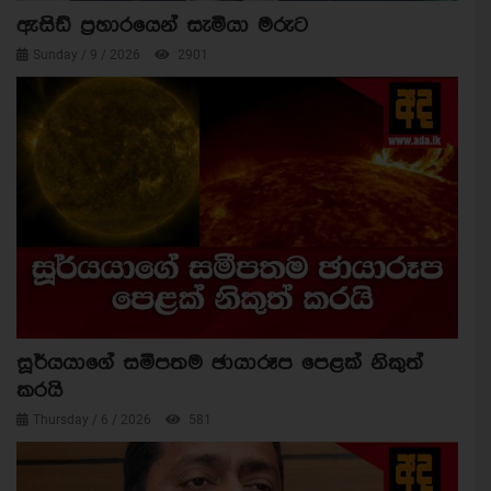
ඇසිඩ් ප්‍රහාරයෙන් සැමියා මරුට
Sunday / 9 / 2026
2901
සූර්යයාගේ සමීපතම ඡායාරූප පෙළක් නිකුත්
කරයි
Thursday / 6 / 2026
581