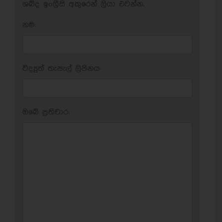
ශබ්ද ඉංග්‍රීසි අකුරෙන් ලියා එවන්න.
නම:
විද්‍යුත් තැපැල් ලිපිනය:
ඔබේ ප‍්‍රතිචාර: