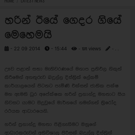
HOME
LATEST NEWS
හරින් ඊයේ ගෙදර ගියේ
මෙහෙමයි
- 22 09 2014
- 15:44
- 1911 views
- . .
ඌව පළාත් සභා මැතිවරණයේ මනාප ප්‍රතිඑල නිකුත්
කිරීමෙන් අනතුරුව බදුල්ල දිස්ත්‍රික් ලේකම්
කාර්යාලයෙන් පිටතට පැමිණි එක්සත් ජාතික පක්ෂ
මහ ඇමති ධුර අපේක්ෂක හරින් ප්‍රනාන්දු මහතාට සිය
නිවසට යාමට සිදුවූයේ මාර්ගයේ ගමන්ගත් ත්‍රිරෝද
රථයක ආධාරයෙනි.
හරින් ප‍්‍රනාන්දු මහතා පිළිගැනීමට ඔහුගේ
ආධාරකරුවන් අතිවිශාල පිරිසක් බදුල්ල දිස්ත්‍රික්