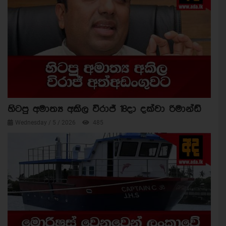
හිටපු අමාත්‍ය අකිල විරාජ් 18දා දක්වා රිමාන්ඩ්
Wednesday / 5 / 2026
485