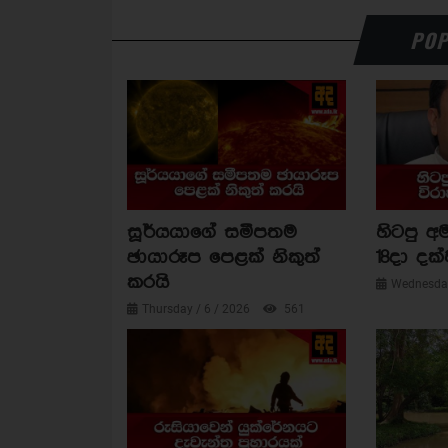
POP
සූර්යයාගේ සමීපතම
හිටපු අම
ඡායාරූප පෙළක් නිකුත්
18දා දක්
කරයි
Wednesday
Thursday / 6 / 2026
561