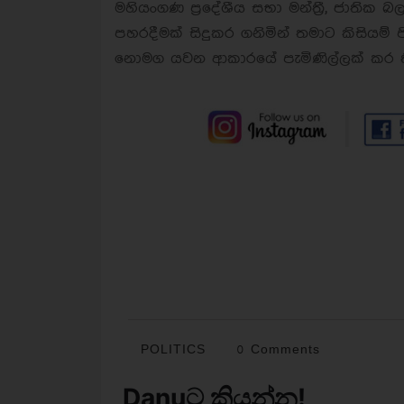
මහියංගණ ප්‍රදේශීය සභා මන්ත්‍රී, ජාතික
පහරදීමක් සිදුකර ගනිමින් තමාට කිසියම්
නොමග යවන ආකාරයේ පැමිණිල්ලක් කර ති
POLITICS
0 Comments