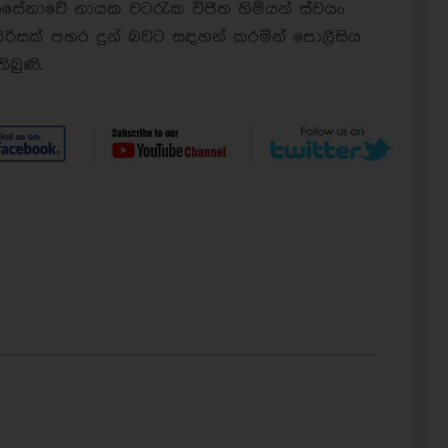
 බලසේනාවේ නායක වටරැක විජිත හිමියන් ස්වයං
 පිරිසක් පහර දුන් බවට සඳහන් කරමින් පොලීසිය
බුණි.