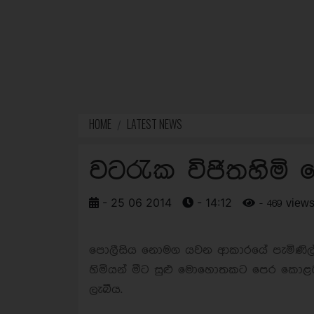
HOME
LATEST NEWS
වටරැක විජිතහිමි 
- 25 06 2014
- 14:12
- 469 view
පොලීසිය නොමග යවන ආකාරයේ පැමිණිල්ල
හිමියන් මීට සුළු මොහොතකට පෙර කොළඹ
ලැබීය.