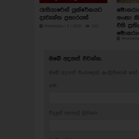
රුසියාවෙන් යුක්රේනයට
මොනරාගල
දැවැන්ත ප්‍රහාරයක්
ගංඟා කි
එහි ප්‍රත
Wednesday / 5 / 2026
333
මොනරා
Wednesday
ඔබේ අදහස් එවන්න.
ඔබේ අදහස් සිංහලෙන්, ඉංග්‍රීසියෙන් හෝ 
නම:
විද්‍යුත් තැපැල් ලිපිනය: