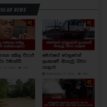
ULAR NEWS
ාත්‍ය අකිල විරාජ්
මොරිෂස් වෙනුවෙන්
වා රිමාන්ඩ්
ලංකාවේ නිපදවූ ධීවර
යාත්‍රාව
 / 5 / 2026
478
Wednesday / 5 / 2026
368