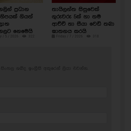
ින් ප්‍රධාන
තායිලන්ත සිසුවෙක්
හිපයක් ගියත්
ගුරුවරු 5ක් හා තම
ිලාභ
ආච්චි හා සීයා වෙඩි තබා
ගලට නෙමෙයි
ඝාතනය කරයි
 / 5 / 2026
322
Friday / 7 / 2026
318
සිංහල ශබ්ද ඉංග්‍රීසි අකුරෙන් ලියා එවන්න.