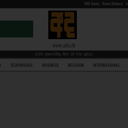
WNL Home
Home Delivery
A
www.ada.lk
2026 අගෝස්තු මස 09 වන ඉරිදා
N
TECHNOLOGY
BUSINESS
RELIGION
INTERNATIONAL