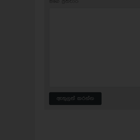
ඔබේ ප‍්‍රතිචාර:
ඇතුලත් කරන්න