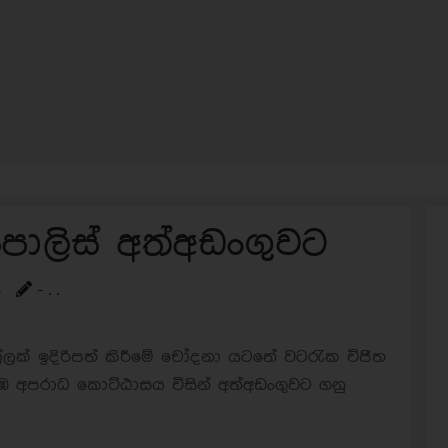
පොලිස් අත්අඩංගුවට
s
- . .
ක් ඉදිරිපත් කිරීමේ චෝදනා යටතේ වටරැක විජිත
 අපරාධ කොට්ඨාසය විසින් අත්අඩංගුවට ගනු