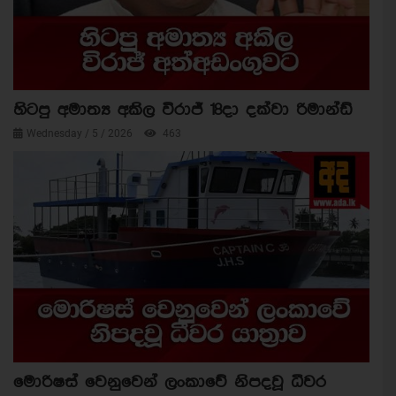
හිටපු අමාත්‍ය අකිල විරාජ් 18දා දක්වා රිමාන්ඩ්
Wednesday / 5 / 2026
463
මොරිෂස් වෙනුවෙන් ලංකාවේ නිපදවූ ධීවර