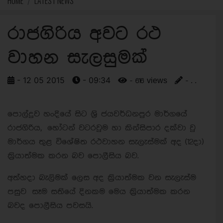
HOME
LATEST NEWS
රාජගිරිය අවට රථ
වාහන සැලසුමක්
- 12 05 2015
- 09:34
- 616 views
- . .
පොල්දුව හංදියේ සිට ශ‍්‍රි ජයවර්ධනපුර මාර්ගයේ
රාජගිරිය, හෝටන් වටරවුම හා කින්සිපාර දක්වා වු
මාර්ගය තුළ විශේෂිත රථවාහන සැලැස්මක් අද (12දා)
ක‍්‍රියාත්මක කරන බව පොලීසිය බව.
අත්හදා බැලිමක් ලෙස අද ක්‍රියාත්මක වන සැලැස්ම
පසුව සෑම සතියේ දිනකම මෙය ක‍්‍රියාත්මක කරන
බවද පොලීසිය පවසයි.