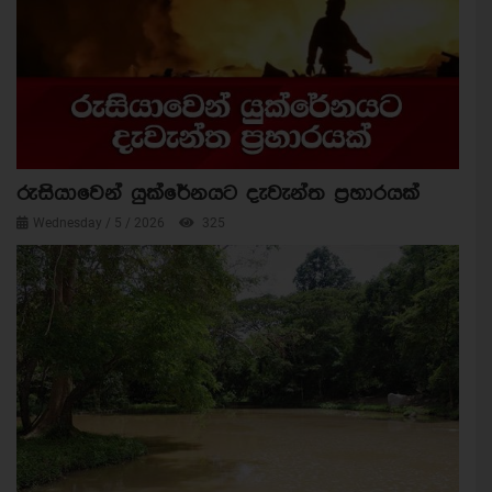
රුසියාවෙන් යුක්රේනයට දැවැන්ත ප්‍රහාරයක්
Wednesday / 5 / 2026
325