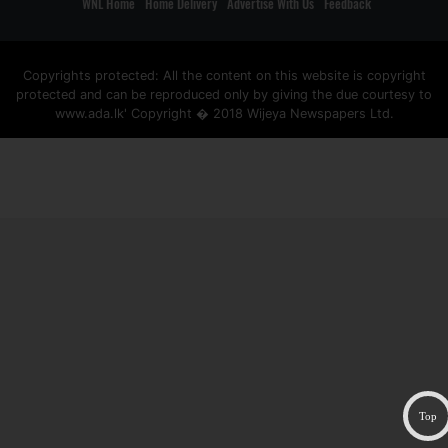
WNL Home
Home Delivery
Advertise With Us
Feedback
Copyrights protected: All the content on this website is copyright
protected and can be reproduced only by giving the due courtesy to
www.ada.lk' Copyright � 2018 Wijeya Newspapers Ltd.
ad space
Top