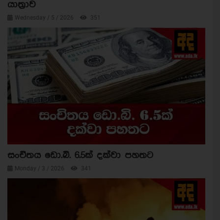
යාත්‍රාව
Wednesday / 5 / 2026
351
සංචිතය ඩො.බි. 6.5ක් දක්වා පහතට
Monday / 3 / 2026
341