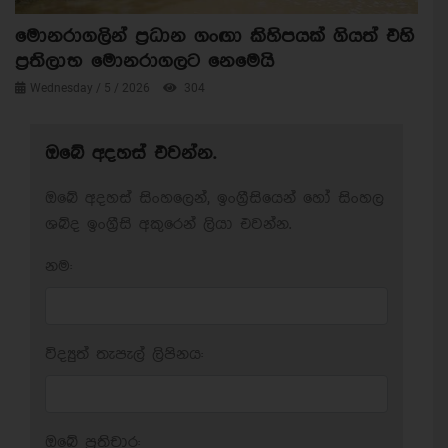
මොනරාගලින් ප්‍රධාන ගංඟා කිහිපයක් ගියත් එහි
ප්‍රතිලාභ මොනරාගලට නෙමෙයි
Wednesday / 5 / 2026
304
ඔබේ අදහස් එවන්න.
ඔබේ අදහස් සිංහලෙන්, ඉංග්‍රීසියෙන් හෝ සිංහල
ශබ්ද ඉංග්‍රීසි අකුරෙන් ලියා එවන්න.
නම:
විද්‍යුත් තැපැල් ලිපිනය:
ඔබේ ප‍්‍රතිචාර: