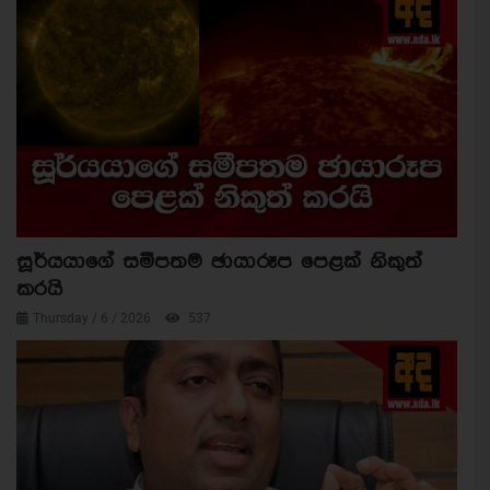
සූර්යයාගේ සමීපතම ඡායාරූප පෙළක් නිකුත්
කරයි
Thursday / 6 / 2026
537