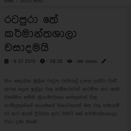
HOME
LATEST NEWS
රටපුරා තේ
කර්මාන්තශාලා
වසාදමයි
- 9 07 2015
- 08:38
- 596 views
- . .
සිය දෛනික මූලික වැටුප රුපියල් දහස දක්වා වැඩි
කරන ලෙස ඉල්ලා වතු කම්කරුවන් ආරම්භ කර ඇති
වෘත්තීය සමිති ක්‍රියාමාර්ගය හේතුවෙන් වතු
හාම්පුතුන්ගේ සංගමයේ නියෝගයක් මත වතු සමාගම්
23 කට අයත් දිවයින පුරා පිහිටි තේ කර්මාන්තශාලා
වසා දමා තිබේ.