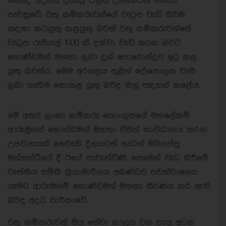
මෙහිදී අදහස් දැක්වූ පලනි දිගම්බරන් මහතා
පැවසුවේ, වතු කම්කරුවන්ගේ වැටුප වැඩි කිරීම
සඳහා කටයුතු කළයුතු බවත් වතු කම්කරුවන්ගේ
වැටුප රුපියල් 1000 ක් දක්වා වැඩි කරන බවට
තොණ්ඩමන් මහතා ලබා දුන් පොරොන්දුව ඉටු කළ
යුතු බවත්ය. මෙම අරගලය තුළින් දේශපාලන වාසි
ලබා ගැනීම නොකළ යුතු බවද ඔහු සඳහන් කළේය.
මේ අතර ලංකා කම්කරු කොංග්‍රසයේ මහලේකම්
ආරුමුගන් තොන්ඩමන් මහතා විසින් සංවිධානය කරන
උපවාසයක් තෙවැනි දිනයටත් හැටන් මයියප්පු
මන්සන්ධියේ දී ඊයේ පැවැත්විණි. සෙමෙන් වැඩ කිරීමේ
වෘත්තීය සමිති ක්‍රියාමාර්ගය අඛණ්ඩව පවත්වාගෙන
යෑමට ආරුමගම් තොණ්ඩමන් මහතා තීරණය කර ඇති
බවද අදට වාර්තාවේ.
වතු කම්කරුවන් සිය සේවා කාලය වන පැය අටක