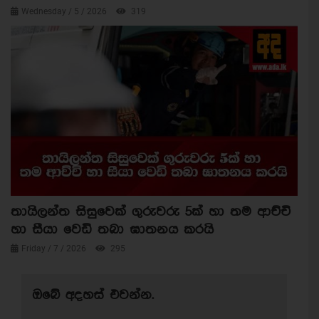
Wednesday / 5 / 2026
319
තායිලන්ත සිසුවෙක් ගුරුවරු 5ක් හා තම ආච්චි
හා සීයා වෙඩි තබා ඝාතනය කරයි
Friday / 7 / 2026
295
ඔබේ අදහස් එවන්න.