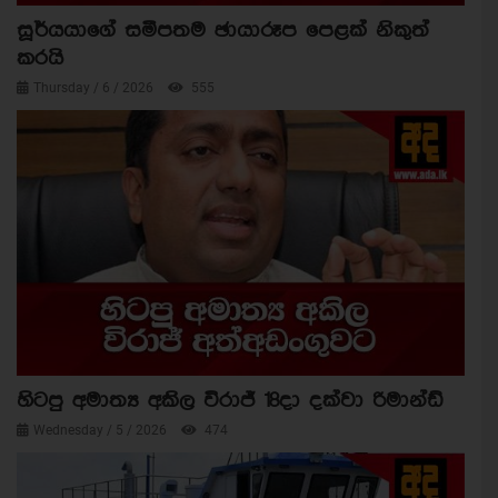
සූර්යයාගේ සමීපතම ඡායාරූප පෙළක් නිකුත්
කරයි
Thursday / 6 / 2026
555
හිටපු අමාත්‍ය අකිල විරාජ් 18දා දක්වා රිමාන්ඩ්
Wednesday / 5 / 2026
474