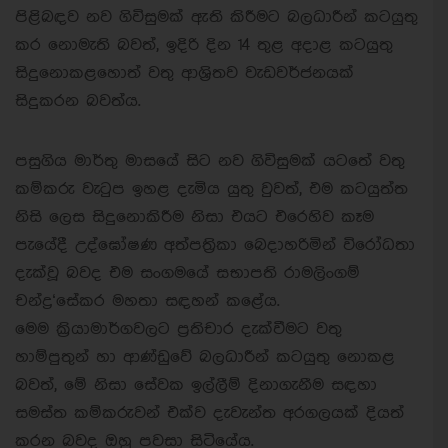
පිළිබඳව නව ගිවිසුමක් ඇති කිරීමට බලධාරීන් කටයුතු
කර නොමැති බවත්, ඉදිරි දින 14 තුළ අදාළ කටයුතු
සිදුනොකළහොත් වතු ආශ්‍රිතව වැඩවර්ජනයක්
සිදුකරන බවත්ය.
පසුගිය මාර්තු මාසයේ සිට නව ගිවිසුමක් යටතේ වතු
කම්කරු වැටුප ඉහළ දැමිය යුතු වුවත්, එම කටයුත්ත
නිසි ලෙස සිදුනොකිරීම නිසා එයට එරෙහිව කෑම
පැයේදී උද්ඝෝෂණ අත්පත්‍රිකා බෙදාහරිමින් විරෝධතා
දැක්වූ බවද එම සංගමයේ සභාපති රාමලිංගම්
චන්ද්‍ර‘සේකර මහතා සඳහන් කළේය.
මෙම ක්‍රියාමාර්ගවලට ප්‍රතිචාර දැක්වීමට වතු
හාම්පුතුන් හා ආණ්ඩුවේ බලධාරීන් කටයුතු නොකළ
බවත්, මේ නිසා සේවක ඉල්ලීම් දිනාගැනීම සඳහා
සමස්ත කම්කරුවන් එක්ව දැවැන්ත අරගලයක් දියත්
කරන බවද ඔහු පවසා සිටියේය.