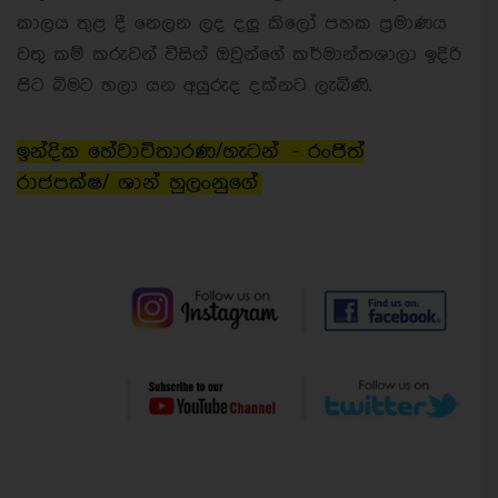
කාලය තුළ දී නෙලන ලද දලු කිලෝ පහක ප්‍රමාණය
වතු කම් කරුවන් විසින් ඔවුන්ගේ කර්මාන්තශාලා ඉදිරි
පිට බිමට හලා යන අයුරුද දක්නට ලැබිණි.
ඉන්දික හේවාවිතාරණ/හැටන් - රංජිත්
රාජපක්ෂ/ ශාන් හුලංනුගේ