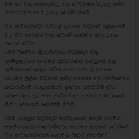
එම තේ වතු යායවල්වල වතු කාර්යමණ්ඩලයද සේවා
ස්ථානවලින් ඊයේ (08දා) ඉවත්වී තිබේ.
වතු කම්කරුවෝ රුපියල් දහසක වැටුපක් ඉල්ලා මේ
වන විට සෙමෙන් වැඩ කිරීමේ වෘත්තීය අරගලයක
නිරතව සිටිති.
මෙම වෘත්තීය ක්‍රියාමාර්ගය පිළිබඳව වතු
හාම්පුතුන්ගේ සංගමය අවධාරණය කරනුයේ, වතු
කම්කරුවන් ඉල්ලා සිටින පරිදි රුපියල් දහසක
දෛනික මූලික වැටුපක් ලබාදුනහොත් තේ කර්මාන්තය
කඩාවැටීමේ අවදානමකට ලක්වන බවයි.එම නිසා
කර්මාන්තශාලා වසා දැමීමට ගෙන තිබෙන තීරණයේ
කිසිදු වෙනසක් නොමැති බවයි.
මෙම ගැටලුව පිළිබඳව නිවේදනයක් නිකුත් කරමින්
සමස්ත ලංකා වතු කම්කරු සංගමය සඳහන් කරන්නේ,
වතු කම්කරුවන්ගේ දෛනික වැටුප් වැඩිකිරීම