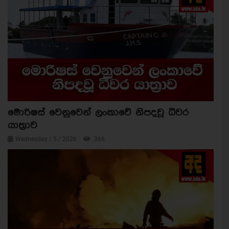
මොරිෂස් වෙනුවෙන් ලංකාවේ නිපදවූ ධීවර
යාත්‍රාව
Wednesday / 5 / 2026
366