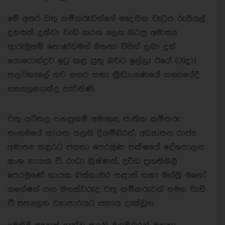
මේ අතර වතු කම්කරුවන්ගේ දෛනික වැටුප රුපියල්
දහසක් දක්වා වැඩි කරන ලෙස හිටපු අමාත්‍ය
ආරුමුගම් තොණ්ඩමන් මහතා විසින් ලබා දුන්
පොරොන්දුව ඉටු කළ යුතු බවට ඉල්ලා ඊයේ (08දා)
තලවකැලේ නව නගර සභා ක්‍රීඩාංගණයේ නගරයේදී
සත්‍යග්‍රහයක්ද පැවතිණි.
වතු යටිතල පහසුකම් අමාත්‍ය, ජාතික කම්කරු
සංගමයේ නායක පලනි දිගම්බරන්, අධ්‍යාපන රාජ්‍ය
අමාත්‍ය කඳුරට ජනතා පෙරමුණ පක්ෂයේ දේශපාලන
අංශ නායක වී. රාධා ක්‍රිෂ්ණන්, ද්‍රවිඩ ප්‍රගතිශීලී
පෙරමුණේ නායක බස්නාහිර පළාත් සභා මන්ත්‍රී මනෝ
ගනේෂන් යන මහත්වරුද වතු කම්කරුවන් සමග වාඩී
වී සත්‍යග්‍රහ ව්‍යාපාරයට සහාය දැක්වූහ.