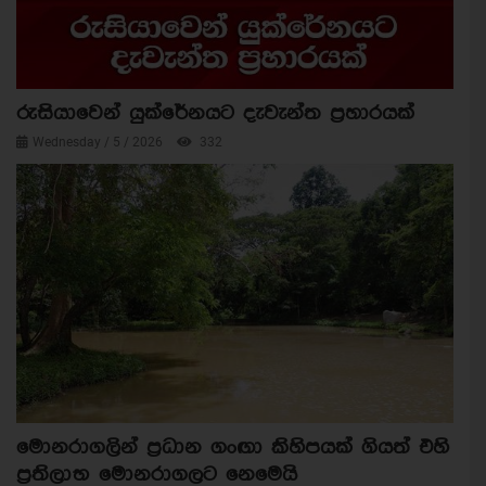
රුසියාවෙන් යුක්රේනයට දැවැන්ත ප්‍රහාරයක්
Wednesday / 5 / 2026
332
මොනරාගලින් ප්‍රධාන ගංඟා කිහිපයක් ගියත් එහි
ප්‍රතිලාභ මොනරාගලට නෙමෙයි