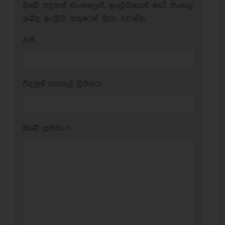
ඔබේ අදහස් සිංහලෙන්, ඉංග්‍රීසියෙන් හෝ සිංහල
ශබ්ද ඉංග්‍රීසි අකුරෙන් ලියා එවන්න.
නම:
විද්‍යුත් තැපැල් ලිපිනය:
ඔබේ ප‍්‍රතිචාර: