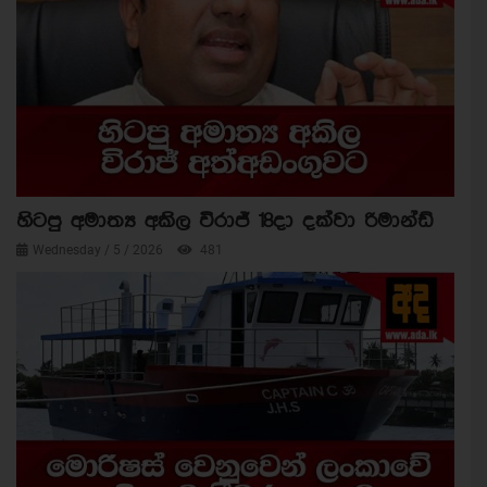
හිටපු අමාත්‍ය අකිල විරාජ් 18දා දක්වා රිමාන්ඩ්
Wednesday / 5 / 2026
481