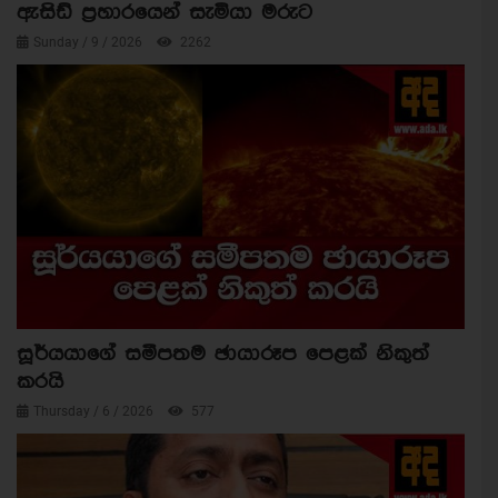
ඇසිඩ් ප්‍රහාරයෙන් සැමියා මරුට
Sunday / 9 / 2026
2262
සූර්යයාගේ සමීපතම ඡායාරූප පෙළක් නිකුත්
කරයි
Thursday / 6 / 2026
577