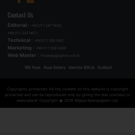
Contact Us
Editorial :
+94 011 247 9642,
+94 011 247 9671
Technical :
+94 011 538 3437
Marketing :
+94 011 538 3439
Web Master :
Pradeep@admin.wnl.lk
WNL Home
Home Delivery
Advertise With Us
Feedback
Copyrights protected: All the content on this website is copyright
protected and can be reproduced only by giving the due courtesy to
www.ada.lk' Copyright � 2018 Wijeya Newspapers Ltd.
ad space