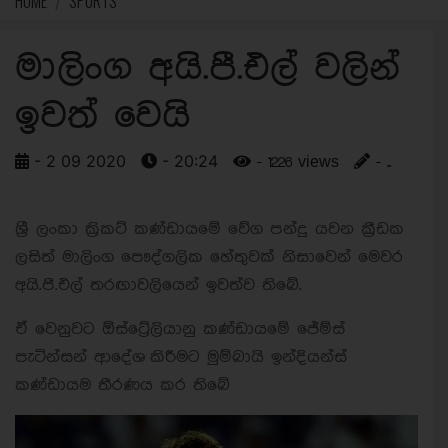
HOME
SPORTS
මාලිංග අයි.පී.එල් වලින්
ඉවත් වෙයි
- 2 09 2020
- 20:24
- 1226 views
- ..
ශ්‍රී ලංකා ක්‍රිකට් කණ්ඩායමේ වේග පන්දු යවන ක්‍රීඩක
ලසිත් මාලිංග පෞද්ගලික හේතුවක් නිසාවෙන් මෙවර
අයි.පී.එල් තරඟාවලියෙන් ඉවත්ව තිබේ.
ඒ වෙනුවට ඕස්ට්‍රේලියානු කණ්ඩායමේ ජේම්ස්
පැටින්සන් ආදේශ කිරීමට මුම්බායි ඉන්දියන්ස්
කණ්ඩායම තීරණය කර තිබේ