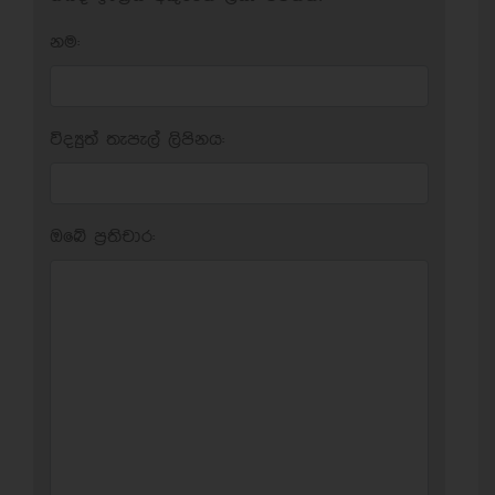
නම:
විද්‍යුත් තැපැල් ලිපිනය:
ඔබේ ප‍්‍රතිචාර: