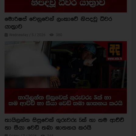
මොරිෂස් වෙනුවෙන් ලංකාවේ නිපදවූ ධීවර
යාත්‍රාව
Wednesday / 5 / 2026
380
තායිලන්ත සිසුවෙක් ගුරුවරු 5ක් හා තම ආච්චි
හා සීයා වෙඩි තබා ඝාතනය කරයි
Friday / 7 / 2026
348