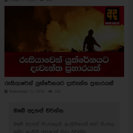
රුසියාවෙන් යුක්රේනයට දැවැන්ත ප්‍රහාරයක්
Wednesday / 5 / 2026
342
ඔබේ අදහස් එවන්න.
ඔබේ අදහස් සිංහලෙන්, ඉංග්‍රීසියෙන් හෝ සිංහල
ශබ්ද ඉංග්‍රීසි අකුරෙන් ලියා එවන්න.