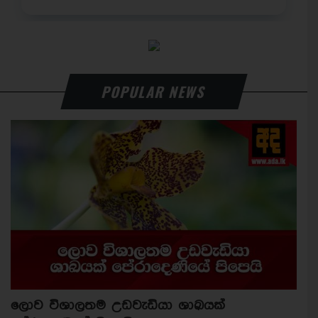
POPULAR NEWS
ලොව විශාලතම උඩවැඩියා ශාඛයක්