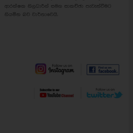
ආරක්ෂක නිලධාරීන් සමග සාකච්ඡා පැවැත්වීමට
නියමිත බව වාර්තාවෙයි.