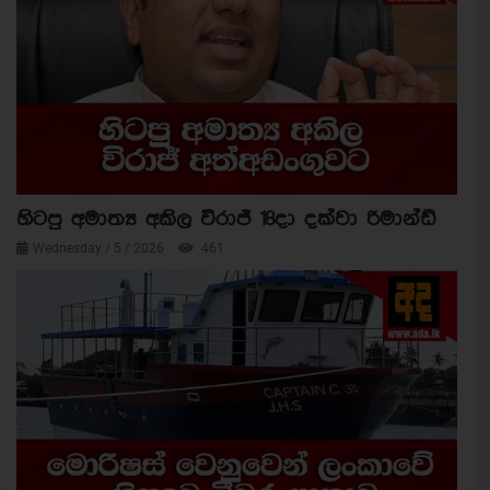
හිටපු අමාත්‍ය අකිල විරාජ් 18දා දක්වා රිමාන්ඩ්
Wednesday / 5 / 2026
461