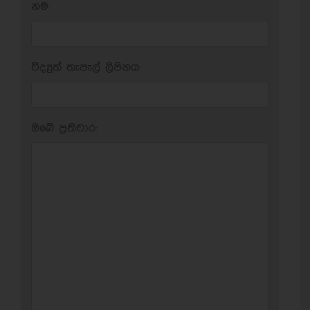
නම:
විද්‍යුත් තැපැල් ලිපිනය:
ඔබේ ප‍්‍රතිචාර: