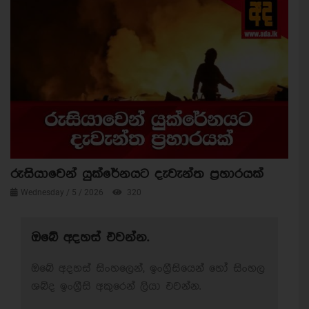
රුසියාවෙන් යුක්රේනයට දැවැන්ත ප්‍රහාරයක්
Wednesday / 5 / 2026
320
ඔබේ අදහස් එවන්න.
ඔබේ අදහස් සිංහලෙන්, ඉංග්‍රීසියෙන් හෝ සිංහල
ශබ්ද ඉංග්‍රීසි අකුරෙන් ලියා එවන්න.