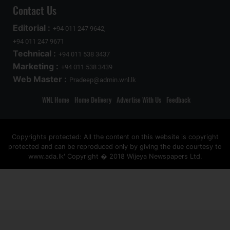
Contact Us
Editorial :
+94 011 247 9642,
+94 011 247 9671
Technical :
+94 011 538 3437
Marketing :
+94 011 538 3439
Web Master :
Pradeep@admin.wnl.lk
WNL Home
Home Delivery
Advertise With Us
Feedback
Copyrights protected: All the content on this website is copyright
protected and can be reproduced only by giving the due courtesy to
www.ada.lk' Copyright � 2018 Wijeya Newspapers Ltd.
ad space