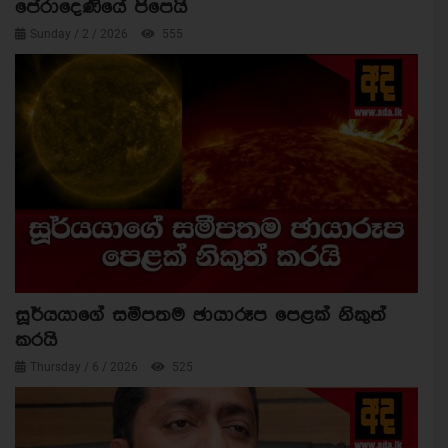
පේරාදෙණියේ පිපෙයි
Sunday / 2 / 2026
555
සූර්යයාගේ සමීපතම ඡායාරූප පෙළක් නිකුත්
කරයි
Thursday / 6 / 2026
525