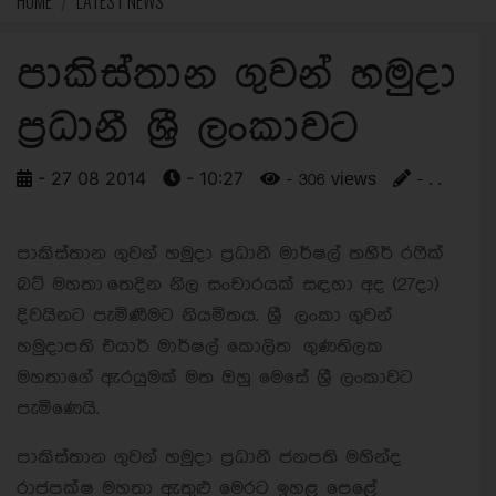
HOME
LATEST NEWS
පාකිස්තාන ගුවන් හමුදා
ප්‍රධානී ශ්‍රී ලංකාවට
- 27 08 2014
- 10:27
- 306 views
- . .
පාකිස්තාන ගුවන් හමුදා ප්‍රධානී මාර්ෂල් තහීර් රෆීක්
බට් මහතා තෙදින නිල සංචාරයක් සඳහා අද (27දා)
දිවයිනට පැමිණීමට නියමිතය. ශ්‍රී ලංකා ගුවන්
හමුදාපති එයාර් මාර්ෂල් කොලිත ගුණතිලක
මහතාගේ ඇරයුමක් මත ඔහු මෙසේ ශ්‍රී ලංකාවට
පැමිණෙයි.
පාකිස්තාන ගුවන් හමුදා ප්‍රධානී ජනපති මහින්ද
රාජපක්ෂ මහතා ඇතුළු මෙරට ඉහළ පෙළේ