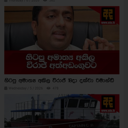
Thursday / 6 / 2026
562
හිටපු අමාත්‍ය අකිල විරාජ් 18දා දක්වා රිමාන්ඩ්
Wednesday / 5 / 2026
478