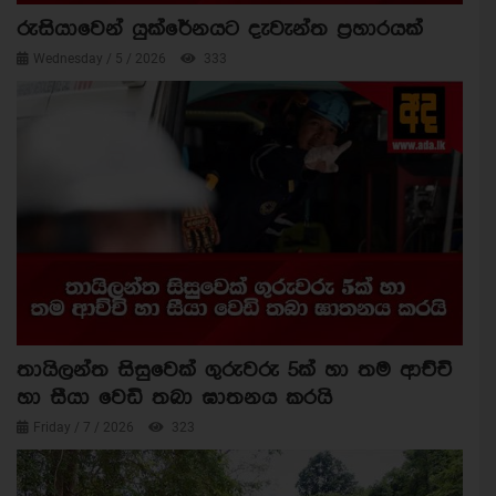
රුසියාවෙන් යුක්රේනයට දැවැන්ත ප්‍රහාරයක්
Wednesday / 5 / 2026
333
තායිලන්ත සිසුවෙක් ගුරුවරු 5ක් හා තම ආච්චි
හා සීයා වෙඩි තබා ඝාතනය කරයි
Friday / 7 / 2026
323