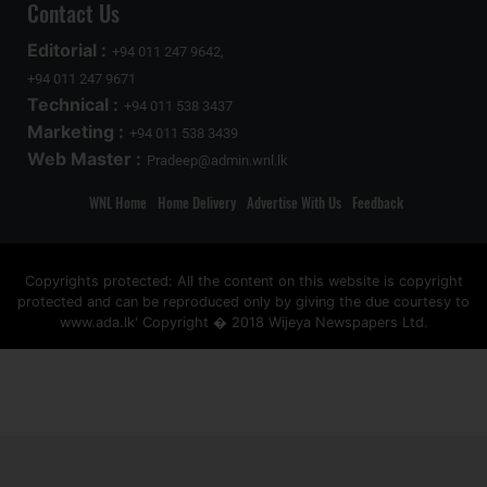
Contact Us
Editorial :
+94 011 247 9642,
+94 011 247 9671
Technical :
+94 011 538 3437
Marketing :
+94 011 538 3439
Web Master :
Pradeep@admin.wnl.lk
WNL Home
Home Delivery
Advertise With Us
Feedback
Copyrights protected: All the content on this website is copyright
protected and can be reproduced only by giving the due courtesy to
www.ada.lk' Copyright � 2018 Wijeya Newspapers Ltd.
ad space