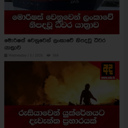
මොරිෂස් වෙනුවෙන් ලංකාවේ නිපදවූ ධීවර
යාත්‍රාව
Wednesday / 5 / 2026
368