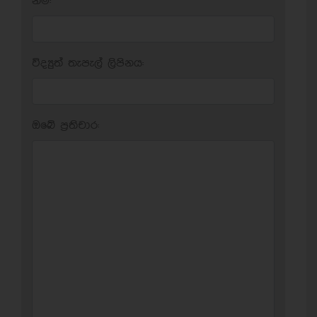
නම:
විද්‍යුත් තැපැල් ලිපිනය:
ඔබේ ප‍්‍රතිචාර: