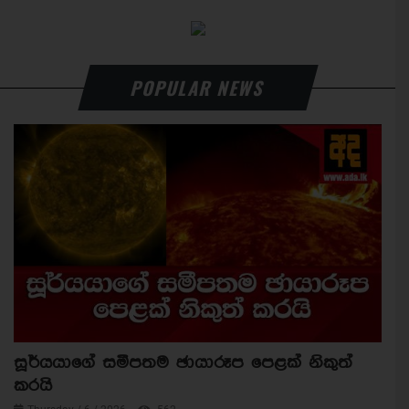
POPULAR NEWS
සූර්යයාගේ සමීපතම ඡායාරූප පෙළක් නිකුත්
කරයි