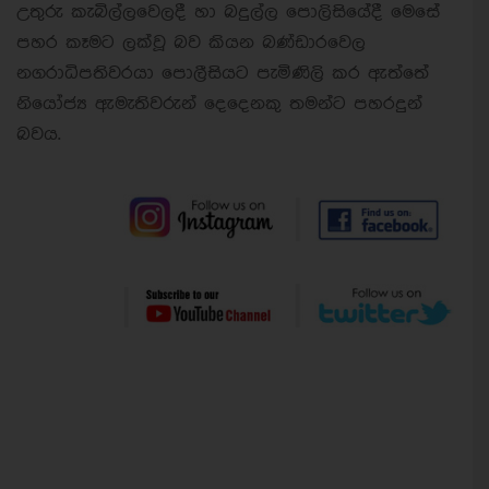
උතුරු කැබිල්ලවෙලදී හා බදුල්ල පොලිසියේදී මෙසේ
පහර කෑමට ලක්වූ බව කියන බණ්ඩාරවෙල
නගරාධිපතිවරයා පොලීසියට පැමිණිලි කර ඇත්තේ
නියෝජ්‍ය ඇමැතිවරුන් දෙදෙනකු තමන්ට පහරදුන්
බවය.