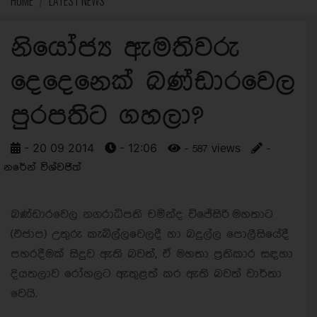
HOME
LATEST NEWS
නියෝජ්‍ය ඇමතිවරු
දෙදෙනෙක් බණ්ඩාරවෙල
පුරපතිට ගහලා?
- 20 09 2014
- 12:06
- 587 views
-
නරේන් විශ්වජිත්
බණ්ඩාරවෙල නගරාධිපති චමින්ද විජේසිරි මහතාට
(එජාප) උතුරු කැබිල්ලවෙලදී හා බදුල්ල පොලීසියේදී
පහරදීමක් සිදුව ඇති බවත්, ඒ මහතා ප්‍රතිකාර සඳහා
දියතලාව රෝහලට ඇතුළත් කර ඇති බවත් වාර්තා
වෙයි.