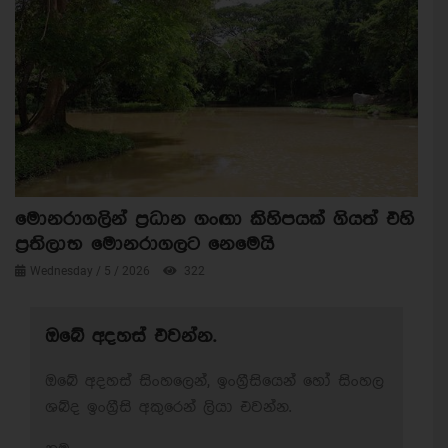
මොනරාගලින් ප්‍රධාන ගංඟා කිහිපයක් ගියත් එහි
ප්‍රතිලාභ මොනරාගලට නෙමෙයි
Wednesday / 5 / 2026
322
ඔබේ අදහස් එවන්න.
ඔබේ අදහස් සිංහලෙන්, ඉංග්‍රීසියෙන් හෝ සිංහල
ශබ්ද ඉංග්‍රීසි අකුරෙන් ලියා එවන්න.