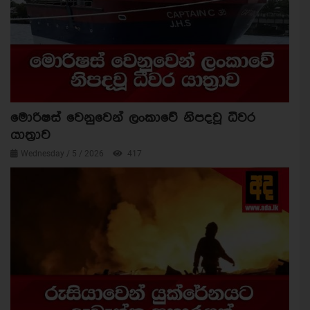
මොරිෂස් වෙනුවෙන් ලංකාවේ නිපදවූ ධීවර
යාත්‍රාව
Wednesday / 5 / 2026
417