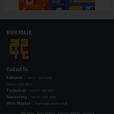
WWW.ADA.LK
Contact Us
Editorial :
+94 011 247 9642,
+94 011 247 9671
Technical :
+94 011 538 3437
Marketing :
+94 011 538 3439
Web Master :
Pradeep@admin.wnl.lk
WNL Home
Home Delivery
Advertise With Us
Feedback