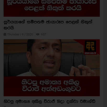
සූර්යයාගේ සමීපතම ඡායාරූප පෙළක් නිකුත්
කරයි
Thursday / 6 / 2026
657
හිටපු අමාත්‍ය අකිල විරාජ් 18දා දක්වා රිමාන්ඩ්