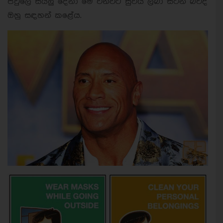
පවුලේ සියලු දෙනා මේ වනවිට සුවය ලබා සිටින බවද
ඔහු සඳහන් කළේය.