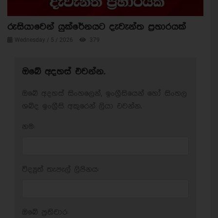
රුසියාවෙන් යුක්රේනයට දැවැන්ත ප්‍රහාරයක්
Wednesday / 5 / 2026
379
ඔබේ අදහස් එවන්න.
ඔබේ අදහස් සිංහලෙන්, ඉංග්‍රීසියෙන් හෝ සිංහල
ශබ්ද ඉංග්‍රීසි අකුරෙන් ලියා එවන්න.
නම:
විද්‍යුත් තැපැල් ලිපිනය:
ඔබේ ප‍්‍රතිචාර: