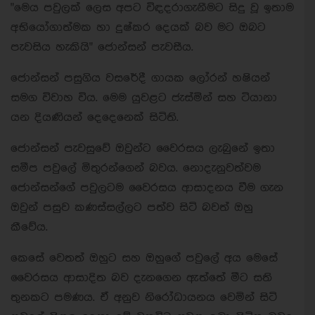
"මෙය පවුලක් ලෙස අපට විඳදරාගැනීමට සිදු වූ ඉතාම
අභියෝගාත්මක හා දුෂ්කර දෙයක් බව මට ඔබට
පැවසිය හැකියි" ජොන්සන් පැවසීය.
ජොන්සන් පසුගිය වසරේදී ගායක ලෝරන් හෂියන්
සමග විවාහ විය. මෙම යුවළට ජැස්මින් සහ ටියානා
යන දියණියන් දෙදෙනෙක් සිටිති.
ජොන්සන් පැවසුවේ ඔවුන්ට වෛරසය ලැබුනේ ඉතා
සමීප පවුලේ මිතුරන්ගෙන් බවය. නොදැනුවත්වම
ජොන්සන්ගේ පවුලටම වෛරසය ආසාදනය වීම ගැන
ඔවුන් පසුව කණස්සල්ලට පත්ව සිටි බවත් ඔහු
කීවේය.
කෙසේ වෙතත් ඔහුට සහ ඔහුගේ පවුලේ අය මෙසේ
වෛරසය ආසාදිත බව දැනගෙන ඇත්තේ මීට සති
තුනකට පමණය. ඒ අනුව නිරෝධායනය වෙමින් සිටි