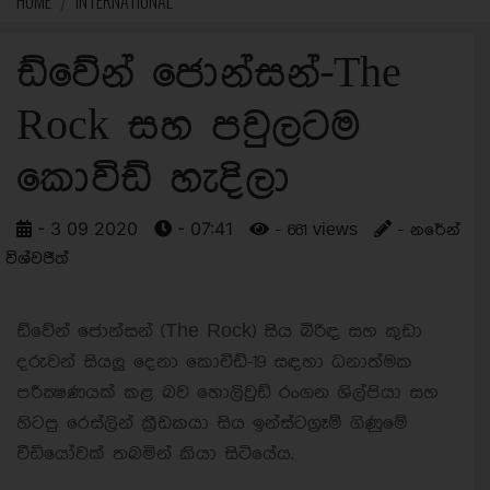
HOME
INTERNATIONAL
ඩ්වේන් ජොන්සන්-The
Rock සහ පවුලටම
කොවිඩ් හැදිලා
- 3 09 2020
- 07:41
- 661 views
- නරේන්
විශ්වජීත්
ඩ්වේන් ජොන්සන් (The Rock) සිය බිරිඳ සහ කුඩා
දරුවන් සියලු දෙනා කොවිඩ්-19 සඳහා ධනාත්මක
පරීක්‍ෂණයක් කළ බව හොලිවුඩ් රංගන ශිල්පියා සහ
හිටපු රෙස්ලින් ක්‍රීඩකයා සිය ඉන්ස්ටග්‍රෑම් ගිණුමේ
වීඩියෝවක් තබමින් කියා සිටියේය.