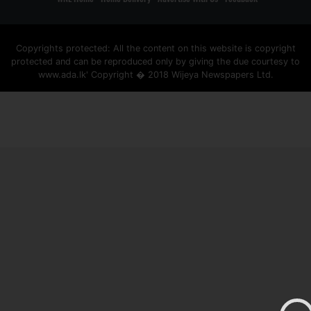
Copyrights protected: All the content on this website is copyright
protected and can be reproduced only by giving the due courtesy to
www.ada.lk' Copyright � 2018 Wijeya Newspapers Ltd.
ad space