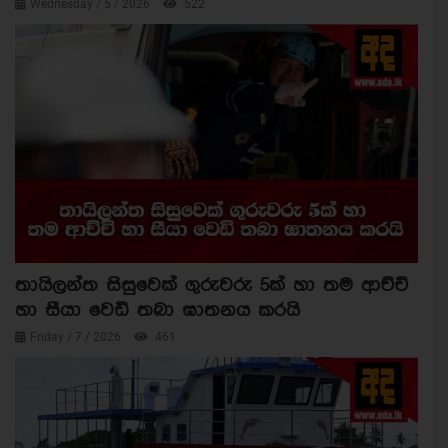
Wednesday / 5 / 2026
522
තායිලන්ත සිසුවෙක් ගුරුවරු 5ක් හා තම ආච්චි
හා සීයා වෙඩි තබා ඝාතනය කරයි
Friday / 7 / 2026
461