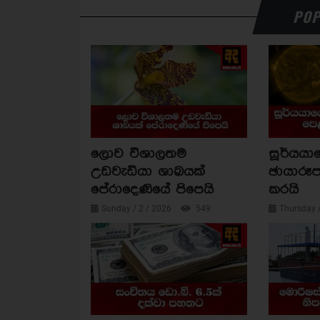
POP
ලොව විශාලතම
සූර්යය
උඩවැඩියා ශාඛයක්
ඡායාරූප
පේරාදෙණියේ පිපෙයි
කරයි
Sunday / 2 / 2026
549
Thursday 