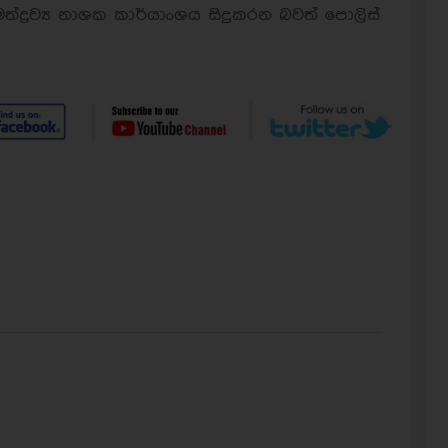
මත්ද්‍රව්‍ය නාශක කාර්යාංශය සිදුකරන බවත් පොලිස්