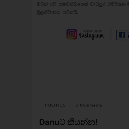
බ
වත් මේ සම්බන්ධයෙන් වැඩිදුර විමර්ශන
මූලස්ථානය පවසයි.
POLITICS
0 Comments