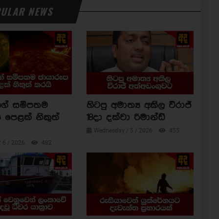
ULAR NEWS
ාගේ සමීපතම
හිටපු අමාත්‍ය අකිල විරාජ්
 පෙළක් නිකුත්
18දා දක්වා රිමාන්ඩ්
Wednesday / 5 / 2026
455
/ 6 / 2026
482