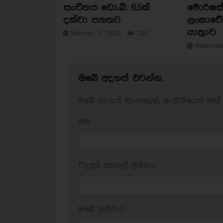
සංචිතය ඩො.බි. 6.5ක්
මොරිෂස්
දක්වා පහතට
ලංකාවේ 
යාත්‍රාව
Monday / 3 / 2026
339
Wednesday
ඔබේ අදහස් එවන්න.
ඔබේ අදහස් සිංහලෙන්, ඉංග්‍රීසියෙන් හෝ 
නම:
විද්‍යුත් තැපැල් ලිපිනය:
ඔබේ ප‍්‍රතිචාර: