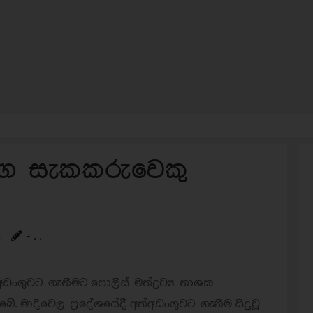
මග සැකකරුවෙකු
s
- . .
ඩංගුවට ගැනීමට පොලිස් මත්ද්‍රව්‍ය නාශක
ිබේ.
මාදිවෙල ප්‍රදේශයේදී
අත්අඩංගුවට ගැනීම සිදුවූ