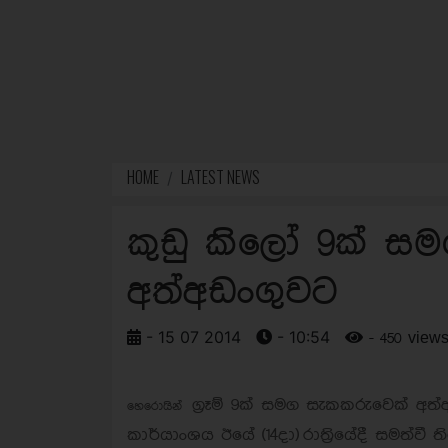
HOME
LATEST NEWS
කුඩු කිලෝ 9ක් ස
අත්අඩංගුවට
- 15 07 2014
- 10:54
- 450 view
ග්‍රෑම් 9ක් සමග සැකකරුවෙක් අත්අ
හෙරොයින්
කාර්යාංශය ඊයේ (14දා) රාත‍්‍රියේදී සමත්වී ත