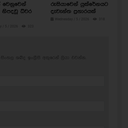
 වෙනුවෙන්
රුසියාවෙන් යුක්රේනයට
නිපදවූ ධීවර
දැවැන්ත ප්‍රහාරයක්
Wednesday / 5 / 2026
318
 / 5 / 2026
323
සිංහල ශබ්ද ඉංග්‍රීසි අකුරෙන් ලියා එවන්න.