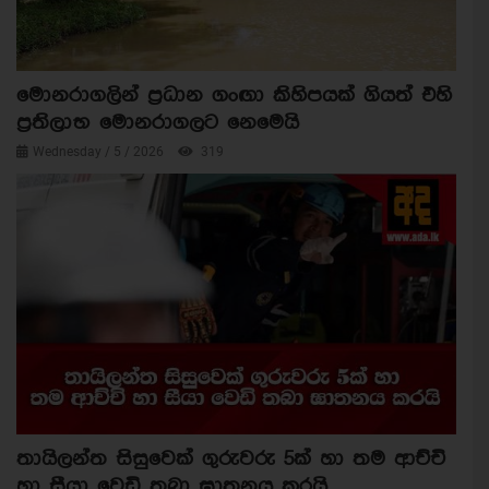
මොනරාගලින් ප්‍රධාන ගංඟා කිහිපයක් ගියත් එහි
ප්‍රතිලාභ මොනරාගලට නෙමෙයි
Wednesday / 5 / 2026
319
තායිලන්ත සිසුවෙක් ගුරුවරු 5ක් හා තම ආච්චි
හා සීයා වෙඩි තබා ඝාතනය කරයි