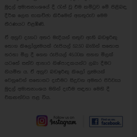
මුදල් අමාත්‍යාංශයේ දී රැස් වූ එම කමිටුව මේ පිළිබඳ
දීර්ඝ ලෙස සාකච්ඡා කිරීමෙන් අනතුරුව මෙම
තීරණයට එළඹිණි.
ඒ අනුව දැනට අතර මැදියන් සතුව ඇති බඩඉරිඟු
තොග කිලෝග්‍රෑමයක් රුපියල් 52.50 බැගින් සතොස
හරහා මිල දී ගෙන රුපියල් 45.00ක සහන මිලක්
යටතේ සත්ව ආහාර නිෂ්පාදකයන්ට ලබා දීමට
නියමිත ය. ඒ අනුව බඩඉරිඟු කිලෝ ග්‍රෑමයක්
වෙනුවෙන් සතොසට දැරීමට සිදුවන අමතර පිරිවැය
මුදල් අමාත්‍යාංශය මගින් දැරීම සඳහා මෙහි දී
එකඟත්වය පළ විය.