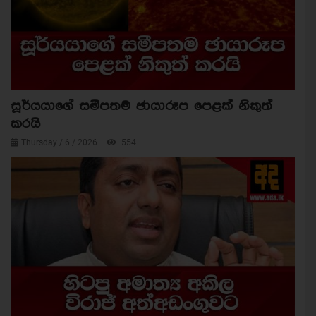
සූර්යයාගේ සමීපතම ඡායාරූප පෙළක් නිකුත්
කරයි
Thursday / 6 / 2026
554