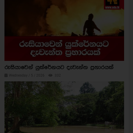
රුසියාවෙන් යුක්රේනයට දැවැන්ත ප්‍රහාරයක්
Wednesday / 5 / 2026
332