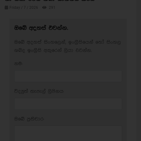
Friday / 7 / 2026
291
ඔබේ අදහස් එවන්න.
ඔබේ අදහස් සිංහලෙන්, ඉංග්‍රීසියෙන් හෝ සිංහල
ශබ්ද ඉංග්‍රීසි අකුරෙන් ලියා එවන්න.
නම:
විද්‍යුත් තැපැල් ලිපිනය:
ඔබේ ප‍්‍රතිචාර: