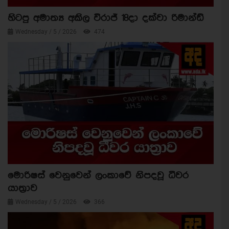
හිටපු අමාත්‍ය අකිල විරාජ් 18දා දක්වා රිමාන්ඩ්
Wednesday / 5 / 2026
474
මොරිෂස් වෙනුවෙන් ලංකාවේ නිපදවූ ධීවර
යාත්‍රාව
Wednesday / 5 / 2026
366