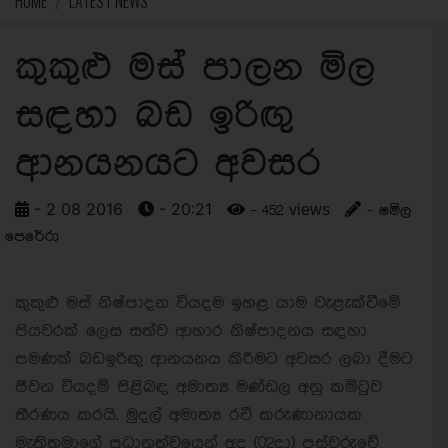
HOME
LATEST NEWS
කුකුළු මස් පාලන මිල
සඳහා බඩ ඉරිඟු
ආනයනයට අවසර
- 2 08 2016
- 20:21
- 452 views
- ෂමිල
පෙරේරා
කුකුළු මස් නිෂ්පාදන වියදම ඉහළ යාම වැළැක්වීමේ
පියවරක් ලෙස සත්ව ආහාර නිෂ්පාදනය සඳහා
පමණක් බඩඉරිඟු ආනයනය කිරීමට අවසර ලබා දීමට
ජීවන වියදම් පිළිබඳ අමාත්‍ය මණ්ඩල අනු කමිටුව
තීරණය කරයි. මුදල් අමාත්‍ය රවී කරුණානායක
මැතිතුමාගේ ප්‍රධානත්වයෙන් අද (02දා) පස්වරුවේ