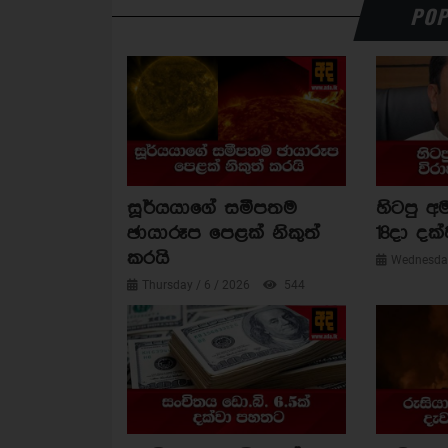
POP
සූර්යයාගේ සමීපතම
හිටපු අම
ඡායාරූප පෙළක් නිකුත්
18දා දක්
කරයි
Wednesday
Thursday / 6 / 2026
544