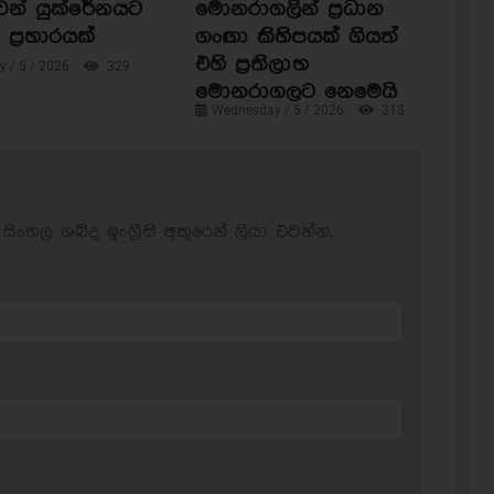
ෙන් යුක්රේනයට
මොනරාගලින් ප්‍රධාන
ප්‍රහාරයක්
ගංඟා කිහිපයක් ගියත්
එහි ප්‍රතිලාභ
 / 5 / 2026
329
මොනරාගලට නෙමෙයි
Wednesday / 5 / 2026
313
සිංහල ශබ්ද ඉංග්‍රීසි අකුරෙන් ලියා එවන්න.