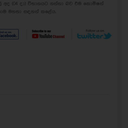
ලි අද (04 දා) විභාගයට ගන්නා බව එම කොමිෂන්
ානාම මහතා සඳහන් කළේය.