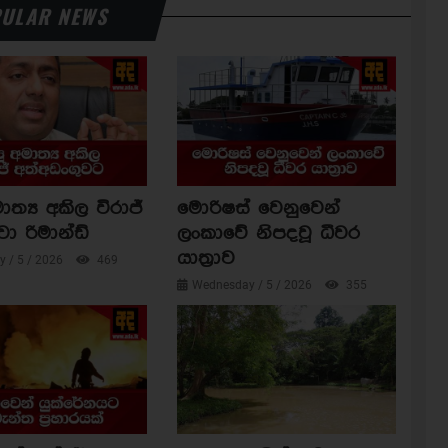
ULAR NEWS
ාත්‍ය අකිල විරාජ්
මොරිෂස් වෙනුවෙන්
වා රිමාන්ඩ්
ලංකාවේ නිපදවූ ධීවර
යාත්‍රාව
 / 5 / 2026
469
Wednesday / 5 / 2026
355