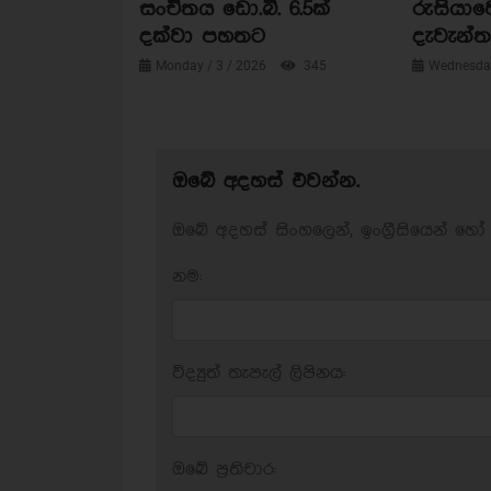
සංචිතය ඩො.බි. 6.5ක්
රුසියාව
දක්වා පහතට
දැවැන්ත 
Monday / 3 / 2026
345
Wednesday
ඔබේ අදහස් එවන්න.
ඔබේ අදහස් සිංහලෙන්, ඉංග්‍රීසියෙන් හෝ 
නම:
විද්‍යුත් තැපැල් ලිපිනය:
ඔබේ ප‍්‍රතිචාර: