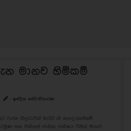
න මානව හිමිකම්
- ඉන්දික හේවාවිතාරණ
රාජ්‍ය නිලධාරීන් 16,000 ක් යොදාගැනීමේ
ෙරමුණ සහ එක්සත් ජාතික පක්ෂය විසින් මානව