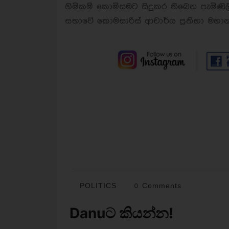
හිමිකම් කොමිසමට සිදුකර තිබෙන පැමිණි
සභාවේ කොමසාරිස් ආචාර්ය ප්‍රතිභා මහ
POLITICS
0 Comments