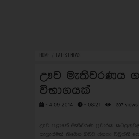
HOME
LATEST NEWS
ඌව මැතිවරණය ගැ
විභාගයක්
- 4 09 2014
- 08:21
- 307 views
ඌව පළාතේ මැතිවරණ ප්‍රචාරක කටයුතුවලට 
සැලැස්මක් තිබෙන බවට ජනතා විමුක්ති ප