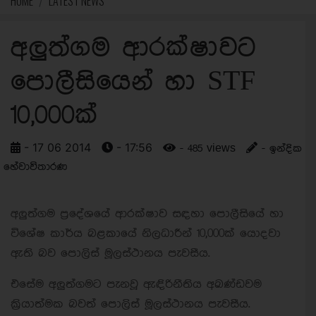
HOME
LATEST NEWS
අලුත්ගම ආරක්ෂාවට
පොලීසියෙන් හා STF
10,000ක්
- 17 06 2014
- 17:56
- 485 views
- ඉන්දික
හේවාවිතාරණ
අලුත්ගම ප්‍රදේශයේ ආරක්ෂාව සඳහා පොලීසියේ හා
විශේෂ කාර්ය බළකායේ නිලධාරීන් 10,000ක් යොදවා
ඇති බව පොලිස් මූලස්ථානය පැවසීය.
එසේම අලුත්ගමට පැනවූ ඇඳිරිනීතිය අඛණ්ඩවම
ක්‍රියාත්මක බවත් පොලිස් මූලස්ථානය පැවසීය.