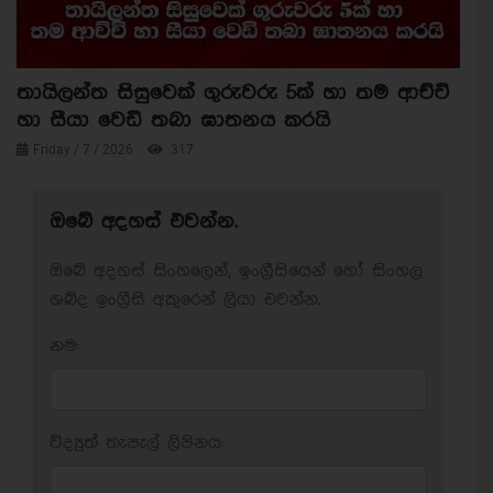
තායිලන්ත සිසුවෙක් ගුරුවරු 5ක් හා තම ආච්චි
හා සීයා වෙඩි තබා ඝාතනය කරයි
Friday / 7 / 2026
317
ඔබේ අදහස් එවන්න.
ඔබේ අදහස් සිංහලෙන්, ඉංග්‍රීසියෙන් හෝ සිංහල
ශබ්ද ඉංග්‍රීසි අකුරෙන් ලියා එවන්න.
නම:
විද්‍යුත් තැපැල් ලිපිනය: