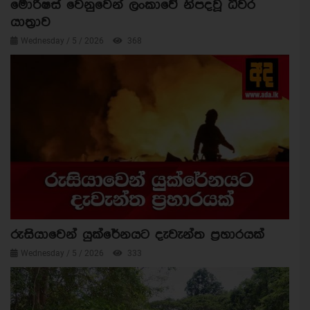
මොරිෂස් වෙනුවෙන් ලංකාවේ නිපදවූ ධීවර
යාත්‍රාව
Wednesday / 5 / 2026
368
රුසියාවෙන් යුක්රේනයට දැවැන්ත ප්‍රහාරයක්
Wednesday / 5 / 2026
333