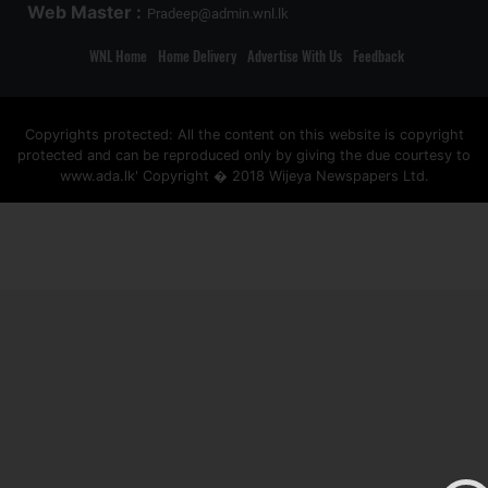
Web Master :
Pradeep@admin.wnl.lk
WNL Home
Home Delivery
Advertise With Us
Feedback
Copyrights protected: All the content on this website is copyright
protected and can be reproduced only by giving the due courtesy to
www.ada.lk' Copyright � 2018 Wijeya Newspapers Ltd.
ad space