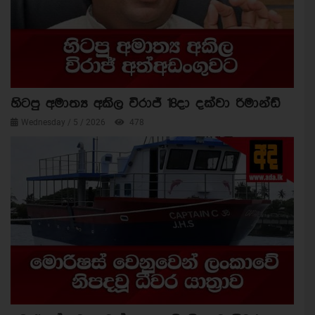
හිටපු අමාත්‍ය අකිල විරාජ් 18දා දක්වා රිමාන්ඩ්
Wednesday / 5 / 2026
478