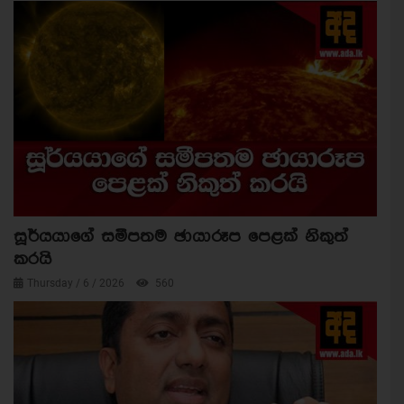
සූර්යයාගේ සමීපතම ඡායාරූප පෙළක් නිකුත්
කරයි
Thursday / 6 / 2026
560