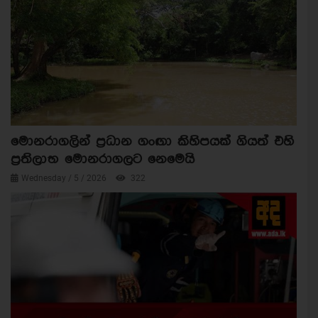
මොනරාගලින් ප්‍රධාන ගංඟා කිහිපයක් ගියත් එහි
ප්‍රතිලාභ මොනරාගලට නෙමෙයි
Wednesday / 5 / 2026
322