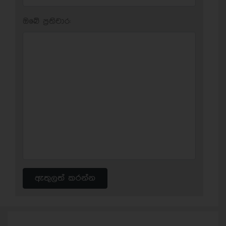
ඔබේ ප‍්‍රතිචාර:
ඇතුලත් කරන්න