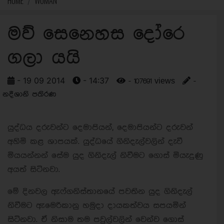
HOME
WOMAN
මව් සෙනෙහස දෝරෙ
ගලා යයි
- 19 09 2014
- 14:37
- 107691 views
-
නදීශානි පතිරණ
යුද්ධය දරුවන්ට දෙමාපියන්, දෙමාපියන්ට දරුවන්
අහිමි කළ ශාපයක්. යුද්ධයේ ගිනිදැල්වලින් දැවී
මියයන්නන් සේම යුද ගිනිදැල් නිවීමට ගොස් මියැදුණු
අයත් සිටිනවා.
මේ දිනවල ඇෆ්ගනිස්තානයේ පවතින යුද ගිනිදැල්
නිවීමට ඇමෙරිකානු හමුදා දායකත්වය සපයමින්
සිටිනවා. ඒ නිසාම තම පවුල්වලින් වෙන්ව ගොස්