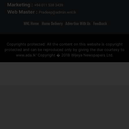
Marketing :
+94 011 538 3439
Web Master :
Pradeep@admin.wnl.lk
WNL Home
Home Delivery
Advertise With Us
Feedback
Copyrights protected: All the content on this website is copyright
protected and can be reproduced only by giving the due courtesy to
www.ada.lk' Copyright � 2018 Wijeya Newspapers Ltd.
ad space