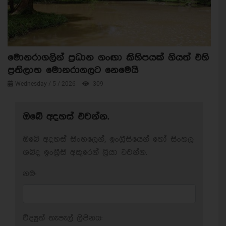
මොනරාගලින් ප්‍රධාන ගංඟා කිහිපයක් ගියත් එහි
ප්‍රතිලාභ මොනරාගලට නෙමෙයි
Wednesday / 5 / 2026
309
ඔබේ අදහස් එවන්න.
ඔබේ අදහස් සිංහලෙන්, ඉංග්‍රීසියෙන් හෝ සිංහල
ශබ්ද ඉංග්‍රීසි අකුරෙන් ලියා එවන්න.
නම:
විද්‍යුත් තැපැල් ලිපිනය: