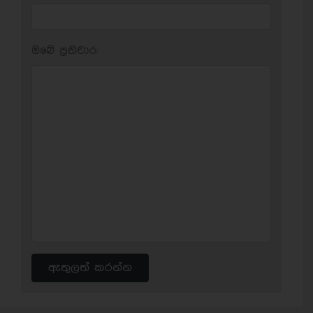
ඔබේ ප‍්‍රතිචාර:
ඇතුලත් කරන්න