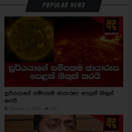
POPULAR NEWS
සූර්යයාගේ සමීපතම ඡායාරූප පෙළක් නිකුත්
කරයි
Thursday / 6 / 2026
540