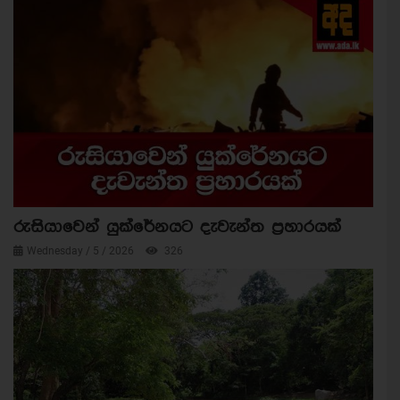
රුසියාවෙන් යුක්රේනයට දැවැන්ත ප්‍රහාරයක්
Wednesday / 5 / 2026
326