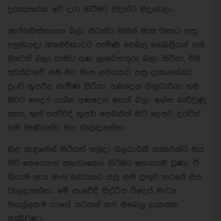
දුරුකතරක අවි දරා සිටීමට ඔවුන්ට සිදුවෙලා.
ඇෆ්ගනිස්තානය බලා පිටත්ව ගිහින් මාස 09කට පසු
පසුගියදා ඇමෙරිකාවට පැමිණි සෙබළ සෙබළියන් තම
නිවෙස් බලා යාමට අණ ලැබෙනතුරු බලා සිටියා. එම
අවස්ථාවේ තම මව මාස නවයකට පසු දැකගන්නට
පුංචි කූපර්ද පැමිණ සිටියා. අණදෙන නිලධාරියා තම
මවට ගෙදර යන්න අණදෙන තෙක් බලා ඉන්න බැරිවුණු
තැන, තුන් හැවිරිදි කූපර් සෙබළුන් සිටි දෙසට දුවවිත්
තම මෑණියන්ව සිප වැලඳගත්තා.
නිළ ඇඳුමෙන් සිටියත් හමුදා නිලධාරිනී කැතරින්ට සිය
මව් සෙනෙහස සඟවාගෙන සිටීමට නොහැකි වුණා. ඒ
නිසාම ඇය මාස නවයකට පසු තම පුතුව තරයේ සිප
වැලඳගත්තා. මේ සංවේදී සිද්ධිය විදෙස් මාධ්‍ය
සියල්ලකම පාහේ සටහන් කර තිබෙනු දැකගත
හැකිවුණා.