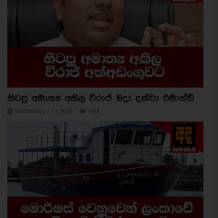
හිටපු අමාත්‍ය අකිල විරාජ් 18දා දක්වා රිමාන්ඩ්
Wednesday / 5 / 2026
464