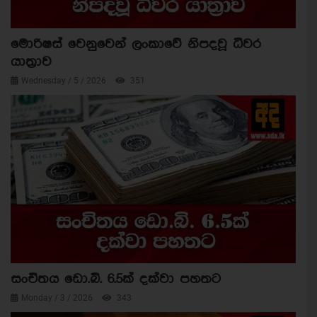
මොරිෂස් වෙනුවෙන් ලංකාවේ නිපදවූ ධීවර
යාත්‍රාව
Wednesday / 5 / 2026
351
සංචිතය ඩො.බි. 6.5ක් දක්වා පහතට
Monday / 3 / 2026
343