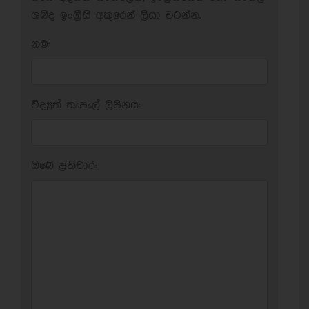
ශබ්ද ඉංග්‍රීසි අකුරෙන් ලියා එවන්න.
නම:
විද්‍යුත් තැපැල් ලිපිනය:
ඔබේ ප‍්‍රතිචාර: