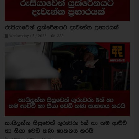
රුසියාවෙන් යුක්රේනයට දැවැන්ත ප්‍රහාරයක්
Wednesday / 5 / 2026
333
තායිලන්ත සිසුවෙක් ගුරුවරු 5ක් හා තම ආච්චි
හා සීයා වෙඩි තබා ඝාතනය කරයි