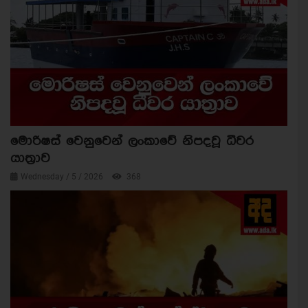
මොරිෂස් වෙනුවෙන් ලංකාවේ නිපදවූ ධීවර
යාත්‍රාව
Wednesday / 5 / 2026
368