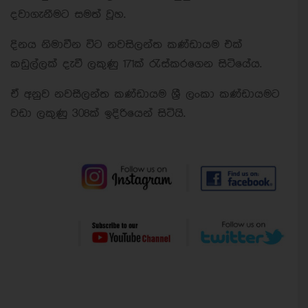
දවාගැනීමට සමත් වූහ.
දිනය නිමාවීන විට නවසිලන්ත කණ්ඩායම එක්
කඩුල්ලක් දැවී ලකුණු 171ක් රැස්කරගෙන සිටියේය.
ඒ අනුව නවසීලන්ත කණ්ඩායම ශ්‍රී ලංකා කණ්ඩායමට
වඩා ලකුණු 308ක් ඉදිරියෙන් සිටියි.