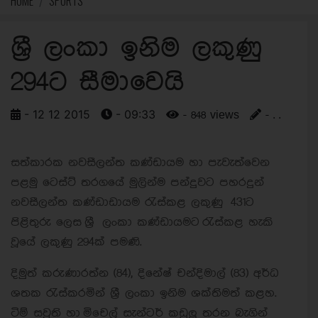
HOME
SPORTS
ශ්‍රී ලංකා ඉනිම ලකුණු
294ට සීමාවෙයි
- 12 12 2015
- 09:33
- 848 views
- . .
සත්කාරක නවසීලන්ත කණ්ඩායම හා පැවැත්වෙන
පළමු ටෙස්ට් තරගයේ මුලින්ම පන්දුවට පහරදුන්
නවසීලන්ත කණ්ඩාඩායම රැස්කළ ලකුණු 431ට
පිළිතුරු ලෙස ශ්‍රී ලංකා කණ්ඩායමට රැස්කළ හැකි
වූයේ ලකුණු 294ක් පමණි.
දිමුත් කරුණාරත්න (84), දිනේෂ් චන්දිමාල් (83) අර්ධ
ශතක රැස්කරමින් ශ්‍රී ලංකා ඉනිම ශක්තිමත් කළහ.
ටිම් සවුති හා මිචෙල් සැන්ටර් කඩුලු තරන බැගින්