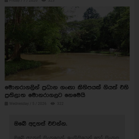
Friday / 7 / 2026
323
මොනරාගලින් ප්‍රධාන ගංඟා කිහිපයක් ගියත් එහි
ප්‍රතිලාභ මොනරාගලට නෙමෙයි
Wednesday / 5 / 2026
322
ඔබේ අදහස් එවන්න.
ඔබේ අදහස් සිංහලෙන්, ඉංග්‍රීසියෙන් හෝ සිංහල