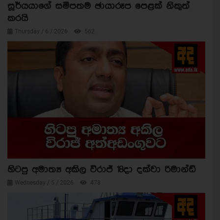
සූර්යයාගේ සමීපතම ඡායාරූප පෙළක් නිකුත්
කරයි
Thursday / 6 / 2026
562
හිටපු අමාත්‍ය අකිල විරාජ් 18දා දක්වා රිමාන්ඩ්
Wednesday / 5 / 2026
478