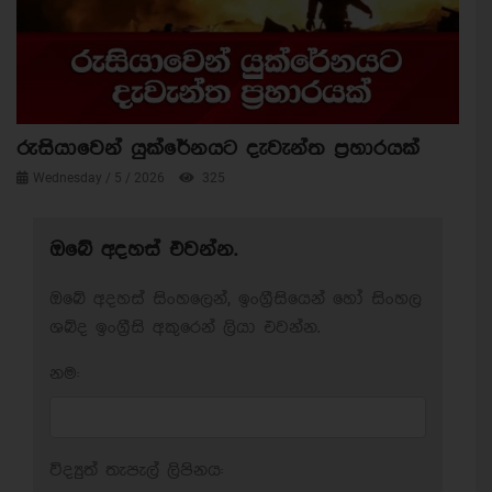
රුසියාවෙන් යුක්රේනයට දැවැන්ත ප්‍රහාරයක්
Wednesday / 5 / 2026
325
ඔබේ අදහස් එවන්න.
ඔබේ අදහස් සිංහලෙන්, ඉංග්‍රීසියෙන් හෝ සිංහල
ශබ්ද ඉංග්‍රීසි අකුරෙන් ලියා එවන්න.
නම:
විද්‍යුත් තැපැල් ලිපිනය: