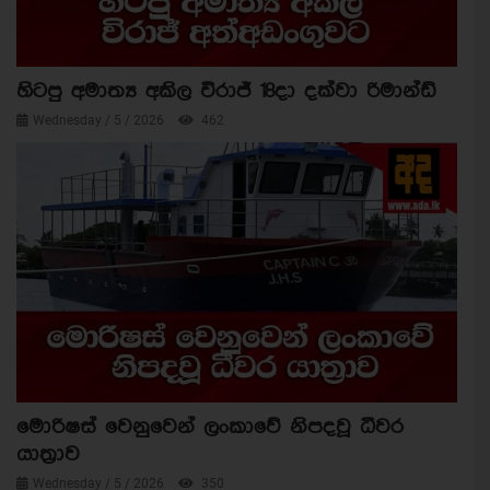
හිටපු අමාත්‍ය අකිල විරාජ් 18දා දක්වා රිමාන්ඩ්
Wednesday / 5 / 2026
462
මොරිෂස් වෙනුවෙන් ලංකාවේ නිපදවූ ධීවර
යාත්‍රාව
Wednesday / 5 / 2026
350