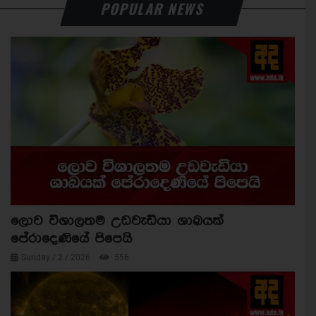
POPULAR NEWS
ලොව විශාලතම උඩවැඩියා ශාඛයක්
පේරාදෙණියේ පිපෙයි
Sunday / 2 / 2026
556