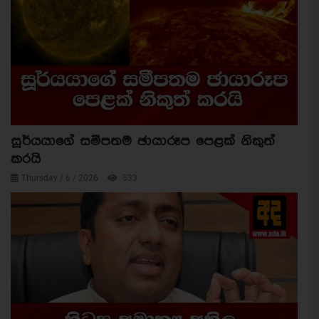
සූර්යයාගේ සමීපතම ඡායාරූප පෙළක් නිකුත්
කරයි
Thursday / 6 / 2026
533