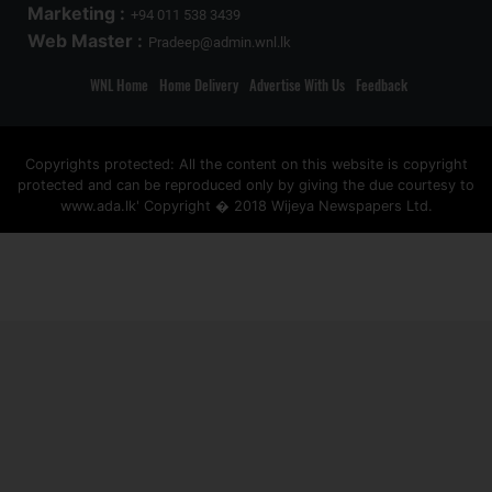
Marketing :
+94 011 538 3439
Web Master :
Pradeep@admin.wnl.lk
WNL Home
Home Delivery
Advertise With Us
Feedback
Copyrights protected: All the content on this website is copyright
protected and can be reproduced only by giving the due courtesy to
www.ada.lk' Copyright � 2018 Wijeya Newspapers Ltd.
ad space