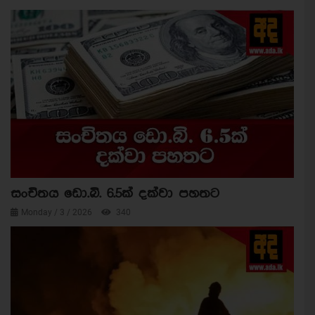
සංචිතය ඩො.බි. 6.5ක් දක්වා පහතට
Monday / 3 / 2026
340