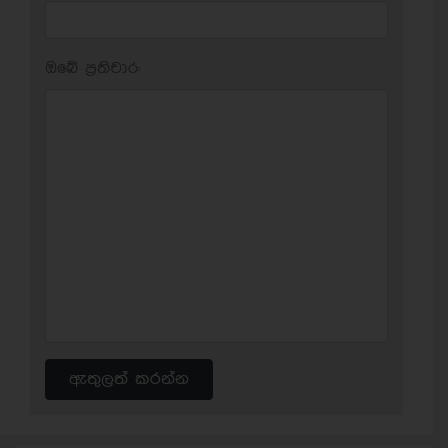
ඔබේ ප‍්‍රතිචාර:
ඇතුලත් කරන්න