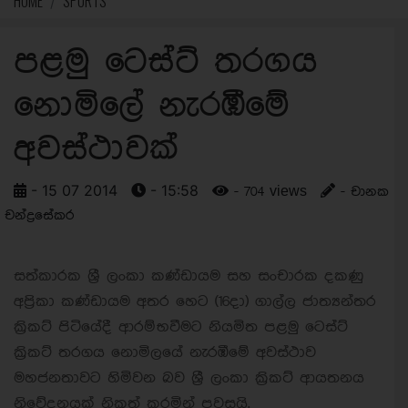
HOME
SPORTS
පළමු ටෙස්ට් තරගය
නොමිලේ නැරඹීමේ
අවස්ථාවක්
- 15 07 2014
- 15:58
- 704 views
- චානක
චන්ද්‍රසේකර
සත්කාරක ශ්‍රී ලංකා කණ්ඩායම සහ සංචාරක දකණු
අප්‍රිකා කණ්ඩායම අතර හෙට (16දා) ගාල්ල ජාත්‍යන්තර
ක්‍රිකට් පිටියේදී ආරම්භවීමට නියමිත පළමු ටෙස්ට්
ක්‍රිකට් තරගය නොමිලයේ නැරඹීමේ අවස්ථාව
මහජනතාවට හිමිවන බව ශ්‍රී ලංකා ක්‍රිකට් ආයතනය
නිවේදනයක් නිකුත් කරමින් පවසයි.