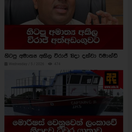
හිටපු අමාත්‍ය අකිල විරාජ් 18දා දක්වා රිමාන්ඩ්
Wednesday / 5 / 2026
474