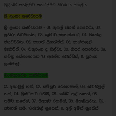
මුලින්ම පන්දුවට පහරදීමට තීරණය කළේය.
ශ්‍රී ලංකා කණ්ඩායම
ශ්‍රී ලංකා කණ්ඩායම - 01. කුසල් ජනිත් පෙරේරා, 02.
ළහිරු තිරිමාන්න, 03. කුමාර් සංගක්කාර, 04. මහේල
ජයවර්ධන, 05. අශාන් ප්‍රියන්ජන්, 06. ඇන්ජලෝ
මැතිව්ස්, 07. චතුරංග ද සිල්වා, 08. තිසර පෙරේරා, 09.
සචිත්‍ර සේනානායක 10. අජන්ත මෙන්ඩිස්, 11. සුරංග
ලක්මාල්
බංග්ලාදේශ කණ්ඩායම
01. අනාමුල් හක්, 02. සම්සූර් රෙහෙමාන්, 03. මොනිමුල්
හක්, 04. මුෂ්ෆිකර් රහීම්, 05. ශකිබ් අල් හසන්, 06.
නසීර් හුසේන්, 07. සිඅයුර් රහමන්, 08. මහමුදුල්ලා, 09.
අර්ෆත් සනී, 10.රූබල් හුසෙන්, 11. අල් අමීන් හුසේන්