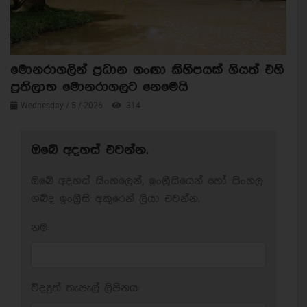
මොනරාගලින් ප්‍රධාන ගංඟා කිහිපයක් ගියත් එහි
ප්‍රතිලාභ මොනරාගලට නෙමෙයි
Wednesday / 5 / 2026
314
ඔබේ අදහස් එවන්න.
ඔබේ අදහස් සිංහලෙන්, ඉංග්‍රීසියෙන් හෝ සිංහල
ශබ්ද ඉංග්‍රීසි අකුරෙන් ලියා එවන්න.
නම:
විද්‍යුත් තැපැල් ලිපිනය: