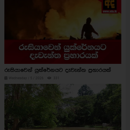
රුසියාවෙන් යුක්රේනයට දැවැන්ත ප්‍රහාරයක්
Wednesday / 5 / 2026
331