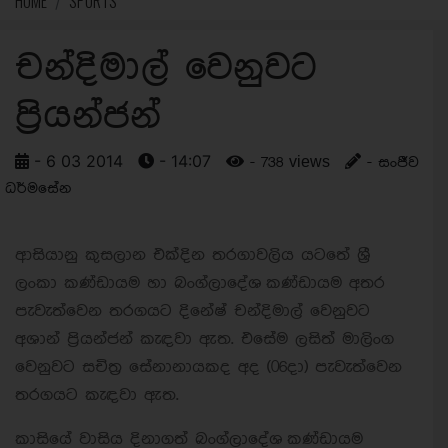
HOME
SPORTS
චන්දිමාල් වෙනුවට
ප්‍රියන්ජන්
- 6 03 2014
- 14:07
- 738 views
- සංජීව
ධර්මසේන
ආසියානු කුසලාන එක්දින තරගාවලිය යටතේ ශ්‍රී
ලංකා කණ්ඩායම හා බංග්ලාදේශ කණ්ඩායම අතර
පැවැත්වෙන තරගයට දිනේෂ් චන්දිමාල් වෙනුවට
අශාන් ප්‍රියන්ජන් කැඳවා ඇත. එසේම ලසිත් මාලිංග
වෙනුවට සචිත්‍ර සේනානායකද අද (06දා) පැවැත්වෙන
තරගයට කැඳවා ඇත.
කාසියේ වාසිය දිනාගත් බංග්ලාදේශ කණ්ඩායම