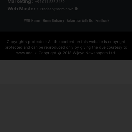
Marketing :
+94 011 538 3439
Web Master :
Pradeep@admin.wnl.lk
WNL Home
Home Delivery
Advertise With Us
Feedback
Copyrights protected: All the content on this website is copyright
protected and can be reproduced only by giving the due courtesy to
www.ada.lk' Copyright � 2018 Wijeya Newspapers Ltd.
ad space