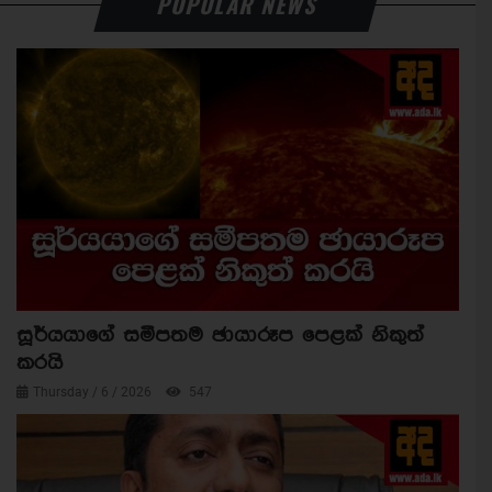
POPULAR NEWS
සූර්යයාගේ සමීපතම ඡායාරූප පෙළක් නිකුත්
කරයි
Thursday / 6 / 2026
547