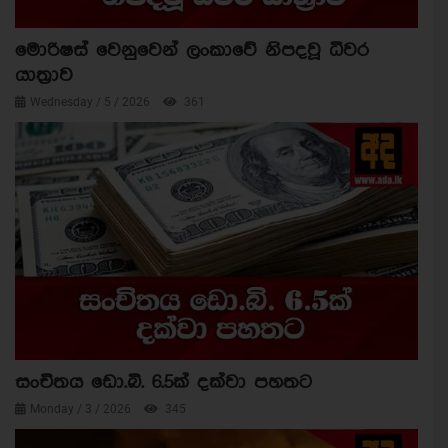
මොරිෂස් වෙනුවෙන් ලංකාවේ නිපදවූ ධීවර
යාත්‍රාව
Wednesday / 5 / 2026
361
සංචිතය ඩො.බි. 6.5ක් දක්වා පහතට
Monday / 3 / 2026
345