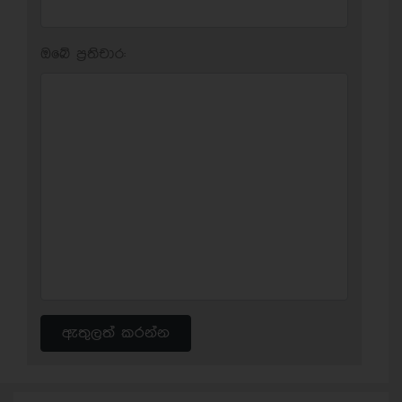
ඔබේ ප‍්‍රතිචාර:
ඇතුලත් කරන්න