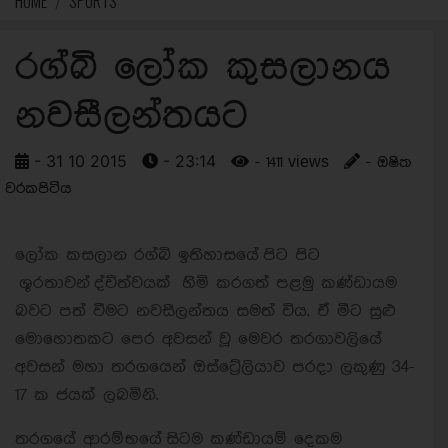
HOME
SPORTS
රග්බි ලෝක කුසලානය
නවසීලන්තයට
- 31 10 2015
- 23:14
- 1411 views
- ඔෂිත
වරකපිටිය
ලෝක කසලාන රග්බි ඉතිහාසයේ පිට පිට
ශූරතාවන් ද්විත්වයක් හිිමි කරගත් පළමු කණ්ඩායම
බවට පත් වීමට නවසීලන්තය සමත් විය. ඒ මීට සුළු
මොහොතකට පෙර අවසන් වූ මෙවර තරගාවලියේ
අවසන් මහා තරගයෙන් ඔස්ට්‍රේලියාව පරදා ලකුණු 34-
17 ක ජයක් ලබමිනි.
තරගයේ ආරම්භයේ සිටම කණ්ඩායම් දෙකම