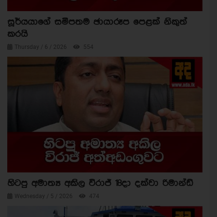
සූර්යයාගේ සමීපතම ඡායාරූප පෙළක් නිකුත්
කරයි
Thursday / 6 / 2026
554
හිටපු අමාත්‍ය අකිල විරාජ් 18දා දක්වා රිමාන්ඩ්
Wednesday / 5 / 2026
474