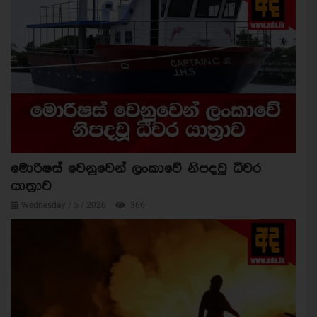
මොරිෂස් වෙනුවෙන් ලංකාවේ නිපදවූ ධීවර
යාත්‍රාව
Wednesday / 5 / 2026
366