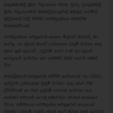
ආක්‍රමණශීලී ක්‍රීඩා විලාශයක නිරත වුවද උපක්‍රමශීලී
ක්‍රීඩා විලාශයකින් ඔස්ට්‍රේලියානුවන් මෙල්ල කරමින්
ඉදිරියෙන් රැදී සිටීමට නවසීලන්තය සමත්වීම
විශේෂත්වයකි.
නවසීලන්තය වෙනුවෙන් නෙහෙ මිල්නේ ස්කඩර්, මා
නෝනු හා බූඩන් බැරට් උත්සාහක දිනුම් වාර්තා කළ
අතර ඉන් දෙකක් , දඩුවම් පහර 4 ක් හා ඩ්‍රොප්
ගෝලයක් සාර්ථක කර ගැනීමට ඩෑන් කාටර් සමත්
විය.
ඔස්ට්‍රේලියාව වෙනුවෙන් ඩේවිඩ් පෝකොක් හා ටැවිටා
කුරිඩ්‍රානි උත්සාහක දිනුම් වාර්තා කළ අතර එම
ද්විත්වයම හා එක් දඩුවම් පහරක් සාර්ථක කර
ගැනීමට බර්නාඩ් ෆොලී සමත් විය. අවසන් තරගයේ
වීරයා සම්මානය නවසීලන්ත වෙනුවෙන් පාදයෙන්
විශිෂ්ට දස්කම් දැක්වූ ෆ්ලයි හාෆ් ක්‍රීඩක ඩෑන් කාටර්ට