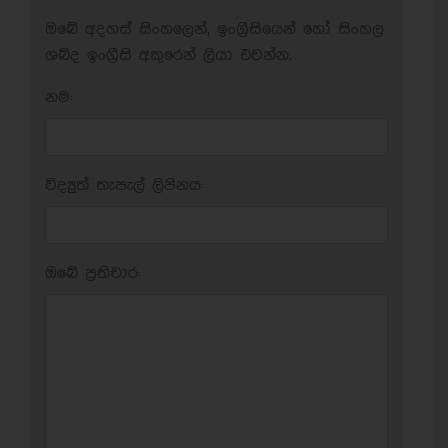
ඔබේ අදහස් සිංහලෙන්, ඉංග්‍රීසියෙන් හෝ සිංහල
ශබ්ද ඉංග්‍රීසි අකුරෙන් ලියා එවන්න.
නම:
විද්‍යුත් තැපැල් ලිපිනය:
ඔබේ ප‍්‍රතිචාර: