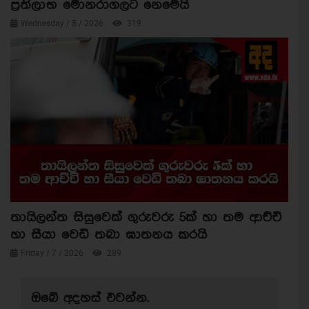
ප්‍රතිලාභ මොනරාගලට නෙමෙයි
Wednesday / 5 / 2026
319
තායිලන්ත සිසුවෙක් ගුරුවරු 5ක් හා තම ආච්චි
හා සීයා වෙඩි තබා ඝාතනය කරයි
Friday / 7 / 2026
289
ඔබේ අදහස් එවන්න.