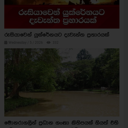
රුසියාවෙන් යුක්රේනයට දැවැන්ත ප්‍රහාරයක්
Wednesday / 5 / 2026
332
මොනරාගලින් ප්‍රධාන ගංඟා කිහිපයක් ගියත් එහි