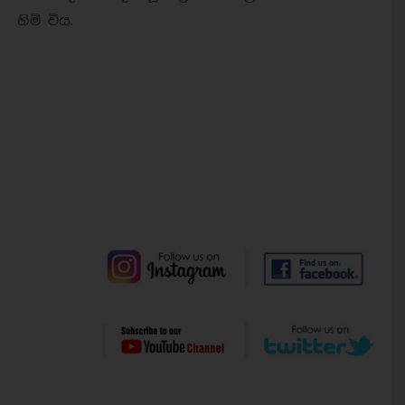
හිමි විය.