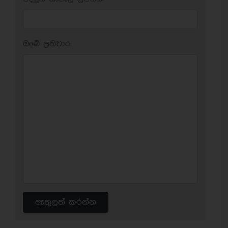
ඔබේ ප‍්‍රතිචාර:
ඇතුලත් කරන්න