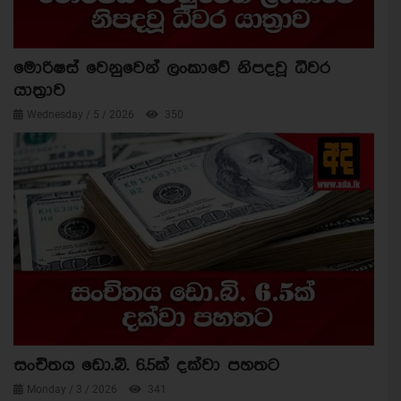
මොරිෂස් වෙනුවෙන් ලංකාවේ නිපදවූ ධීවර
යාත්‍රාව
Wednesday / 5 / 2026
350
සංචිතය ඩො.බි. 6.5ක් දක්වා පහතට
Monday / 3 / 2026
341