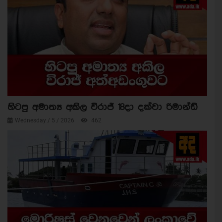
හිටපු අමාත්‍ය අකිල විරාජ් 18දා දක්වා රිමාන්ඩ්
Wednesday / 5 / 2026
462