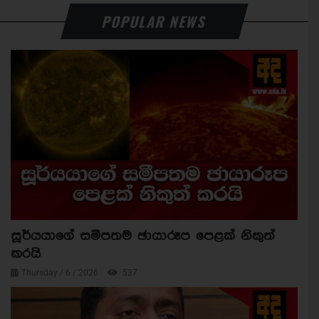
POPULAR NEWS
සූර්යයාගේ සමීපතම ඡායාරූප පෙළක් නිකුත්
කරයි
Thursday / 6 / 2026
537