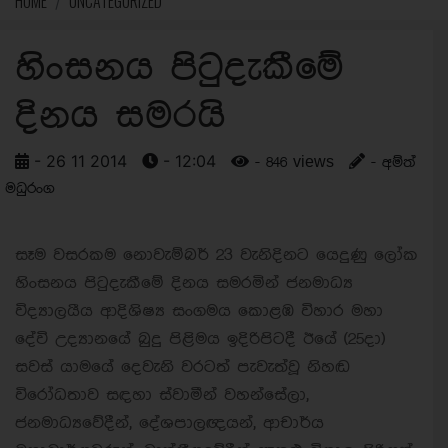
HOME
UNCATEGORIZED
හිංසනය පිටුදැකීමේ
දිනය සමරයි
- 26 11 2014
- 12:04
- 846 views
- අම්ත්
මධුරංග
සෑම වසරකම නොවැම්බර් 23 වැනිදිනට යෙදුණු ලෝක
හිංසනය පිටුදැකීමේ දිනය සමරමින් ජනමාධ්‍ය
විද්‍යාලයීය ආදිශිෂ්‍ය සංගමය කොළඹ විහාර මහා
දේවි උද්‍යානයේ බුදු පිළිමය ඉදිරිපිටදී ඊයේ (25දා)
සවස් යාමයේ දෙවැනි වරටත් පැවැත්වූ නිහඬ
විරෝධතාව සඳහා ස්වාමීන් වහන්සේලා,
ජනමාධ්‍යවේදීන්, දේශපාලඥයන්, ආචාර්ය