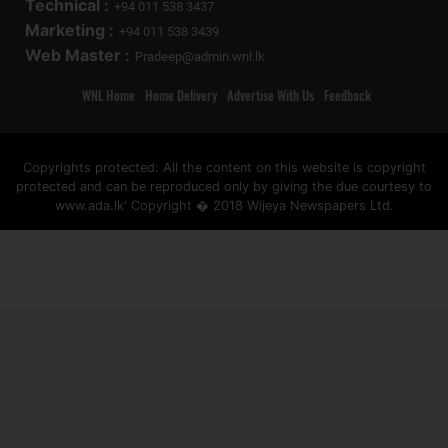
Technical :
+94 011 538 3437
Marketing :
+94 011 538 3439
Web Master :
Pradeep@admin.wnl.lk
WNL Home
Home Delivery
Advertise With Us
Feedback
Copyrights protected: All the content on this website is copyright
protected and can be reproduced only by giving the due courtesy to
www.ada.lk' Copyright � 2018 Wijeya Newspapers Ltd.
ad space