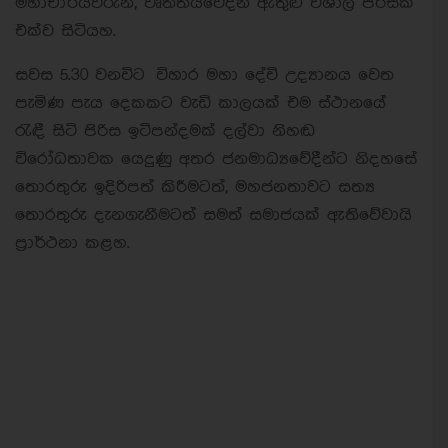
මහාචාර්යවරුන්, වෘත්තීයවේදීන් ඇතුළු විශාල පිරිසක්
එක්ව සිටියහ.
සවස 5.30 වනවිට විහාර මහා දේවි උද්‍යානය වෙත
පැමිණ පැය දෙකකට වැඩි කාලයක් එම ස්ථානයේ
රැඳී සිටි පිරිස ඉටිපන්දමක් දල්වා නිහඬ
විරෝධතාවක යෙදුණු අතර ජනමාධ්‍යවේදීන්ට නිදහසේ
තොරතුරු ඉදිරිපත් කිරීමටත්, මහජනතාවට සත්‍ය
තොරතුරු දැනගැනීමටත් සමත් සමාජයක් ඇතිවේවායි
ප්‍රාර්ථනා කළහ.