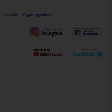
ඡායාරූප - චානුක කුලසේකර