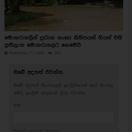
මොනරාගලින් ප්‍රධාන ගංඟා කිහිපයක් ගියත් එහි
ප්‍රතිලාභ මොනරාගලට නෙමෙයි
Wednesday / 5 / 2026
304
ඔබේ අදහස් එවන්න.
ඔබේ අදහස් සිංහලෙන්, ඉංග්‍රීසියෙන් හෝ සිංහල
ශබ්ද ඉංග්‍රීසි අකුරෙන් ලියා එවන්න.
නම:
විද්‍යුත් තැපැල් ලිපිනය: