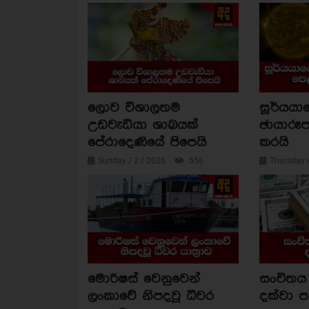
ලොව විශාලතම
සූර්යය
උඩවැඩියා ශාඛයක්
ඡායාරූප
පේරාදෙණියේ පිපෙයි
කරයි
Sunday / 2 / 2026
556
Thursday 
මොරිෂස් වෙනුවෙන්
සංචිතය 
ලංකාවේ නිපදවූ ධීවර
දක්වා 