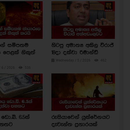
ාගේ සමීපතම
හිටපු අමාත්‍ය අකිල විරාජ්
 පෙළක් නිකුත්
18දා දක්වා රිමාන්ඩ්
Wednesday / 5 / 2026
462
/ 6 / 2026
536
ඩො.බි. 6.5ක්
රුසියාවෙන් යුක්රේනයට
පහතට
දැවැන්ත ප්‍රහාරයක්