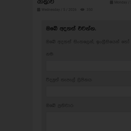
යාත්‍රාව
Monday / 
Wednesday / 5 / 2026
350
ඔබේ අදහස් එවන්න.
ඔබේ අදහස් සිංහලෙන්, ඉංග්‍රීසියෙන් හෝ 
නම:
විද්‍යුත් තැපැල් ලිපිනය:
ඔබේ ප‍්‍රතිචාර: