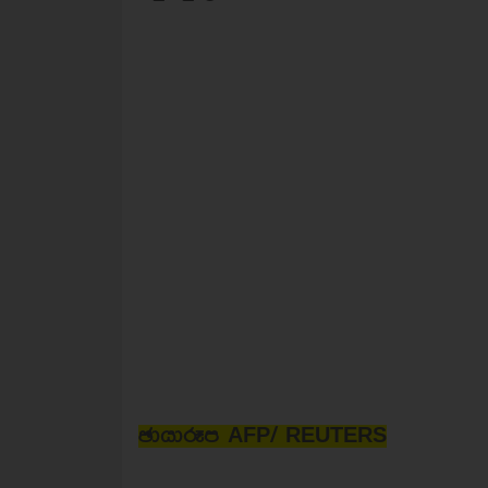
ඡායාරූප AFP/ REUTERS