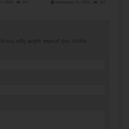
3 / 2026
341
Wednesday / 5 / 2026
325
සිංහල ශබ්ද ඉංග්‍රීසි අකුරෙන් ලියා එවන්න.