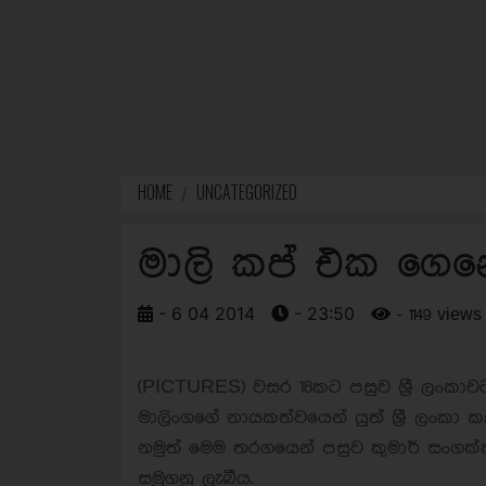
HOME
UNCATEGORIZED
මාලි කප් එක ගෙන
- 6 04 2014
- 23:50
- 1149 views
(PICTURES) වසර 18කට පසුව ශ්‍රී ලංකා
මාලිංගගේ නායකත්වයෙන් යුත් ශ්‍රී ලංකා
නමුත් මෙම තරගයෙන් පසුව කුමාර් සංගක
සමුගනු ලැබීය.