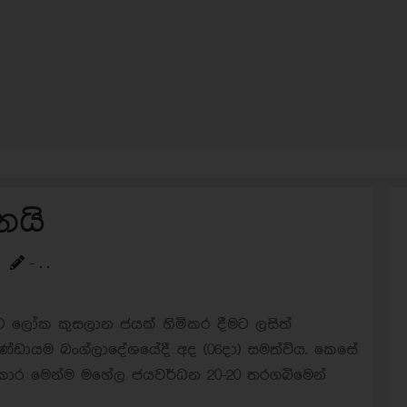
ෙයි
- . .
වට ලෝක කුසලාන ජයක් හිමිකර දීමට ලසිත්
 කණ්ඩායම බංග්ලාදේශයේදී අද (06දා) සමත්විය. කෙසේ
්කාර මෙන්ම මහේල ජයවර්ධන 20-20 තරගබිමෙන්