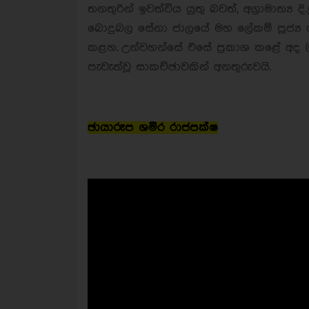
තනතුරින් ඉවත්විය යුතු බවත්, අග්‍රාමාත්‍
බොදුබල සේනා ජාලයේ මහ ලේකම් පූජ්‍ය
කළහ.
උන්වහන්සේ එසේ ප්‍රකාශ කළේ අද (0
පැවැත්වූ සාකච්ඡාවකින් අනතුරුවයි.
ඡායාරූප ශමීර රාජපක්ෂ