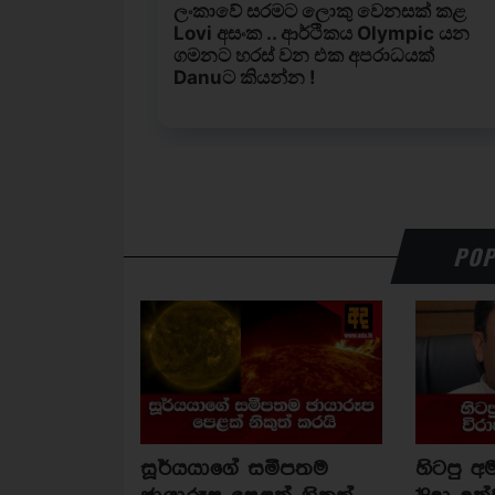
POP
සූර්යයාගේ සමීපතම
හිටපු අම