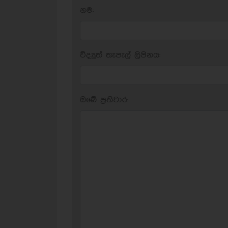
නම:
විද්‍යුත් තැපැල් ලිපිනය:
ඔබේ ප‍්‍රතිචාර: