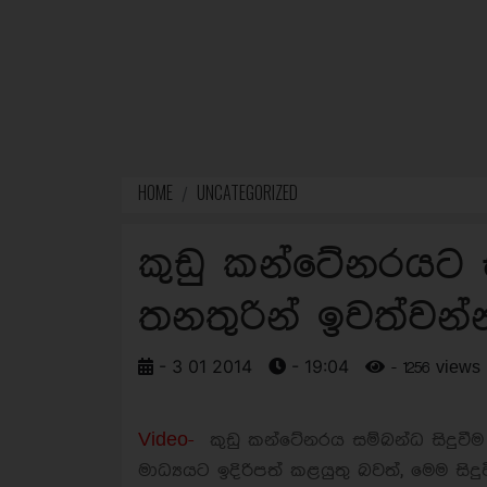
HOME
UNCATEGORIZED
කුඩු කන්ටේනරයට 
තනතුරින් ඉවත්වන
- 3 01 2014
- 19:04
- 1256 views
Video-
කුඩු කන්ටේනරය සම්බන්ධ සිදුවීම 
මාධ්‍යයට ඉදිරිපත් කළයුතු බවත්, මෙම ස