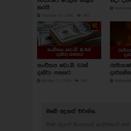
ඡායාරූප පෙළක් නිකුත්
18දා දක්
කරයි
Wednesday
Thursday / 6 / 2026
540
සංචිතය ඩො.බි. 6.5ක්
රුසියාව
දක්වා පහතට
දැවැන්ත 
Monday / 3 / 2026
343
Wednesday
ඔබේ අදහස් එවන්න.
ඔබේ අදහස් සිංහලෙන්, ඉංග්‍රීසියෙන් හෝ 