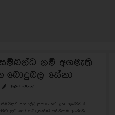
සම්බන්ධ නම් අගමැති
්න-බොදුබල සේනා
- චාමර සම්පත්
පිළිබඳව පැහැදිලි ප්‍රකාශයක් ඉතා ඉක්මනින්
ිදුවීමට සුළු හෝ සබඳතාවක් පවතීනම් අගමැති