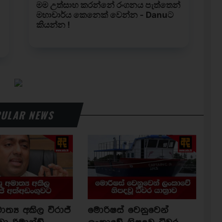
ULAR NEWS
ාත්‍ය අකිල විරාජ්
මොරිෂස් වෙනුවෙන්