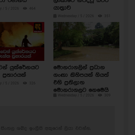
වා රිමාන්ඩ්
ලංකාවේ නිපදවූ ධීවර
යාත්‍රාව
 / 5 / 2026
464
Wednesday / 5 / 2026
351
ෙන් යුක්රේනයට
මොනරාගලින් ප්‍රධාන
ප්‍රහාරයක්
ගංඟා කිහිපයක් ගියත්
එහි ප්‍රතිලාභ
 / 5 / 2026
326
මොනරාගලට නෙමෙයි
Wednesday / 5 / 2026
309
සිංහල ශබ්ද ඉංග්‍රීසි අකුරෙන් ලියා එවන්න.