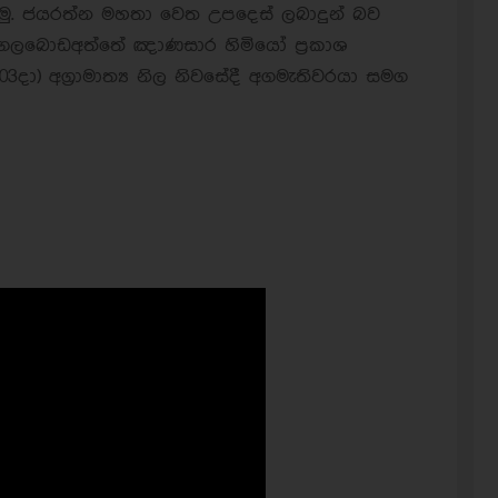
ය දි.මු. ජයරත්න මහතා වෙත උපදෙස් ලබාදුන් බව
 ගලබොඩඅත්තේ ඤාණසාර හිමියෝ ප්‍රකාශ
3දා) අග්‍රාමාත්‍ය නිල නිවසේදී අගමැතිවරයා සමග