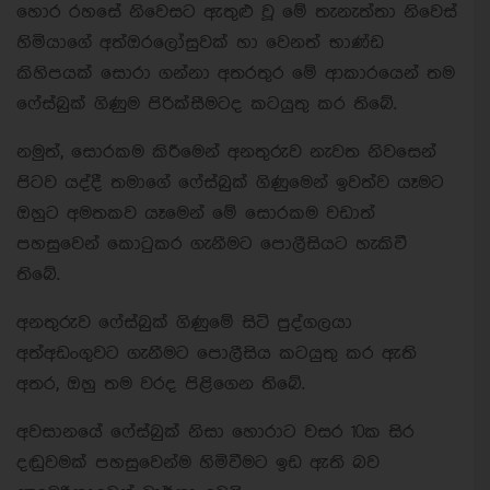
හොර රහසේ නිවෙසට ඇතුළු වූ මේ තැනැත්තා නිවෙස්
හිමියාගේ අත්ඔරලෝසුවක් හා වෙනත් භාණ්ඩ
කිහිපයක් සොරා ගන්නා අතරතුර මේ ආකාරයෙන් තම
ෆේස්බුක් ගිණුම පිරික්සීමටද කටයුතු කර තිබේ.
නමුත්, සොරකම කිරීමෙන් අනතුරුව නැවත නිවසෙන්
පිටව යද්දී තමාගේ ෆේස්බුක් ගිණුමෙන් ඉවත්ව යෑමට
ඔහුට අමතකව යෑමෙන් මේ සොරකම වඩාත්
පහසුවෙන් කොටුකර ගැනීමට පොලීසියට හැකිවී
තිබේ.
අනතුරුව ෆේස්බුක් ගිණුමේ සිටි පුද්ගලයා
අත්අඩංගුවට ගැනීමට පොලීසිය කටයුතු කර ඇති
අතර, ඔහු තම වරද පිළිගෙන තිබේ.
අවසානයේ ෆේස්බුක් නිසා හොරාට වසර 10ක සිර
දඬුවමක් පහසුවෙන්ම හිමිවීමට ඉඩ ඇති බව