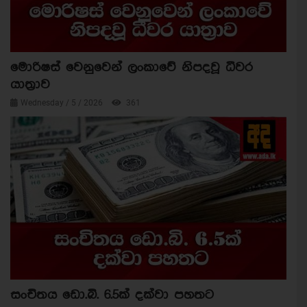
මොරිෂස් වෙනුවෙන් ලංකාවේ නිපදවූ ධීවර
යාත්‍රාව
Wednesday / 5 / 2026
361
සංචිතය ඩො.බි. 6.5ක් දක්වා පහතට