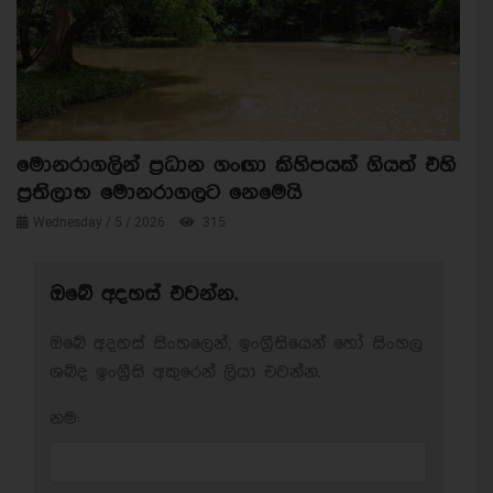
මොනරාගලින් ප්‍රධාන ගංඟා කිහිපයක් ගියත් එහි
ප්‍රතිලාභ මොනරාගලට නෙමෙයි
Wednesday / 5 / 2026
315
ඔබේ අදහස් එවන්න.
ඔබේ අදහස් සිංහලෙන්, ඉංග්‍රීසියෙන් හෝ සිංහල
ශබ්ද ඉංග්‍රීසි අකුරෙන් ලියා එවන්න.
නම: