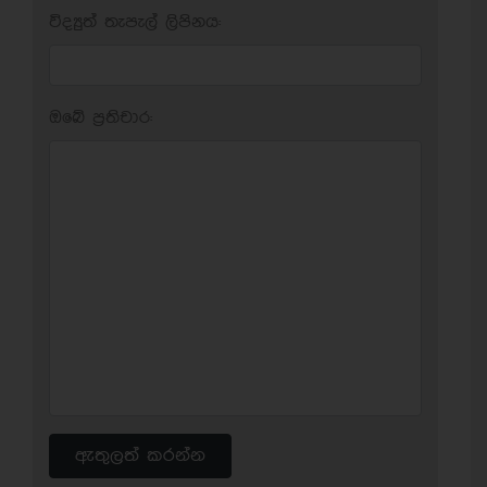
විද්‍යුත් තැපැල් ලිපිනය:
ඔබේ ප‍්‍රතිචාර:
ඇතුලත් කරන්න