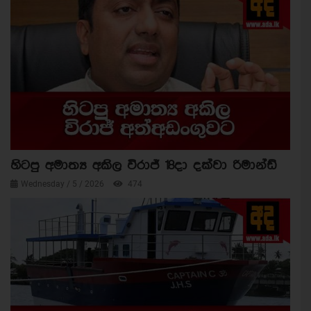
හිටපු අමාත්‍ය අකිල විරාජ් 18දා දක්වා රිමාන්ඩ්
Wednesday / 5 / 2026
474