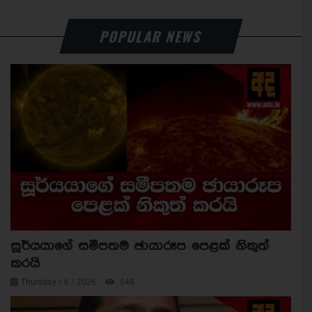
POPULAR NEWS
සූර්යයාගේ සමීපතම ඡායාරූප පෙළක් නිකුත්
කරයි
Thursday / 6 / 2026
549