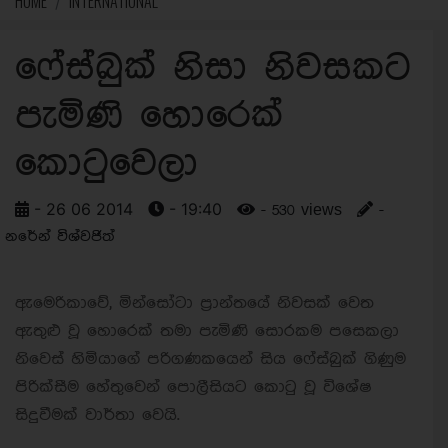
HOME
INTERNATIONAL
ෆේස්බුක් නිසා නිවසකට
පැමිණි හොරෙක්
කොටුවෙලා
- 26 06 2014
- 19:40
- 530 views
-
නරේන් විශ්වජිත්
ඇමෙරිකාවේ, මින්සෝටා ප්‍රාන්තයේ නිවසක් වෙත
ඇතුළු වූ හොරෙක් තමා පැමිණි සොරකම පසෙකලා
නිවෙස් හිමියාගේ පරිගණකයෙන් සිය ෆේස්බුක් ගිණුම
පිරික්සීම හේතුවෙන් පොලීසියට කොටු වූ විශේෂ
සිදුවීමක් වාර්තා වෙයි.