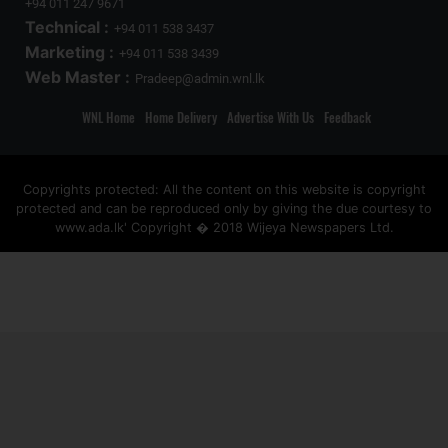
+94 011 247 9671
Technical :
+94 011 538 3437
Marketing :
+94 011 538 3439
Web Master :
Pradeep@admin.wnl.lk
WNL Home
Home Delivery
Advertise With Us
Feedback
Copyrights protected: All the content on this website is copyright
protected and can be reproduced only by giving the due courtesy to
www.ada.lk' Copyright � 2018 Wijeya Newspapers Ltd.
ad space