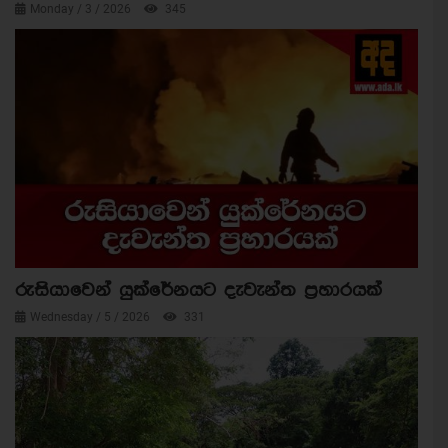
Monday / 3 / 2026
345
රුසියාවෙන් යුක්රේනයට දැවැන්ත ප්‍රහාරයක්
Wednesday / 5 / 2026
331