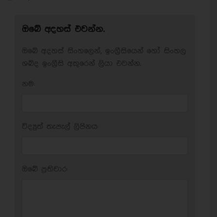
ඔබේ අදහස් එවන්න.
ඔබේ අදහස් සිංහලෙන්, ඉංග්‍රීසියෙන් හෝ සිංහල
ශබ්ද ඉංග්‍රීසි අකුරෙන් ලියා එවන්න.
නම:
විද්‍යුත් තැපැල් ලිපිනය:
ඔබේ ප‍්‍රතිචාර: