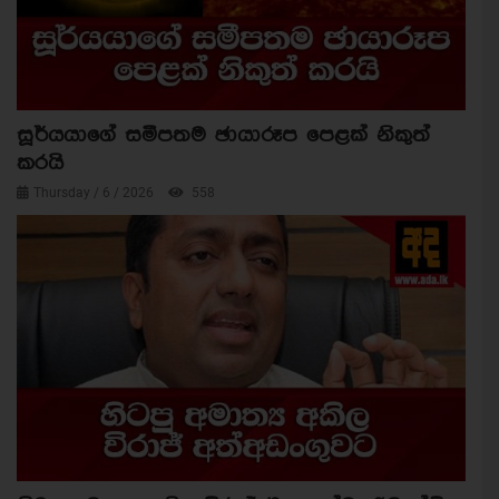
සූර්යයාගේ සමීපතම ඡායාරූප පෙළක් නිකුත්
කරයි
Thursday / 6 / 2026
558