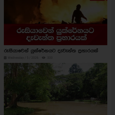
රුසියාවෙන් යුක්රේනයට දැවැන්ත ප්‍රහාරයක්
Wednesday / 5 / 2026
333