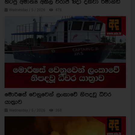
හිටපු අමාත්‍ය අකිල විරාජ් 18දා දක්වා රිමාන්ඩ්
Wednesday / 5 / 2026
478
මොරිෂස් වෙනුවෙන් ලංකාවේ නිපදවූ ධීවර
යාත්‍රාව
Wednesday / 5 / 2026
368