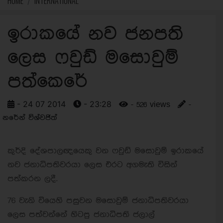
HOME
INTERNATIONAL
ඉරාකයේ නව ජනපති
ලෙස ෆවුඩ් මසොවුම්
පත්කෙරේ
- 24 07 2014
- 23:28
- 526 views
-
නරේන් විශ්වජිත්
කුර්දි දේශපාලඥයෙකු වන ෆවුඩ් මසොවුම් ඉරාකයේ
නව ජනාධිපතිවරයා ලෙස එරට අගමැති විසින්
පත්කරන ලදී.
76 වැනි වියෙහි පසුවන මසොවුම් ජනාධිපතිවරයා
ලෙස පත්වන්නේ හිටපු ජනාධිපති ජලාල්