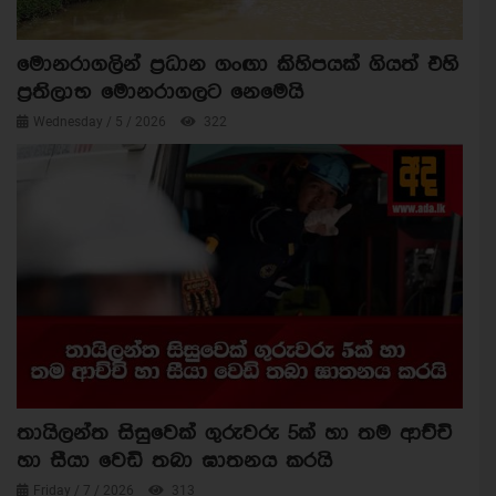
මොනරාගලින් ප්‍රධාන ගංඟා කිහිපයක් ගියත් එහි
ප්‍රතිලාභ මොනරාගලට නෙමෙයි
Wednesday / 5 / 2026
322
තායිලන්ත සිසුවෙක් ගුරුවරු 5ක් හා තම ආච්චි
හා සීයා වෙඩි තබා ඝාතනය කරයි
Friday / 7 / 2026
313