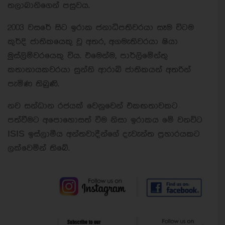
තලාබානිගෙන් පසුවය.
2003 වසරේ සිට ඉරාක ජනාධිපතිවරයා සෑම විටම
කුර්දි ජාතිකයෙකු වූ අතර, අගමැතිවරයා ෂියා
මුස්ලිම්වරයෙකු විය. එමෙන්ම, පාර්ලිමේන්තු
කතානායකවරයා සුන්නි ආරාබි ජාතිකයන් අතරින්
පැමිණ තිබුණි.
නව සන්ධාන රජයක් වෙනුවෙන් එකඟතාවකට
පත්වීමට අපොහොසත් වීම නිසා ඉරාකය මේ වනවිට
ISIS ඉස්ලාමීය අන්තවාදීන්ගේ දැවැන්ත ප්‍රහාරයකට
ලක්වෙමින් තිබේ.