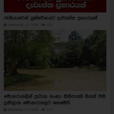
රුසියාවෙන් යුක්රේනයට දැවැන්ත ප්‍රහාරයක්
Wednesday / 5 / 2026
330
මොනරාගලින් ප්‍රධාන ගංඟා කිහිපයක් ගියත් එහි
ප්‍රතිලාභ මොනරාගලට නෙමෙයි
Wednesday / 5 / 2026
313