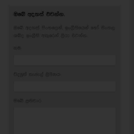
ඔබේ අදහස් එවන්න.
ඔබේ අදහස් සිංහලෙන්, ඉංග්‍රීසියෙන් හෝ සිංහල
ශබ්ද ඉංග්‍රීසි අකුරෙන් ලියා එවන්න.
නම:
විද්‍යුත් තැපැල් ලිපිනය:
ඔබේ ප‍්‍රතිචාර: