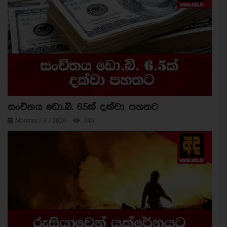
සංචිතය ඩො.බි. 6.5ක් දක්වා පහතට
Monday / 3 / 2026
345