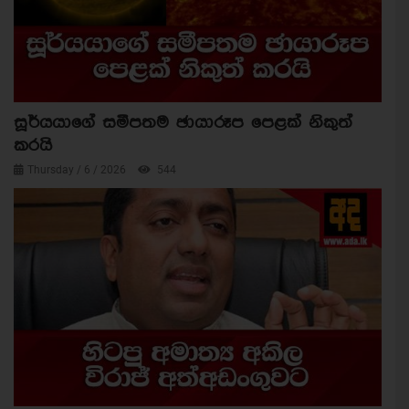
සූර්යයාගේ සමීපතම ඡායාරූප පෙළක් නිකුත්
කරයි
Thursday / 6 / 2026
544