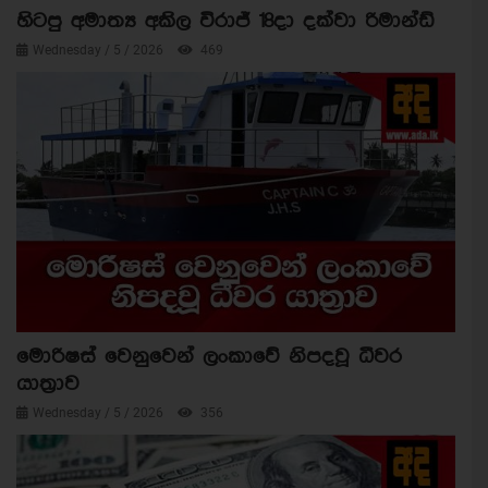
හිටපු අමාත්‍ය අකිල විරාජ් 18දා දක්වා රිමාන්ඩ්
Wednesday / 5 / 2026
469
මොරිෂස් වෙනුවෙන් ලංකාවේ නිපදවූ ධීවර
යාත්‍රාව
Wednesday / 5 / 2026
356