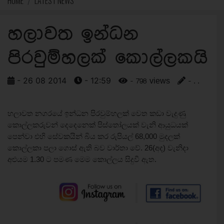
HOME
LATEST NEWS
හලාවත ඉන්ධන
පිරවුම්හලක් කොල්ලකයි
- 26 08 2014
- 12:59
- 798 views
- . .
හලාවත නගරයේ ඉන්ධන පිරවුම්හලක් වෙත කඩා වැදුණු
කොල්ලකරුවන් දෙද‍ෙනෙක් පිස්තෝලයක් වැනි ආයුධයක්
පෙන්වා එහි සේවකයින් බිය කර රුපියල් 68,000 මුදලක්
කොල්ලකා පලා ගොස් ඇති බව වාර්තා වේ. 26(අද) වැනිදා
අළුයම 1.30 ට පමණ මෙම කොල්ලය සිදුවී ඇත.