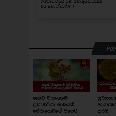
POP
ලොව විශාලතම
සූර්යය
උඩවැඩියා ශාඛයක්
ඡායාරූප
පේරාදෙණියේ පිපෙයි
කරයි