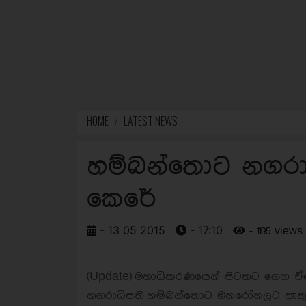
HOME
LATEST NEWS
හම්බන්තොට නගරා
කෙරේ
- 13 05 2015
- 17:10
- 1195 views
(Update)
මහාධිකරණයෙන් පිටතට ගෙන ඒම
නගරාධිපති
හම්බන්තොට මහරෝහලට ඇතු