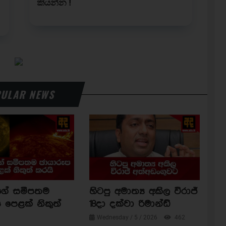
ULAR NEWS
ාගේ සමීපතම
හිටපු අමාත්‍ය අකිල විරාජ්
 පෙළක් නිකුත්
18දා දක්වා රිමාන්ඩ්
Wednesday / 5 / 2026
462