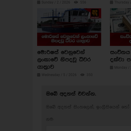
Sunday / 2 / 2026
556
Thursday 
මොරිෂස් වෙනුවෙන්
සංචිතය 
ලංකාවේ නිපදවූ ධීවර
දක්වා 
යාත්‍රාව
Monday / 
Wednesday / 5 / 2026
350
ඔබේ අදහස් එවන්න.
ඔබේ අදහස් සිංහලෙන්, ඉංග්‍රීසියෙන් හෝ 
නම: