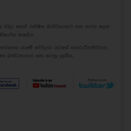
න 20දා තෙක් රක්ෂිත බන්ධනාගාර ගත කරන ලෙස
ා) නියෝග කළේය.
 පැහරගෙන යාමේ චෝදනා යටතේ නගරාධිපතිවරයා
්ෂිත බන්ධනාගාර ගත කරනු ලැබීය.