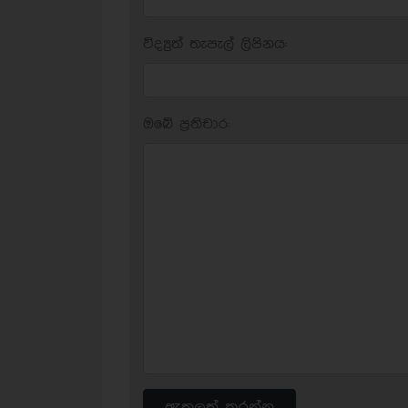
විද්‍යුත් තැපැල් ලිපිනය:
ඔබේ ප‍්‍රතිචාර:
ඇතුලත් කරන්න