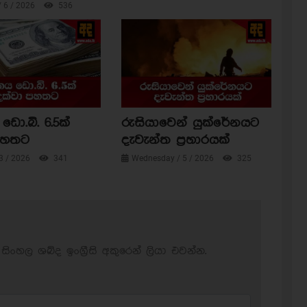
/ 6 / 2026
536
ඩො.බි. 6.5ක්
රුසියාවෙන් යුක්රේනයට
පහතට
දැවැන්ත ප්‍රහාරයක්
3 / 2026
341
Wednesday / 5 / 2026
325
සිංහල ශබ්ද ඉංග්‍රීසි අකුරෙන් ලියා එවන්න.