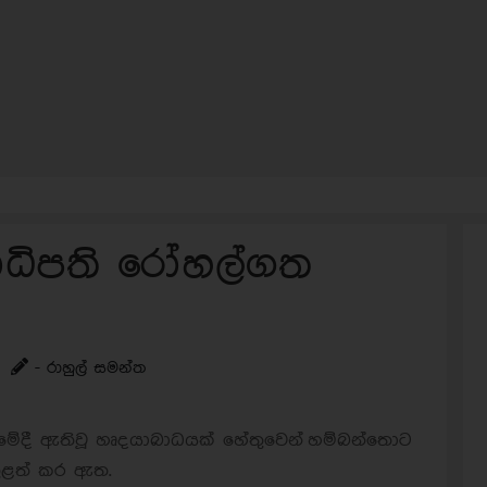
ධිපති රෝහල්ගත
- රාහුල් සමන්ත
ේදී ඇතිවූ හෘදයාබාධයක් හේතුවෙන්
හම්බන්තොට
ළත් කර ඇත.