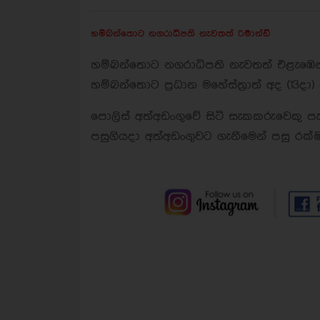
හම්බන්තොට නගරාධිපති නැවතත් රිමාන්ඩ්
හම්බන්තොට නගරාධිපති නැවතත් එළැඹෙ
හම්බන්තොට ප්‍රධාන මහේස්ත්‍රාත් අද (13ද
පොලිස් අත්අඩංගුවේ සිටි සැකකරුවෙකු
පසුගියදා අත්අඩංගුවට ගැනීමෙන් පසු රක