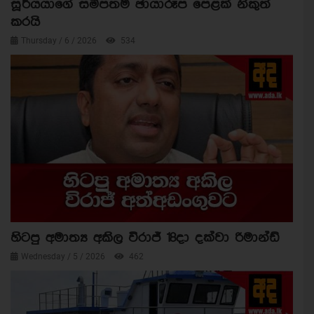
සූර්යයාගේ සමීපතම ඡායාරූප පෙළක් නිකුත්
කරයි
Thursday / 6 / 2026
534
හිටපු අමාත්‍ය අකිල විරාජ් 18දා දක්වා රිමාන්ඩ්
Wednesday / 5 / 2026
462