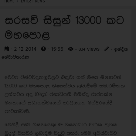
HOME
LATEST NEWS
සරසවි සිසුන් 13000 කට
මහපොළ
- 2 12 2014
- 15:55
- 834 views
- ඉන්දික
හේවාවිතාරණ
මෙවර විශ්වවිද්‍යාලවලට බඳවා ගත් ශිෂ්‍ය ශිෂ්‍යාවන්
13,000 කට මහපොළ ශිෂ්‍යත්වය ලබාදීමේ සමාරම්භක
උත්සවය අද (02දා) ජනාධිපති මහින්ද රාජපක්ෂ
මහතාගේ ප්‍රධානත්වයෙන් අරලියගහ මන්දිරයේදී
පැවැත්විණි.
මෙහිදී සෑම ශිෂ්‍යයෙකුටම ශිෂ්‍යාධාර වාරික තුනක
මුදල් එකවර ලබාදීම සිදුවූ අතර, මෙම අවස්ථාවට