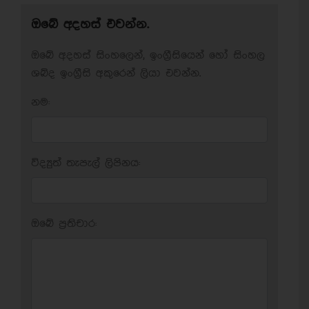
ඔබේ අදහස් එවන්න.
ඔබේ අදහස් සිංහලෙන්, ඉංග්‍රීසියෙන් හෝ සිංහල
ශබ්ද ඉංග්‍රීසි අකුරෙන් ලියා එවන්න.
නම:
විද්‍යුත් තැපැල් ලිපිනය:
ඔබේ ප‍්‍රතිචාර: