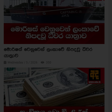
මොරිෂස් වෙනුවෙන් ලංකාවේ නිපදවූ ධීවර
යාත්‍රාව
Wednesday / 5 / 2026
350