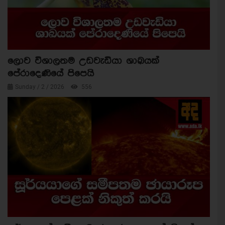
ලොව විශාලතම උඩවැඩියා ශාඛයක්
පේරාදෙණියේ පිපෙයි
Sunday / 2 / 2026
556