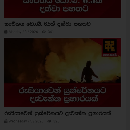
සංචිතය ඩො.බි. 6.5ක් දක්වා පහතට
Monday / 3 / 2026
341
රුසියාවෙන් යුක්රේනයට දැවැන්ත ප්‍රහාරයක්
Wednesday / 5 / 2026
325