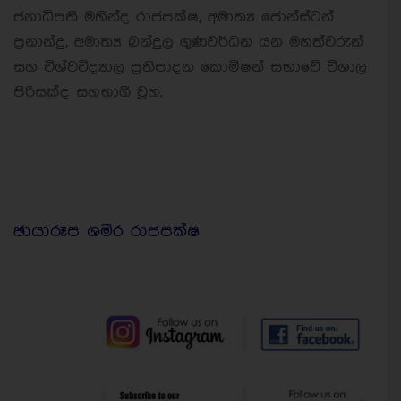
ජනාධිපති මහින්ද රාජපක්ෂ, අමාත්‍ය ජොන්ස්ටන්
ප්‍රනාන්දු, අමාත්‍ය බන්දුල ගුණවර්ධන යන මහත්වරුන්
සහ විශ්වවිද්‍යාල ප්‍රතිපාදන කොමිෂන් සභාවේ විශාල
පිරිසක්ද සහභාගී වූහ.
ඡායාරූප ශමීර රාජපක්ෂ