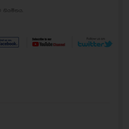
 නියමිතය.