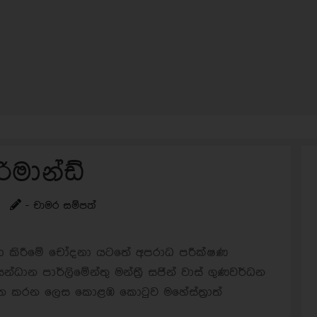
ිමාන්ඩ්
- චාමර සම්පත්
තා කිරීමේ චෝදනා යටතේ අපරාධ පරීක්ෂණ
්ධාන පාර්ලිමේන්තු මන්ත්‍රී සජින් වාස් ගුණවර්ධන
ගත කරන ලෙස කොළඹ කොටුව මහේස්ත්‍රාත්