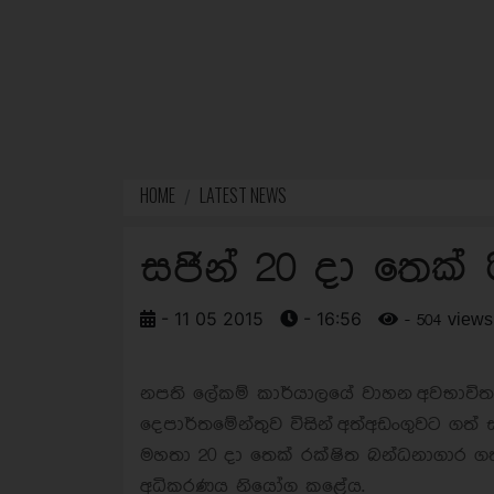
HOME
LATEST NEWS
සජින් 20 දා තෙක් ර
- 11 05 2015
- 16:56
- 504 views
නපති ලේකම් කාර්යාලයේ වාහන අවභාවි
දෙපාර්තමේන්තුව විසින් අත්අඩංගුවට ගත් සන
මහතා 20 දා තෙක් රක්ෂිත බන්ධනාගාර 
අධිකරණය නියෝග කළේය.