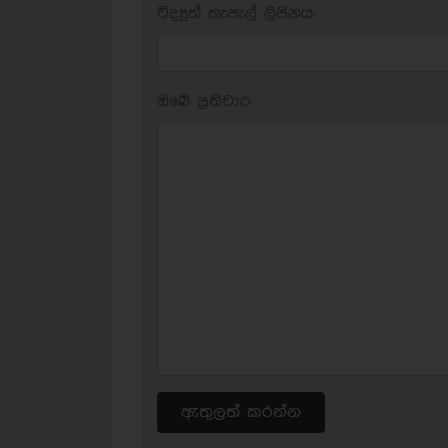
විද්‍යුත් තැපැල් ලිපිනය:
ඔබේ ප‍්‍රතිචාර:
ඇතුලත් කරන්න