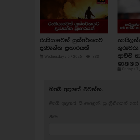
රුසියාවෙන් යුක්රේනයට
තායිලන්
දැවැන්ත ප්‍රහාරයක්
ගුරුවරු
ආච්චි හ
Wednesday / 5 / 2026
333
ඝාතනය 
Friday / 7
ඔබේ අදහස් එවන්න.
ඔබේ අදහස් සිංහලෙන්, ඉංග්‍රීසියෙන් හෝ 
නම: