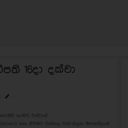
පති 16දා දක්වා
s
- . .
ඩ් තාහිර් රිස්වාන්
්ධනාගාර ගත කිරීමට වත්තල වැඩ බලන මහසේත්‍රාත්