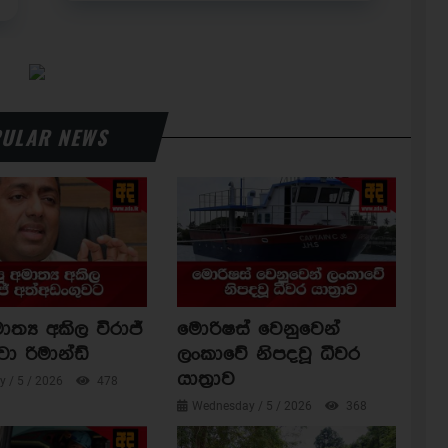
ULAR NEWS
ාත්‍ය අකිල විරාජ්
මොරිෂස් වෙනුවෙන්
වා රිමාන්ඩ්
ලංකාවේ නිපදවූ ධීවර
යාත්‍රාව
 / 5 / 2026
478
Wednesday / 5 / 2026
368