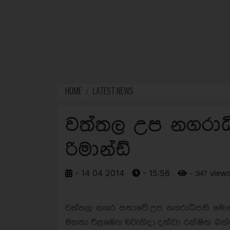
HOME
LATEST NEWS
වත්තල උප නගරාධි
රිමාන්ඩ්
- 14 04 2014
- 15:56
- 347 view
වත්තල නගර සභාවේ උප නගරාධිපති මොහොම
මහතා එළඹෙන 16වැනිදා දක්වා රක්ෂිත බන