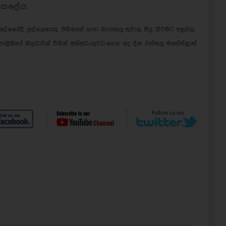
 කළේය.
රදේශයේදී පුද්ගලයෙකු පිහියෙන් කපා බරපතල
තුවාල සිදු කිරීමට අනුබල
ොලිසියේ නිලධාරීන් වි
සින් අත්අඩංගුවට
ගෙන අද දින වත්තල මහේස්ත්‍රාත්