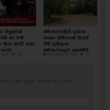
ත සිසුවෙක්
මොනරාගලින් ප්‍රධාන
 5ක් හා තම
ගංඟා කිහිපයක් ගියත්
ා සීයා වෙඩි තබා
එහි ප්‍රතිලාභ
කරයි
මොනරාගලට නෙමෙයි
 / 2026
322
Wednesday / 5 / 2026
322
සිංහල ශබ්ද ඉංග්‍රීසි අකුරෙන් ලියා එවන්න.