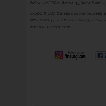
චන්න ගුණවර්ධන මහතා අද (14දා) නියෝග
පසුගිය 6 වැනි දින
වත්තල මාබොලේ බංගලාවත්ත ප‍්‍
දීමට සම්බන්ධව උප නගරාධිපතිවරයා ඊයේ (
13දා) වත්තල ප
අධිකරණයට ඉදිරිපත් කරන ලදී.