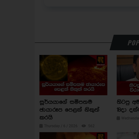
POP
සූර්යයාගේ සමීපතම
හිටපු අම
ඡායාරූප පෙළක් නිකුත්
18දා දක්
කරයි
Wednesday
Thursday / 6 / 2026
562