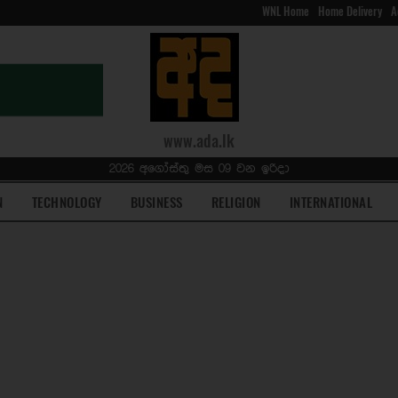
WNL Home
Home Delivery
A
www.ada.lk
2026 අගෝස්තු මස 09 වන ඉරිදා
N
TECHNOLOGY
BUSINESS
RELIGION
INTERNATIONAL